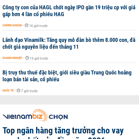
Công ty con của HAGL chốt ngày IPO gần 19 triệu cp với giá
gấp hơn 4 lần cổ phiếu HAG
CHỨNG KHOÁN
-
16 giờ trước
Lãnh đạo Vinamilk: Tăng quy mô đàn bò thêm 8.000 con, đã
chốt giá nguyên liệu đến tháng 11
DOANH NGHIỆP
-
13 giờ trước
Bị truy thu thuế đặc biệt, giới siêu giàu Trung Quốc hoảng
loạn bán tài sản, cổ phiếu
QUỐC TẾ
-
7 giờ trước
Top ngân hàng tăng trưởng cho vay