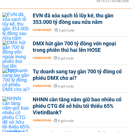
15:12 | 05/08/2026
EVN đã xóa sạch lỗ lũy kế, thu gần
353.000 tỷ đồng sau nửa năm
DOANH NGHIỆP
-
3 giờ trước
DMX hút gần 700 tỷ đồng vốn ngoại
trong phiên thứ hai lên HOSE
CHỨNG KHOÁN
-
8 giờ trước
Tự doanh sang tay gần 700 tỷ đồng cổ
phiếu DMX cho ai?
CHỨNG KHOÁN
-
4 giờ trước
NHNN cần tăng nắm giữ bao nhiêu cổ
phiếu CTG để sở hữu tối thiểu 65%
VietinBank?
CHỨNG KHOÁN
-
8 giờ trước