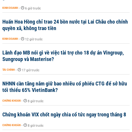
KINH DOANH
-
6 giờ trước
Huấn Hoa Hồng chỉ trao 24 bồn nước tại Lai Châu cho chính
quyền xã, không trao tiền
KINH DOANH
-
12 giờ trước
Lãnh đạo MB nói gì về việc tài trợ cho 18 dự án Vingroup,
Sungroup và Masterise?
TÀI CHÍNH
-
17 giờ trước
NHNN cần tăng nắm giữ bao nhiêu cổ phiếu CTG để sở hữu
tối thiểu 65% VietinBank?
CHỨNG KHOÁN
-
8 giờ trước
Chứng khoán VIX chốt ngày chia cổ tức ngay trong tháng 8
CHỨNG KHOÁN
-
8 giờ trước