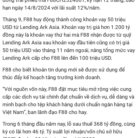
đồng trái phiếu mã F88CH2324001, kỳ hạn 12 tháng, đáo
hạn ngày 14/8/2024 với lãi suất 12%/năm.
Tháng 9, F88 huy động thành công khoản vay 50 triệu
USD từ Lending Ark Asia. Khoản vay trị giá hơn 1.200 tỷ
đồng này là khoản vay thứ hai mà F88 nhận được từ quỹ
Lending Ark Asia sau khoản vay đầu tiên cũng có trị giá
50 triệu USD vào tháng 11 năm ngoái, nâng tổng mức vay
Lending Ark cấp cho F88 lên đến 100 triệu USD.
F88 cho biết khoản tín dụng mới sẽ được sử dụng để
thúc đẩy kế hoạch tăng trưởng kinh doanh.
“Với nguồn vốn này, F88 đặt mục tiêu mở rộng việc cung
cấp các dịch vụ tài chính đạt chuẩn về dịch vụ, dễ dàng và
minh bạch cho tệp khách hàng dưới chuẩn ngân hàng tại
Việt Nam”, ban lãnh đạo F88 cho hay.
Trong 6 tháng đầu năm nay, lỗ sau thuế 368 tỷ đồng, cùng
kỳ có lãi hơn 46 tỷ. Tỷ suất lợi nhuận/vốn chủ sở hữu