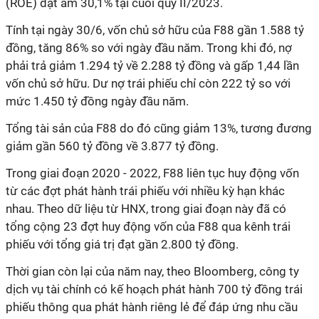
(ROE) đạt âm 30,1% tại cuối quý II/2023.
Tính tại ngày 30/6, vốn chủ sở hữu của F88 gần 1.588 tỷ
đồng, tăng 86% so với ngày đầu năm. Trong khi đó, nợ
phải trả giảm 1.294 tỷ về 2.288 tỷ đồng và gấp 1,44 lần
vốn chủ sở hữu. Dư nợ trái phiếu chỉ còn 222 tỷ so với
mức 1.450 tỷ đồng ngày đầu năm.
Tổng tài sản của F88 do đó cũng giảm 13%, tương đương
giảm gần 560 tỷ đồng về 3.877 tỷ đồng.
Trong giai đoạn 2020 - 2022, F88 liên tục huy động vốn
từ các đợt phát hành trái phiếu với nhiều kỳ hạn khác
nhau. Theo dữ liệu từ HNX, trong giai đoạn này đã có
tổng cộng 23 đợt huy động vốn của F88 qua kênh trái
phiếu với tổng giá trị đạt gần 2.800 tỷ đồng.
Thời gian còn lại của năm nay, theo Bloomberg, công ty
dịch vụ tài chính có kế hoạch phát hành 700 tỷ đồng trái
phiếu thông qua phát hành riêng lẻ để đáp ứng nhu cầu