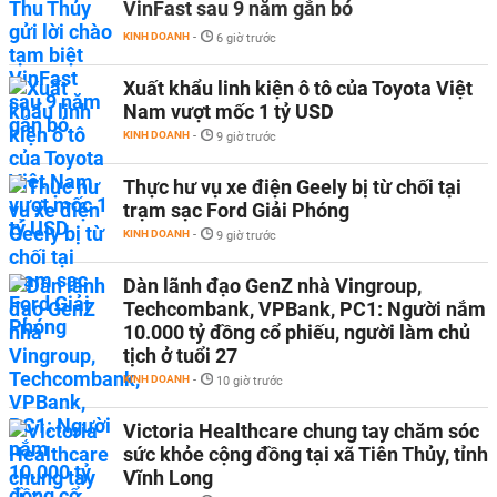
VinFast sau 9 năm gắn bó
KINH DOANH
-
6 giờ trước
Xuất khẩu linh kiện ô tô của Toyota Việt
Nam vượt mốc 1 tỷ USD
KINH DOANH
-
9 giờ trước
Thực hư vụ xe điện Geely bị từ chối tại
trạm sạc Ford Giải Phóng
KINH DOANH
-
9 giờ trước
Dàn lãnh đạo GenZ nhà Vingroup,
Techcombank, VPBank, PC1: Người nắm
10.000 tỷ đồng cổ phiếu, người làm chủ
tịch ở tuổi 27
KINH DOANH
-
10 giờ trước
Victoria Healthcare chung tay chăm sóc
sức khỏe cộng đồng tại xã Tiên Thủy, tỉnh
Vĩnh Long