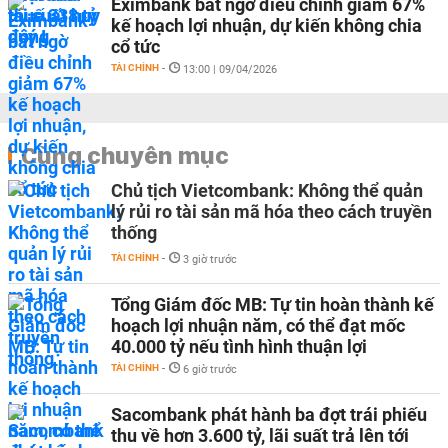
Eximbank bất ngờ điều chỉnh giảm 67%
kế hoạch lợi nhuận, dự kiến không chia
cổ tức
TÀI CHÍNH
-
13:00 | 09/04/2026
Cùng chuyên mục
Chủ tịch Vietcombank: Không thể quản
lý rủi ro tài sản mã hóa theo cách truyền
thống
TÀI CHÍNH
-
3 giờ trước
Tổng Giám đốc MB: Tự tin hoàn thành kế
hoạch lợi nhuận năm, có thể đạt mốc
40.000 tỷ nếu tình hình thuận lợi
TÀI CHÍNH
-
6 giờ trước
Sacombank phát hành ba đợt trái phiếu
thu về hơn 3.600 tỷ, lãi suất trả lên tới