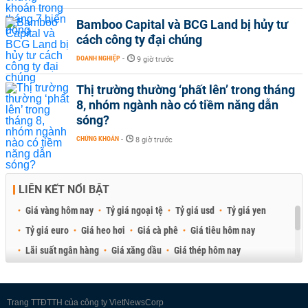
Bamboo Capital và BCG Land bị hủy tư
cách công ty đại chúng
DOANH NGHIỆP
-
9 giờ trước
Thị trường thường ‘phất lên’ trong tháng
8, nhóm ngành nào có tiềm năng dẫn
sóng?
CHỨNG KHOÁN
-
8 giờ trước
LIÊN KẾT NỔI BẬT
Giá vàng hôm nay
Tỷ giá ngoại tệ
Tỷ giá usd
Tỷ giá yen
Tỷ giá euro
Giá heo hơi
Giá cà phê
Giá tiêu hôm nay
Lãi suất ngân hàng
Giá xăng dầu
Giá thép hôm nay
Giá sầu riêng
Giá thịt heo
Giá gạo
Giá cao su
Best Retail Brokers
Diễn đàn đầu tư Việt Nam 2026
Trang TTĐTTH của công ty VietNewsCorp