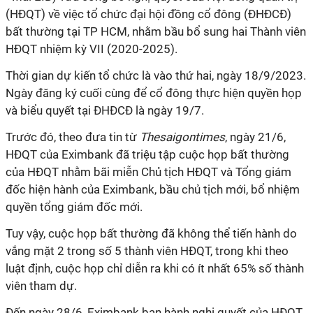
(HĐQT) về việc tổ chức đại hội đồng cổ đông (ĐHĐCĐ)
bất thường tại TP HCM, nhằm bầu bổ sung hai Thành viên
HĐQT nhiệm kỳ VII (2020-2025).
Thời gian dự kiến tổ chức là vào thứ hai, ngày 18/9/2023.
Ngày đăng ký cuối cùng để cổ đông thực hiện quyền họp
và biểu quyết tại ĐHĐCĐ là ngày 19/7.
Trước đó, theo đưa tin từ
Thesaigontimes
, ngày 21/6,
HĐQT của Eximbank đã triệu tập cuộc họp bất thường
của HĐQT nhằm bãi miễn Chủ tịch HĐQT và Tổng giám
đốc hiện hành của Eximbank, bầu chủ tịch mới, bổ nhiệm
quyền tổng giám đốc mới.
Tuy vậy, cuộc họp bất thường đã không thể tiến hành do
vắng mặt 2 trong số 5 thành viên HĐQT, trong khi theo
luật định, cuộc họp chỉ diễn ra khi có ít nhất 65% số thành
viên tham dự.
Đến ngày 28/6, Eximbank ban hành nghị quyết của HĐQT