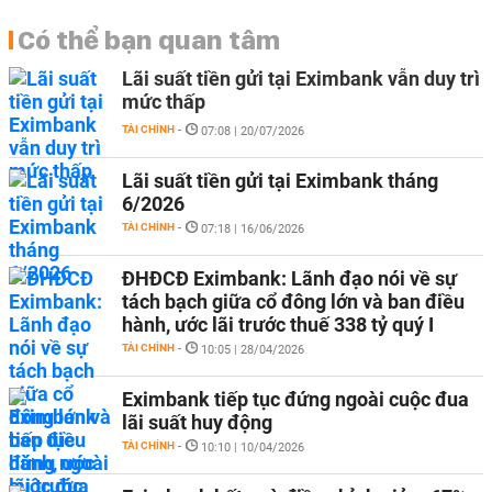
Có thể bạn quan tâm
Lãi suất tiền gửi tại Eximbank vẫn duy trì
mức thấp
TÀI CHÍNH
-
07:08 | 20/07/2026
Lãi suất tiền gửi tại Eximbank tháng
6/2026
TÀI CHÍNH
-
07:18 | 16/06/2026
ĐHĐCĐ Eximbank: Lãnh đạo nói về sự
tách bạch giữa cổ đông lớn và ban điều
hành, ước lãi trước thuế 338 tỷ quý I
TÀI CHÍNH
-
10:05 | 28/04/2026
Eximbank tiếp tục đứng ngoài cuộc đua
lãi suất huy động
TÀI CHÍNH
-
10:10 | 10/04/2026