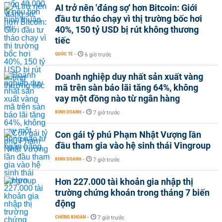
AI trở nên 'đáng sợ' hơn Bitcoin: Giới
đầu tư tháo chạy vì thị trường bốc hơi
40%, 150 tỷ USD bị rút không thương
tiếc
QUỐC TẾ
-
6 giờ trước
Doanh nghiệp duy nhất sản xuất vàng
mã trên sàn báo lãi tăng 64%, không
vay một đồng nào từ ngân hàng
KINH DOANH
-
7 giờ trước
Con gái tỷ phú Phạm Nhật Vượng lần
đầu tham gia vào hệ sinh thái Vingroup
KINH DOANH
-
7 giờ trước
Hơn 227.000 tài khoản gia nhập thị
trường chứng khoán trong tháng 7 biến
động
CHỨNG KHOÁN
-
7 giờ trước