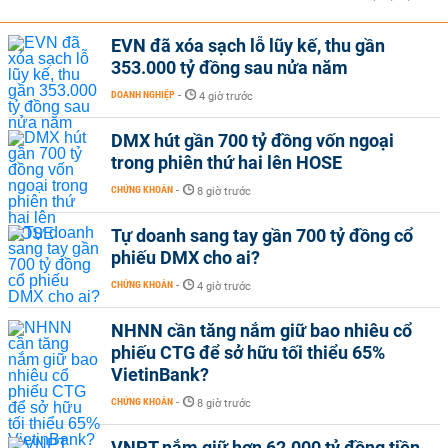
EVN đã xóa sạch lỗ lũy kế, thu gần
353.000 tỷ đồng sau nửa năm
DOANH NGHIỆP
-
4 giờ trước
DMX hút gần 700 tỷ đồng vốn ngoại
trong phiên thứ hai lên HOSE
CHỨNG KHOÁN
-
8 giờ trước
Tự doanh sang tay gần 700 tỷ đồng cổ
phiếu DMX cho ai?
CHỨNG KHOÁN
-
4 giờ trước
NHNN cần tăng nắm giữ bao nhiêu cổ
phiếu CTG để sở hữu tối thiểu 65%
VietinBank?
CHỨNG KHOÁN
-
8 giờ trước
VNPT nắm giữ hơn 62.000 tỷ đồng tiền