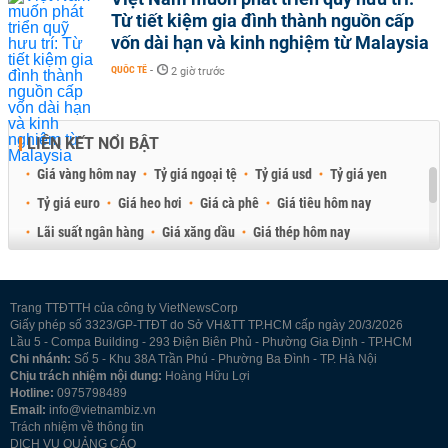
Từ tiết kiệm gia đình thành nguồn cấp
vốn dài hạn và kinh nghiệm từ Malaysia
QUỐC TẾ
-
2 giờ trước
LIÊN KẾT NỔI BẬT
Giá vàng hôm nay
Tỷ giá ngoại tệ
Tỷ giá usd
Tỷ giá yen
Tỷ giá euro
Giá heo hơi
Giá cà phê
Giá tiêu hôm nay
Lãi suất ngân hàng
Giá xăng dầu
Giá thép hôm nay
Giá sầu riêng
Giá thịt heo
Giá gạo
Giá cao su
Best Retail Brokers
Diễn đàn đầu tư Việt Nam 2026
Trang TTĐTTH của công ty VietNewsCorp
Giấy phép số 3323/GP-TTĐT do Sở VH&TT TP.HCM cấp ngày 20/3/2026
Lầu 5 - Compa Building - 293 Điện Biên Phủ - Phường Gia Định - TP.HCM
Chi nhánh:
Số 5 - Khu 38A Trần Phú - Phường Ba Đình - TP. Hà Nội
Chịu trách nhiệm nội dung:
Hoàng Hữu Lợi
Hotline:
0975798489
Email:
info@vietnambiz.vn
Trách nhiệm về thông tin
DỊCH VỤ QUẢNG CÁO