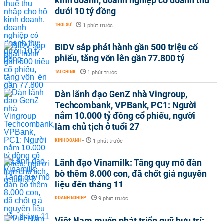
kinh doanh, doanh nghiệp có doanh thu
dưới 10 tỷ đồng
THỜI SỰ
-
1 phút trước
BIDV sắp phát hành gần 500 triệu cổ
phiếu, tăng vốn lên gần 77.800 tỷ
TÀI CHÍNH
-
1 phút trước
Dàn lãnh đạo GenZ nhà Vingroup,
Techcombank, VPBank, PC1: Người
nắm 10.000 tỷ đồng cổ phiếu, người
làm chủ tịch ở tuổi 27
KINH DOANH
-
1 phút trước
Lãnh đạo Vinamilk: Tăng quy mô đàn
bò thêm 8.000 con, đã chốt giá nguyên
liệu đến tháng 11
DOANH NGHIỆP
-
9 phút trước
Việt Nam muốn phát triển quỹ hưu trí: