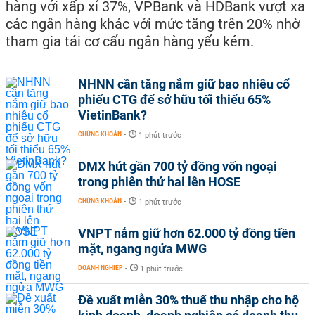
hàng với xấp xỉ 37%, VPBank và HDBank vượt xa
các ngân hàng khác với mức tăng trên 20% nhờ
tham gia tái cơ cấu ngân hàng yếu kém.
NHNN cần tăng nắm giữ bao nhiêu cổ
phiếu CTG để sở hữu tối thiểu 65%
VietinBank?
CHỨNG KHOÁN
-
1 phút trước
DMX hút gần 700 tỷ đồng vốn ngoại
trong phiên thứ hai lên HOSE
CHỨNG KHOÁN
-
1 phút trước
VNPT nắm giữ hơn 62.000 tỷ đồng tiền
mặt, ngang ngửa MWG
DOANH NGHIỆP
-
1 phút trước
Đề xuất miễn 30% thuế thu nhập cho hộ