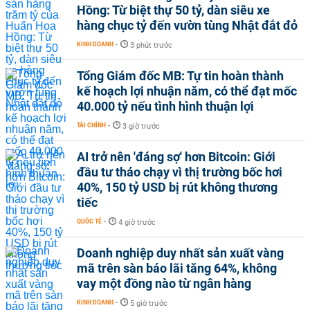
Hồng: Từ biệt thự 50 tỷ, dàn siêu xe
hàng chục tỷ đến vườn tùng Nhật đắt đỏ
KINH DOANH
-
3 phút trước
Tổng Giám đốc MB: Tự tin hoàn thành
kế hoạch lợi nhuận năm, có thể đạt mốc
40.000 tỷ nếu tình hình thuận lợi
TÀI CHÍNH
-
3 giờ trước
AI trở nên 'đáng sợ' hơn Bitcoin: Giới
đầu tư tháo chạy vì thị trường bốc hơi
40%, 150 tỷ USD bị rút không thương
tiếc
QUỐC TẾ
-
4 giờ trước
Doanh nghiệp duy nhất sản xuất vàng
mã trên sàn báo lãi tăng 64%, không
vay một đồng nào từ ngân hàng
KINH DOANH
-
5 giờ trước