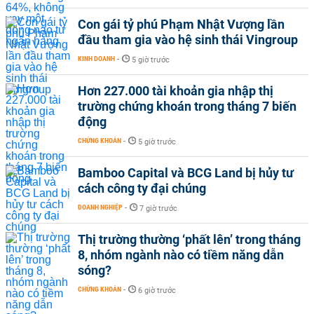
Con gái tỷ phú Phạm Nhật Vượng lần
đầu tham gia vào hệ sinh thái Vingroup
KINH DOANH
-
5 giờ trước
Hơn 227.000 tài khoản gia nhập thị
trường chứng khoán trong tháng 7 biến
động
CHỨNG KHOÁN
-
5 giờ trước
Bamboo Capital và BCG Land bị hủy tư
cách công ty đại chúng
DOANH NGHIỆP
-
7 giờ trước
Thị trường thường ‘phất lên’ trong tháng
8, nhóm ngành nào có tiềm năng dẫn
sóng?
CHỨNG KHOÁN
-
6 giờ trước