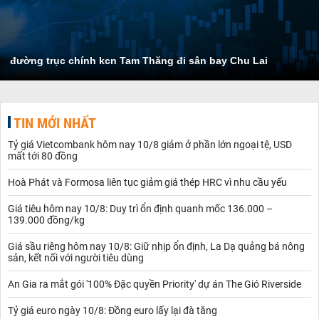
đường trục chính kcn Tam Thăng đi sân bay Chu Lai
TIN MỚI NHẤT
Tỷ giá Vietcombank hôm nay 10/8 giảm ở phần lớn ngoại tệ, USD
mất tới 80 đồng
Hoà Phát và Formosa liên tục giảm giá thép HRC vì nhu cầu yếu
Giá tiêu hôm nay 10/8: Duy trì ổn định quanh mốc 136.000 –
139.000 đồng/kg
Giá sầu riêng hôm nay 10/8: Giữ nhịp ổn định, La Dạ quảng bá nông
sản, kết nối với người tiêu dùng
An Gia ra mắt gói '100% Đặc quyền Priority' dự án The Gió Riverside
Tỷ giá euro ngày 10/8: Đồng euro lấy lại đà tăng