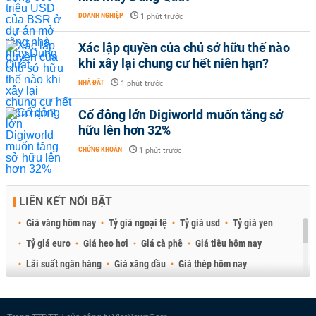
DOANH NGHIỆP
-
1 phút trước
Xác lập quyền của chủ sở hữu thế nào
khi xây lại chung cư hết niên hạn?
NHÀ ĐẤT
-
1 phút trước
Cổ đông lớn Digiworld muốn tăng sở
hữu lên hơn 32%
CHỨNG KHOÁN
-
1 phút trước
LIÊN KẾT NỔI BẬT
Giá vàng hôm nay
Tỷ giá ngoại tệ
Tỷ giá usd
Tỷ giá yen
Tỷ giá euro
Giá heo hơi
Giá cà phê
Giá tiêu hôm nay
Lãi suất ngân hàng
Giá xăng dầu
Giá thép hôm nay
Giá sầu riêng
Giá thịt heo
Giá gạo
Giá cao su
Best Retail Brokers
Diễn đàn đầu tư Việt Nam 2026