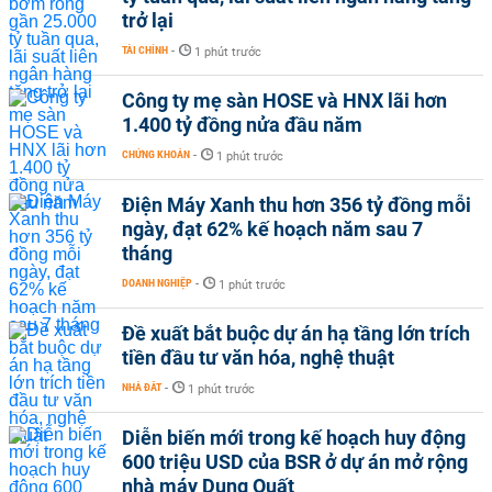
trở lại
TÀI CHÍNH
-
1 phút trước
Công ty mẹ sàn HOSE và HNX lãi hơn
1.400 tỷ đồng nửa đầu năm
CHỨNG KHOÁN
-
1 phút trước
Điện Máy Xanh thu hơn 356 tỷ đồng mỗi
ngày, đạt 62% kế hoạch năm sau 7
tháng
DOANH NGHIỆP
-
1 phút trước
Đề xuất bắt buộc dự án hạ tầng lớn trích
tiền đầu tư văn hóa, nghệ thuật
NHÀ ĐẤT
-
1 phút trước
Diễn biến mới trong kế hoạch huy động
600 triệu USD của BSR ở dự án mở rộng
nhà máy Dung Quất