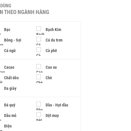
U DÙNG
IN THEO NGÀNH HÀNG
Bạc
Bạch Kim
Bông - Sợi
Cá da trơn
Cá ngừ
Cà phê
Cacao
Cao su
Chất dẻo
Chè
Da giày
Đá quý
Dầu - Hạt dầu
Dầu mỏ
Dệt may
Điện