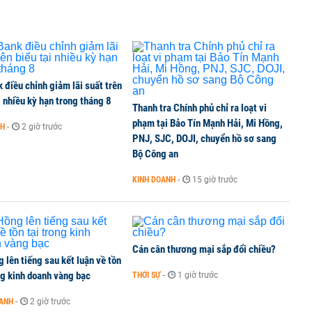
 liên quan đến vấn đề nộp thuế
ất chấp căng thẳng địa chính trị
điều chỉnh giảm lãi suất trên
i nhiều kỳ hạn trong tháng 8
Thanh tra Chính phủ chỉ ra loạt vi
phạm tại Bảo Tín Mạnh Hải, Mi Hồng,
NH
-
2 giờ trước
PNJ, SJC, DOJI, chuyển hồ sơ sang
i doanh nghiệp bán dẫn hàng đầu của Mỹ
Bộ Công an
KINH DOANH
-
15 giờ trước
Cán cân thương mại sắp đổi chiều?
 lên tiếng sau kết luận về tồn
ng kinh doanh vàng bạc
THỜI SỰ
-
1 giờ trước
OANH
-
2 giờ trước