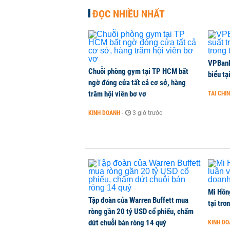
ĐỌC NHIỀU NHẤT
PNJ công bố thông tin bất thường
KINH DOANH
-
1 phút trước
Vận tải biển toàn cầu tăng mạnh b
VPBank 
Chuỗi phòng gym tại TP HCM bất
biểu tạ
QUỐC TẾ
-
1 phút trước
ngờ đóng cửa tất cả cơ sở, hàng
trăm hội viên bơ vơ
TÀI CHÍ
Việt Nam là điểm đến hấp dẫn vớ
KINH DOANH
-
3 giờ trước
THỜI SỰ
-
1 phút trước
Mi Hồng
Tập đoàn của Warren Buffett mua
tại tro
ròng gần 20 tỷ USD cổ phiếu, chấm
dứt chuỗi bán ròng 14 quý
KINH D