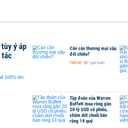
tùy ý áp
Cán cân thương mại sắp
 tác
đổi chiều?
THỜI SỰ
-
1 giờ trước
Tập đoàn của Warren
Buffett mua ròng gần
20 tỷ USD cổ phiếu,
chấm dứt chuỗi bán
ròng 14 quý