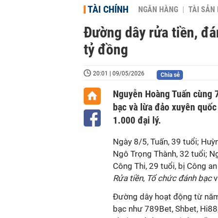
TÀI CHÍNH
NGÂN HÀNG
TÀI SẢN
Đường dây rửa tiền, đ
tỷ đồng
20:01 | 09/05/2026
Chia sẻ
Nguyễn Hoàng Tuấn cùng 7 
bạc và lừa đảo xuyên quốc
1.000 đại lý.
Ngày 8/5, Tuấn, 39 tuổi; Huỳ
Ngô Trọng Thành, 32 tuổi; Ng
Công Thi, 29 tuổi, bị Công an
Rửa tiền
,
Tổ chức đánh bạc
v
Đường dây hoạt động từ năm
bạc như 789Bet, Shbet, Hi88,