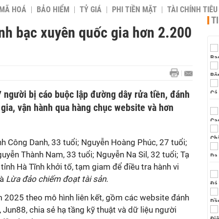
 MÃ HOÁ
BẢO HIỂM
TỶ GIÁ
PHI TIỀN MẶT
TÀI CHÍNH TIÊ
T
ánh bạc xuyên quốc gia hơn 2.200
người bị cáo buộc lập đường dây rửa tiền, đánh
 gia, vận hành qua hàng chục website và hơn
nh Công Danh, 33 tuổi; Nguyễn Hoàng Phúc, 27 tuổi;
uyễn Thành Nam, 33 tuổi; Nguyễn Na Sil, 32 tuổi; Tạ
 tỉnh Hà Tĩnh khởi tố, tạm giam để điều tra hành vi
à
Lừa đảo chiếm đoạt tài sản.
 2025 theo mô hình liên kết, gồm các website đánh
 Jun88, chia sẻ hạ tầng kỹ thuật và dữ liệu người