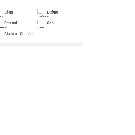
Đồng
Đường
Ethanol
Gạo
Gia súc - Gia cầm
Giấy
Gỗ
Hạt điều
Hồ tiêu - Hạt tiêu
Khí đốt
Kim loại khác
Mắc ca
Muối
Ngũ cốc
Nhựa - Hạt nhựa
Palladium
Phân bón