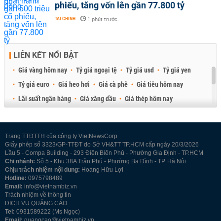
phiếu, tăng vốn lên gần 77.800 tỷ
TÀI CHÍNH
-
1 phút trước
LIÊN KẾT NỔI BẬT
Giá vàng hôm nay
Tỷ giá ngoại tệ
Tỷ giá usd
Tỷ giá yen
Tỷ giá euro
Giá heo hơi
Giá cà phê
Giá tiêu hôm nay
Lãi suất ngân hàng
Giá xăng dầu
Giá thép hôm nay
Giá sầu riêng
Giá thịt heo
Giá gạo
Giá cao su
Best Retail Brokers
Diễn đàn đầu tư Việt Nam 2026
Trang TTĐTTH của công ty VietNewsCorp
Giấy phép số 3323/GP-TTĐT do Sở VH&TT TP.HCM cấp ngày 20/3/2026
Lầu 5 - Compa Building - 293 Điện Biên Phủ - Phường Gia Định - TP.HCM
Chi nhánh:
Số 5 - Khu 38A Trần Phú - Phường Ba Đình - TP. Hà Nội
Chịu trách nhiệm nội dung:
Hoàng Hữu Lợi
Hotline:
0975798489
Email:
info@vietnambiz.vn
Trách nhiệm về thông tin
DỊCH VỤ QUẢNG CÁO
Tel:
0931589222 (Ms Ngọc)
Email:
quangcao@vietnambiz.vn