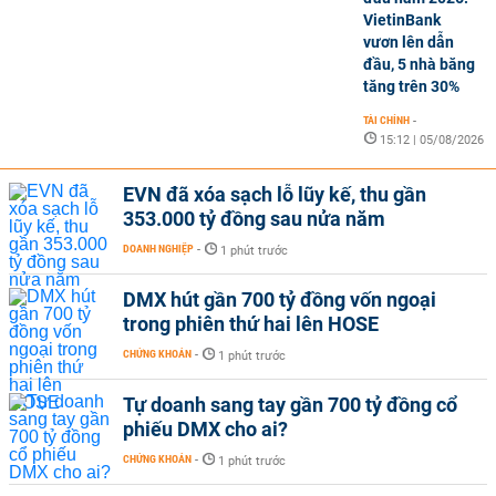
VietinBank
vươn lên dẫn
đầu, 5 nhà băng
tăng trên 30%
TÀI CHÍNH
-
15:12 | 05/08/2026
EVN đã xóa sạch lỗ lũy kế, thu gần
353.000 tỷ đồng sau nửa năm
DOANH NGHIỆP
-
1 phút trước
DMX hút gần 700 tỷ đồng vốn ngoại
trong phiên thứ hai lên HOSE
CHỨNG KHOÁN
-
1 phút trước
Tự doanh sang tay gần 700 tỷ đồng cổ
phiếu DMX cho ai?
CHỨNG KHOÁN
-
1 phút trước