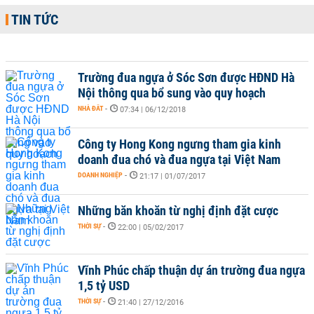
TIN TỨC
Trường đua ngựa ở Sóc Sơn được HĐND Hà
Nội thông qua bổ sung vào quy hoạch
NHÀ ĐẤT
-
07:34 | 06/12/2018
Công ty Hong Kong ngưng tham gia kinh
doanh đua chó và đua ngựa tại Việt Nam
DOANH NGHIỆP
-
21:17 | 01/07/2017
Những băn khoăn từ nghị định đặt cược
THỜI SỰ
-
22:00 | 05/02/2017
Vĩnh Phúc chấp thuận dự án trường đua ngựa
1,5 tỷ USD
THỜI SỰ
-
21:40 | 27/12/2016