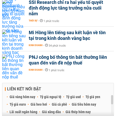
SSI Research chỉ ra hai yếu tố quyết
định động lực tăng trưởng nửa cuối
năm
THỜI SỰ
-
1 phút trước
Mi Hồng lên tiếng sau kết luận về tồn
tại trong kinh doanh vàng bạc
KINH DOANH
-
34 phút trước
PNJ công bố thông tin bất thường liên
quan đến vấn đề nộp thuế
KINH DOANH
-
1 phút trước
LIÊN KẾT NỔI BẬT
Giá vàng hôm nay
Tỷ giá ngoại tệ
Tỷ giá usd
Tỷ giá yen
Tỷ giá euro
Giá heo hơi
Giá cà phê
Giá tiêu hôm nay
Lãi suất ngân hàng
Giá xăng dầu
Giá thép hôm nay