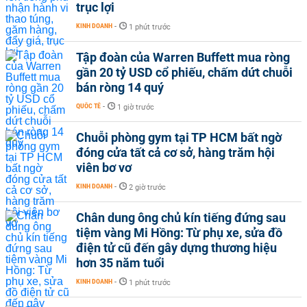
trục lợi
KINH DOANH
-
1 phút trước
Tập đoàn của Warren Buffett mua ròng
gần 20 tỷ USD cổ phiếu, chấm dứt chuỗi
bán ròng 14 quý
QUỐC TẾ
-
1 giờ trước
Chuỗi phòng gym tại TP HCM bất ngờ
đóng cửa tất cả cơ sở, hàng trăm hội
viên bơ vơ
KINH DOANH
-
2 giờ trước
Chân dung ông chủ kín tiếng đứng sau
tiệm vàng Mi Hồng: Từ phụ xe, sửa đồ
điện tử cũ đến gây dựng thương hiệu
hơn 35 năm tuổi
KINH DOANH
-
1 phút trước