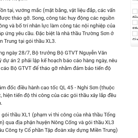
tồn tại, vướng mắc (mặt bằng, vật liệu đắp, các vấn
ã được tháo gỡ. Song, công tác huy động các nguồn
 công và bố trí nhân lực làm công tác nội nghiệp của
p ứng yêu cầu. Đặc biệt là nhà thầu Trường Sơn ở
n Trung tại gói thầu XL3.
ường ngày 28/7, Bộ trưởng Bộ GTVT Nguyễn Văn
ý dự án 2 phải lập kế hoạch báo cáo hàng ngày, nêu
 cáo Bộ GTVT để tháo gỡ nhằm đảm bảo tiến độ
m đốc điều hành cao tốc QL 45 - Nghi Sơn (thuộc
, hiện tiến độ thi công của các gói thầu xây lắp đều
.
 gói thầu XL1 (phạm vi thi công của nhà thầu Tổng
n) qua địa phận huyện Nông Cống và gói thầu XL3
hầu Công ty Cổ phần Tập đoàn xây dựng Miền Trung)