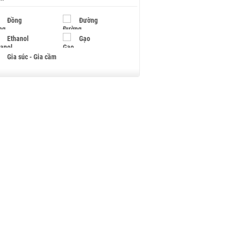
Đồng
Đường
Ethanol
Gạo
Gia súc - Gia cầm
Giấy
Gỗ
Hạt điều
Hồ tiêu - Hạt tiêu
Khí đốt
Kim loại khác
Mắc ca
Muối
Ngũ cốc
Nhựa - Hạt nhựa
Palladium
Phân bón