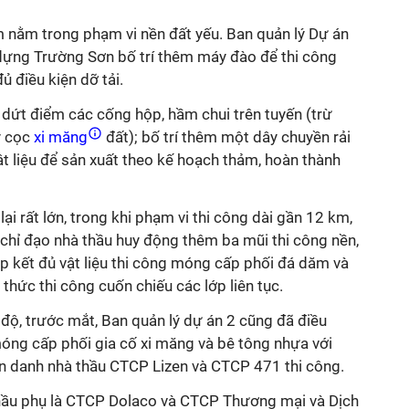
m nằm trong phạm vi nền đất yếu. Ban quản lý Dự án
dựng Trường Sơn bố trí thêm máy đào để thi công
ủ điều kiện dỡ tải.
g dứt điểm các cống hộp, hầm chui trên tuyến (trừ
ý cọc
xi măng
đất); bố trí thêm một dây chuyền rải
ật liệu để sản xuất theo kế hoạch thảm, hoàn thành
ại rất lớn, trong khi phạm vi thi công dài gần 12 km,
chỉ đạo nhà thầu huy động thêm ba mũi thi công nền,
 kết đủ vật liệu thi công móng cấp phối đá dăm và
thức thi công cuốn chiếu các lớp liên tục.
độ, trước mắt, Ban quản lý dự án 2 cũng đã điều
óng cấp phối gia cố xi măng và bê tông nhựa với
ên danh nhà thầu CTCP Lizen và CTCP 471 thi công.
thầu phụ là CTCP Dolaco và CTCP Thương mại và Dịch