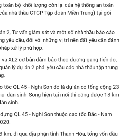
 toàn bộ khối lượng còn lại của hệ thống an toàn
 của nhà thầu CTCP Tập đoàn Miền Trung) tại gói
án 2, Tư vấn giám sát và một số nhà thầu báo cáo
ng yêu cầu, đối với những vị trí nền đất yếu cần đánh
pháp xử lý phù hợp.
L1 và XL2 cơ bản đảm bảo theo đường găng tiến độ,
 quản lý dự án 2 phải yêu cầu các nhà thầu tập trung
ng.
o tốc QL 45 - Nghi Sơn đó là dự án có tổng cộng 23
 dân sinh. Song hiện tại mới thi công được 13 km
ân sinh.
 dựng QL 45 - Nghi Sơn thuộc cao tốc Bắc - Nam
2020.
43 km, đi qua địa phận tỉnh Thanh Hóa, tổng vốn đầu