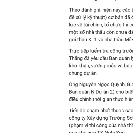
Theo đánh giá, hiện nay, các 
đề xử lý kỹ thuật) cơ bản đ
lực về tài chính, tổ chức thi
một số nhà thầu còn chưa đá
gói thầu XL1 và nhà thầu Miề
Trực tiếp kiểm tra công tr
Thắng đã yêu cầu Ban quản l
khó khăn, vướng mắc và báo
chung dự án.
Ông Nguyễn Ngọc Quỳnh, Giá
Ban quản lý Dự án 2) cho biết
điều chỉnh thời gian thực hiện
Tiến độ chậm nhất thuộc các
công ty Xây dựng Trường Sơ
(phạm vi thi công của nhà t
qua khu vực TX Nghi Sơn.