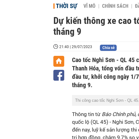
THỜI SỰ
VĨ MÔ
CHÍNH SÁCH
Đ
Dự kiến thông xe cao t
tháng 9
21:40 | 29/07/2023
Chia sẻ
Cao tốc Nghi Sơn - QL 45 c
Thanh Hóa, tổng vốn đầu t
đầu tư, khởi công ngày 1/
tháng 9.
Thi công cao tốc Nghi Sơn - QL 45
Thông tin từ
Báo Chính phủ, 
quốc lộ (QL 45) - Nghi Sơn, 
đến nay, luỹ kế sản lượng th
trị hợp đồng, chậm 9,7% so v