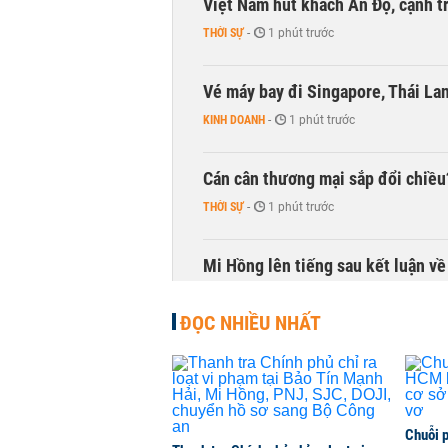
Việt Nam hút khách Ấn Độ, cạnh tr
THỜI SỰ
-
1 phút trước
Vé máy bay đi Singapore, Thái La
KINH DOANH
-
1 phút trước
Cán cân thương mại sắp đổi chiều
THỜI SỰ
-
1 phút trước
Mi Hồng lên tiếng sau kết luận về
KINH DOANH
-
1 phút trước
ĐỌC NHIỀU NHẤT
Chuỗi 