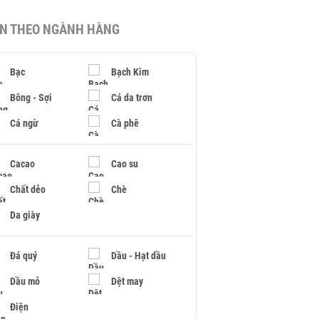
IN THEO NGÀNH HÀNG
Bạc
Bạch Kim
Bông - Sợi
Cá da trơn
Cá ngừ
Cà phê
Cacao
Cao su
Chất dẻo
Chè
Da giày
Đá quý
Dầu - Hạt dầu
Dầu mỏ
Dệt may
Điện