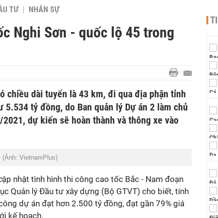
ẦU TƯ
NHÂN SỰ
T
ốc Nghi Sơn - quốc lộ 45 trong
ó chiều dài tuyến là 43 km, đi qua địa phận tỉnh
ư 5.534 tỷ đồng, do Ban quản lý Dự án 2 làm chủ
7/2021, dự kiến sẽ hoàn thành và thông xe vào
. (Ảnh: VietnamPlus)
c
ập nhật tình hình thi công cao tốc Bắc - Nam đoạn
Cục Quản lý Đầu tư xây dựng (Bộ GTVT) cho biết, tính
i công dự án đạt hơn 2.500 tỷ đồng, đạt gần 79% giá
ới kế hoạch.