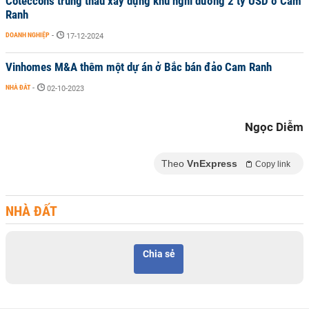
Coteccons trúng thầu xây dựng khu nghỉ dưỡng 2 tỷ USD ở Cam
Ranh
DOANH NGHIỆP
-
17-12-2024
Vinhomes M&A thêm một dự án ở Bắc bán đảo Cam Ranh
NHÀ ĐẤT
-
02-10-2023
Ngọc Diễm
Theo
VnExpress
Copy link
NHÀ ĐẤT
Chia sẻ