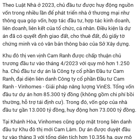
Theo Luật Nhà ở 2023, chủ đầu tư được huy động nguồn
vốn trong nhiều lần để phát triển nhà ở thương mại như
thông qua góp vốn, hợp tác đầu tư, hợp tác kinh doanh,
liên doanh, liên kết của tổ chức, cá nhân. Điều kiện là dự
án đã có quyết định giao đất, cho thuê đất, đủ giấy tờ
chứng minh và có văn bản thông báo của Sở Xây dựng.
Khu đô thị ven vịnh Cam Ranh được chấp thuận chủ
trương đầu tư vào tháng 4/2023 với quy mô hơn 1.250
ha. Chủ đầu tư dự án là Công ty cổ phần Đầu tư Cam
Ranh, đại diện liên danh Công ty cổ phần Đầu tư Cam
Ranh - Vinhomes - Giải pháp năng lượng VinES. Tổng vốn
đầu tư dự án hơn 85.300 tỷ đồng (không gồm chi phí bồi
thường, hỗ trợ tái định cư). Trong đó, vốn góp của nhà
đầu tư gần 13.000 tỷ đồng, huy động hơn 73.000 tỷ đồng.
Tại Khánh Hòa, Vinhomes cũng góp mặt trong liên danh
đầu tư Khu đô thị mới Cam Lâm. Dự án được duyệt đầu
tư vào tháng 3 với tổng diện tích hơn 10.356 ha, quy mô