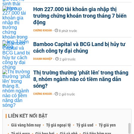
Hơn 227.000 tài khoản gia nhập thị
trường chứng khoán trong tháng 7 biến
động
CHỨNG KHOÁN
-
8 phút trước
Bamboo Capital và BCG Land bị hủy tư
cách công ty đại chúng
DOANH NGHIỆP
-
2 giờ trước
Thị trường thường ‘phất lên’ trong tháng
8, nhóm ngành nào có tiềm năng dẫn
sóng?
CHỨNG KHOÁN
-
2 giờ trước
LIÊN KẾT NỔI BẬT
Giá vàng hôm nay
Tỷ giá ngoại tệ
Tỷ giá usd
Tỷ giá yen
Tỷ giá euro
Giá heo hơi
Giá cà phê
Giá tiêu hôm nay