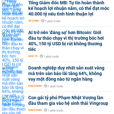
Tổng Giám đốc MB: Tự tin hoàn thành
kế hoạch lợi nhuận năm, có thể đạt mốc
40.000 tỷ nếu tình hình thuận lợi
TÀI CHÍNH
-
1 phút trước
AI trở nên 'đáng sợ' hơn Bitcoin: Giới
đầu tư tháo chạy vì thị trường bốc hơi
40%, 150 tỷ USD bị rút không thương
tiếc
QUỐC TẾ
-
1 phút trước
Doanh nghiệp duy nhất sản xuất vàng
mã trên sàn báo lãi tăng 64%, không
vay một đồng nào từ ngân hàng
KINH DOANH
-
1 phút trước
Con gái tỷ phú Phạm Nhật Vượng lần
đầu tham gia vào hệ sinh thái Vingroup
KINH DOANH
-
1 phút trước