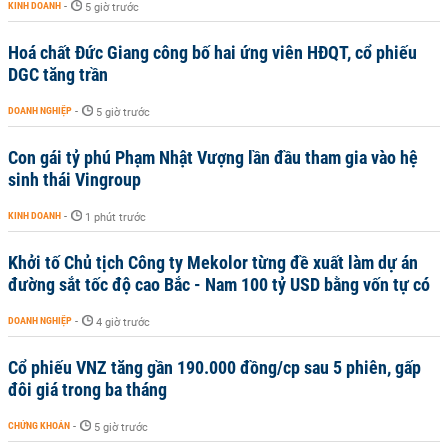
KINH DOANH
-
5 giờ trước
Hoá chất Đức Giang công bố hai ứng viên HĐQT, cổ phiếu
DGC tăng trần
DOANH NGHIỆP
-
5 giờ trước
Con gái tỷ phú Phạm Nhật Vượng lần đầu tham gia vào hệ
sinh thái Vingroup
KINH DOANH
-
1 phút trước
Khởi tố Chủ tịch Công ty Mekolor từng đề xuất làm dự án
đường sắt tốc độ cao Bắc - Nam 100 tỷ USD bằng vốn tự có
DOANH NGHIỆP
-
4 giờ trước
Cổ phiếu VNZ tăng gần 190.000 đồng/cp sau 5 phiên, gấp
đôi giá trong ba tháng
CHỨNG KHOÁN
-
5 giờ trước