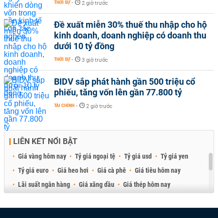
THỜI SỰ
-
2 giờ trước
Đề xuất miễn 30% thuế thu nhập cho hộ
kinh doanh, doanh nghiệp có doanh thu
dưới 10 tỷ đồng
THỜI SỰ
-
3 giờ trước
BIDV sắp phát hành gần 500 triệu cổ
phiếu, tăng vốn lên gần 77.800 tỷ
TÀI CHÍNH
-
2 giờ trước
LIÊN KẾT NỔI BẬT
Giá vàng hôm nay
Tỷ giá ngoại tệ
Tỷ giá usd
Tỷ giá yen
Tỷ giá euro
Giá heo hơi
Giá cà phê
Giá tiêu hôm nay
Lãi suất ngân hàng
Giá xăng dầu
Giá thép hôm nay
Giá sầu riêng
Giá thịt heo
Giá gạo
Giá cao su
Best Retail Brokers
Diễn đàn đầu tư Việt Nam 2026