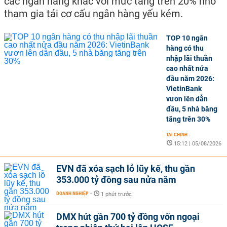
các ngân hàng khác với mức tăng trên 20% nhờ
tham gia tái cơ cấu ngân hàng yếu kém.
TOP 10 ngân
hàng có thu
nhập lãi thuần
cao nhất nửa
đầu năm 2026:
VietinBank
vươn lên dẫn
đầu, 5 nhà băng
tăng trên 30%
TÀI CHÍNH
-
15:12 | 05/08/2026
EVN đã xóa sạch lỗ lũy kế, thu gần
353.000 tỷ đồng sau nửa năm
DOANH NGHIỆP
-
1 phút trước
DMX hút gần 700 tỷ đồng vốn ngoại