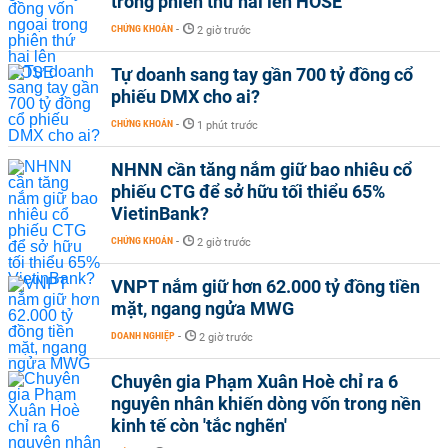
trong phiên thứ hai lên HOSE
CHỨNG KHOÁN
-
2 giờ trước
Tự doanh sang tay gần 700 tỷ đồng cổ
phiếu DMX cho ai?
CHỨNG KHOÁN
-
1 phút trước
NHNN cần tăng nắm giữ bao nhiêu cổ
phiếu CTG để sở hữu tối thiểu 65%
VietinBank?
CHỨNG KHOÁN
-
2 giờ trước
VNPT nắm giữ hơn 62.000 tỷ đồng tiền
mặt, ngang ngửa MWG
DOANH NGHIỆP
-
2 giờ trước
Chuyên gia Phạm Xuân Hoè chỉ ra 6
nguyên nhân khiến dòng vốn trong nền
kinh tế còn 'tắc nghẽn'