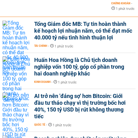
CHỨNG KHOÁN
-
1 phút trước
Tổng Giám đốc MB: Tự tin hoàn thành
kế hoạch lợi nhuận năm, có thể đạt mốc
40.000 tỷ nếu tình hình thuận lợi
TÀI CHÍNH
-
1 phút trước
Huấn Hoa Hồng là Chủ tịch doanh
nghiệp vốn 100 tỷ, góp cổ phần trong
hai doanh nghiệp khác
KINH DOANH
-
1 phút trước
AI trở nên 'đáng sợ' hơn Bitcoin: Giới
đầu tư tháo chạy vì thị trường bốc hơi
40%, 150 tỷ USD bị rút không thương
tiếc
QUỐC TẾ
-
1 phút trước