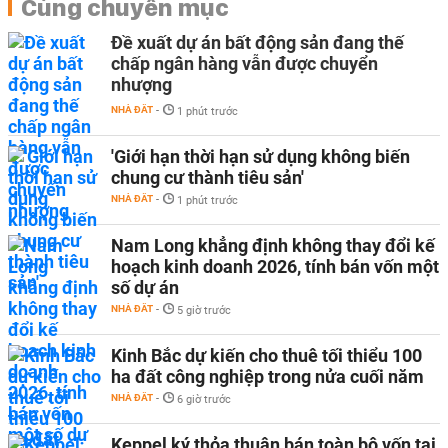
Cùng chuyên mục
Đề xuất dự án bất động sản đang thế
chấp ngân hàng vẫn được chuyển
nhượng
NHÀ ĐẤT
-
1 phút trước
'Giới hạn thời hạn sử dụng không biến
chung cư thành tiêu sản'
NHÀ ĐẤT
-
1 phút trước
Nam Long khẳng định không thay đổi kế
hoạch kinh doanh 2026, tính bán vốn một
số dự án
NHÀ ĐẤT
-
5 giờ trước
Kinh Bắc dự kiến cho thuê tối thiểu 100
ha đất công nghiệp trong nửa cuối năm
NHÀ ĐẤT
-
6 giờ trước
Keppel ký thỏa thuận bán toàn bộ vốn tại