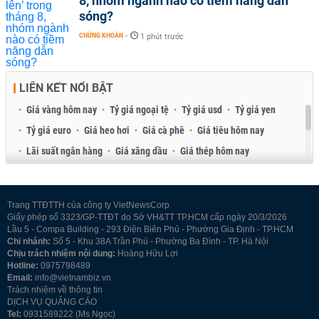
8, nhóm ngành nào có tiềm năng dẫn
sóng?
CHỨNG KHOÁN
-
1 phút trước
LIÊN KẾT NỔI BẬT
Giá vàng hôm nay
Tỷ giá ngoại tệ
Tỷ giá usd
Tỷ giá yen
Tỷ giá euro
Giá heo hơi
Giá cà phê
Giá tiêu hôm nay
Lãi suất ngân hàng
Giá xăng dầu
Giá thép hôm nay
Giá sầu riêng
Giá thịt heo
Giá gạo
Giá cao su
Best Retail Brokers
Diễn đàn đầu tư Việt Nam 2026
Trang TTĐTTH của công ty VietNewsCorp
Giấy phép số 3323/GP-TTĐT do Sở VH&TT TP.HCM cấp ngày 20/3/2026
Lầu 5 - Compa Building - 293 Điện Biên Phủ - Phường Gia Định - TP.HCM
Chi nhánh:
Số 5 - Khu 38A Trần Phú - Phường Ba Đình - TP. Hà Nội
Chịu trách nhiệm nội dung:
Hoàng Hữu Lợi
Hotline:
0975798489
Email:
info@vietnambiz.vn
Trách nhiệm về thông tin
DỊCH VỤ QUẢNG CÁO
Tel:
0931589222 (Ms Ngọc)