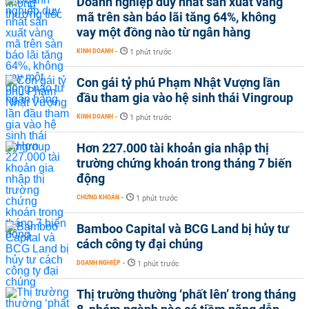
Doanh nghiệp duy nhất sản xuất vàng
mã trên sàn báo lãi tăng 64%, không
vay một đồng nào từ ngân hàng
KINH DOANH
-
1 phút trước
Con gái tỷ phú Phạm Nhật Vượng lần
đầu tham gia vào hệ sinh thái Vingroup
KINH DOANH
-
1 phút trước
Hơn 227.000 tài khoản gia nhập thị
trường chứng khoán trong tháng 7 biến
động
CHỨNG KHOÁN
-
1 phút trước
Bamboo Capital và BCG Land bị hủy tư
cách công ty đại chúng
DOANH NGHIỆP
-
1 phút trước
Thị trường thường ‘phất lên’ trong tháng