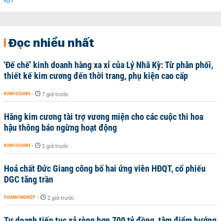
Đọc nhiều nhất
'Đế chế’ kinh doanh hàng xa xỉ của Lý Nhã Kỳ: Từ phân phối,
thiết kế kim cương đến thời trang, phụ kiện cao cấp
KINH DOANH
-
7 giờ trước
Hãng kim cương tài trợ vương miện cho các cuộc thi hoa
hậu thông báo ngừng hoạt động
KINH DOANH
-
2 giờ trước
Hoá chất Đức Giang công bố hai ứng viên HĐQT, cổ phiếu
DGC tăng trần
DOANH NGHIỆP
-
2 giờ trước
Tự doanh tiếp tục xả ròng hơn 700 tỷ đồng, tâm điểm hướng