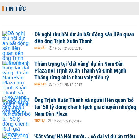
TIN TỨC
Đề nghị thu hồi dự án bất động sản liên quan
đến ông Trịnh Xuân Thanh
NHÀ ĐẤT
-
16:52 | 21/08/2018
Thảm trạng tại 'đất vàng' dự án Nam Đàn
Plaza nơi Trịnh Xuân Thanh và Đinh Mạnh
Thắng từng chia nhau valy tiền tỷ
NHÀ ĐẤT
-
14:40 | 25/12/2017
Ông Trịnh Xuân Thanh và người liên quan 'bỏ
túi' 50 tỷ đồng chênh lệch giá chuyển nhượng
Nam Đàn Plaza
THỜI SỰ
-
12:22 | 22/12/2017
'Đất vàng' Hà Nội mướt... cỏ dại vì dự án triệu