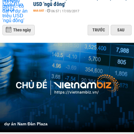
USD 'ngủ đông'
NHÀ ĐẤT
-
06:57 | 17/03/2017
Theo ngày
TRƯỚC
SAU
dự án Nam Đàn Plaza