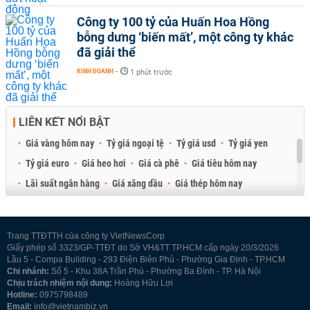
Công ty 100 tỷ của Huấn Hoa Hồng
bỗng dưng ‘biến mất’, một công ty khác
đã giải thể
KINH DOANH
-
1 phút trước
LIÊN KẾT NỔI BẬT
Giá vàng hôm nay
Tỷ giá ngoại tệ
Tỷ giá usd
Tỷ giá yen
Tỷ giá euro
Giá heo hơi
Giá cà phê
Giá tiêu hôm nay
Lãi suất ngân hàng
Giá xăng dầu
Giá thép hôm nay
Giá sầu riêng
Giá thịt heo
Giá gạo
Giá cao su
Best Retail Brokers
Diễn đàn đầu tư Việt Nam 2026
Trang TTĐTTH của công ty VietNewsCorp
Giấy phép số 3323/GP-TTĐT do Sở VH&TT TP.HCM cấp ngày 20/3/2026
Lầu 5 - Compa Building - 293 Điện Biên Phủ - Phường Gia Định - TP.HCM
Chi nhánh:
Số 5 - Khu 38A Trần Phú - Phường Ba Đình - TP. Hà Nội
Chịu trách nhiệm nội dung:
Hoàng Hữu Lợi
Hotline:
0975798489
Email:
info@vietnambiz.vn