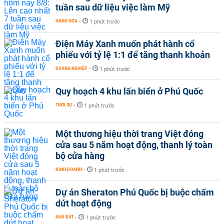
tuần sau dữ liệu việc làm Mỹ
HÀNG HÓA
-
1 phút trước
Điện Máy Xanh muốn phát hành cổ
phiếu với tỷ lệ 1:1 để tăng thanh khoản
DOANH NGHIỆP
-
1 phút trước
Quy hoạch 4 khu lấn biển ở Phú Quốc
THỜI SỰ
-
1 phút trước
Một thương hiệu thời trang Việt đóng
cửa sau 5 năm hoạt động, thanh lý toàn
bộ cửa hàng
KINH DOANH
-
1 phút trước
Dự án Sheraton Phú Quốc bị buộc chấm
dứt hoạt động
NHÀ ĐẤT
-
1 phút trước