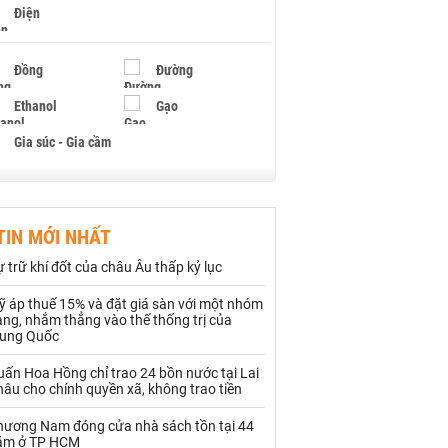
Điện
Đồng
Đường
Ethanol
Gạo
Gia súc - Gia cầm
Giấy
Gỗ
TIN MỚI NHẤT
Hạt điều
Hồ tiêu - Hạt tiêu
 trữ khí đốt của châu Âu thấp kỷ lục
Khí đốt
ỹ áp thuế 15% và đặt giá sàn với một nhóm
ng, nhắm thẳng vào thế thống trị của
Kim loại khác
Mắc ca
rung Quốc
Muối
Ngũ cốc
ấn Hoa Hồng chỉ trao 24 bồn nước tại Lai
âu cho chính quyền xã, không trao tiền
Nhựa - Hạt nhựa
hương Nam đóng cửa nhà sách tồn tại 44
ăm ở TP HCM