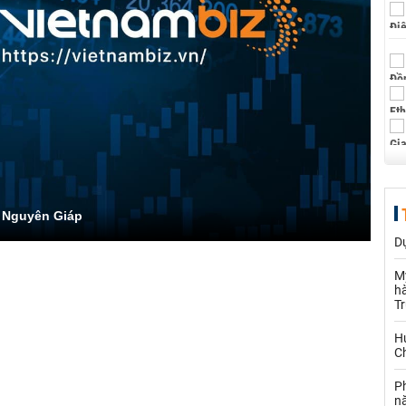
 Nguyên Giáp
Dự
M
hà
T
Hu
Ch
P
n