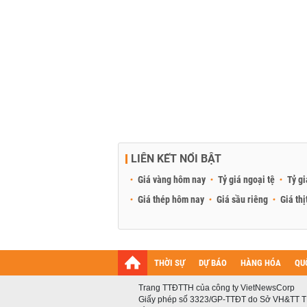
LIÊN KẾT NỔI BẬT
Giá vàng hôm nay
Tỷ giá ngoại tệ
Tỷ gi
Giá thép hôm nay
Giá sầu riêng
Giá thị
THỜI SỰ
DỰ BÁO
HÀNG HÓA
QU
Trang TTĐTTH của công ty VietNewsCorp
Giấy phép số 3323/GP-TTĐT do Sở VH&TT T