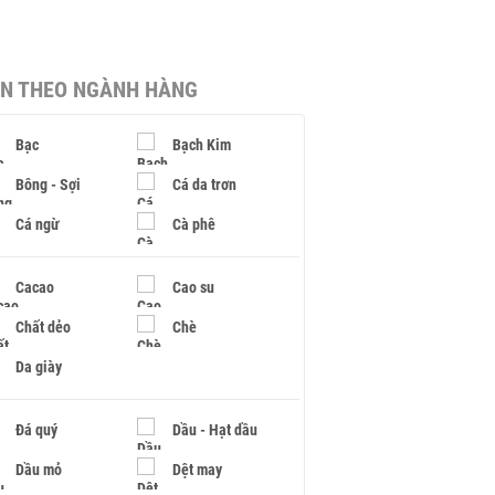
IN THEO NGÀNH HÀNG
Bạc
Bạch Kim
Bông - Sợi
Cá da trơn
Cá ngừ
Cà phê
Cacao
Cao su
Chất dẻo
Chè
Da giày
Đá quý
Dầu - Hạt dầu
Dầu mỏ
Dệt may