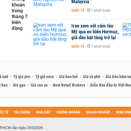
Malaysia
khoán
trong
QUỐC TẾ
-
1 phút trước
tháng 7
biến
Iran xem xét cấm tàu
động
Mỹ qua eo biển Hormuz,
giá dầu bật tăng trở lại
QUỐC TẾ
-
1 phút trước
á usd
Tỷ giá yen
Tỷ giá euro
Giá heo hơi
Giá cà phê
Giá tiêu hôm n
t heo
Giá gạo
Giá cao su
Best Retail Brokers
Diễn đàn đầu tư Việt N
ỐC TẾ
TÀI CHÍNH
NHÀ ĐẤT
CHỨNG KHOÁN
DOANH NGHIỆP
KINH DO
P.HCM cấp ngày 20/3/2026