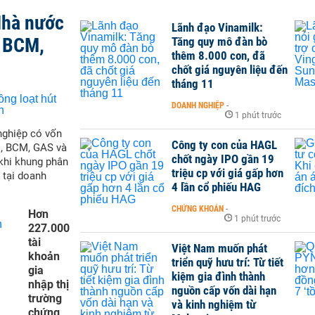
Nhà nước
Lãnh đạo Vinamilk:
, BCM,
Tăng quy mô đàn bò
thêm 8.000 con, đã
chốt giá nguyên liệu đến
tháng 11
DOANH NGHIỆP
-
1 phút trước
nghiệp có vốn
Công ty con của HAGL
M, BCM, GAS và
chốt ngày IPO gần 19
 khi khung phân
triệu cp với giá gấp hơn
 tại doanh
4 lần cổ phiếu HAG
CHỨNG KHOÁN
-
Hơn
1 phút trước
227.000
tài
Việt Nam muốn phát
khoản
triển quỹ hưu trí: Từ tiết
gia
kiệm gia đình thành
nhập thị
nguồn cấp vốn dài hạn
trường
và kinh nghiệm từ
chứng