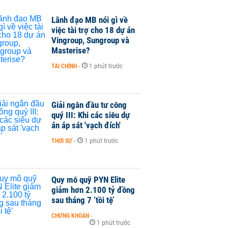
Lãnh đạo MB nói gì về
việc tài trợ cho 18 dự án
Vingroup, Sungroup và
Masterise?
TÀI CHÍNH
-
1 phút trước
Giải ngân đầu tư công
quý III: Khi các siêu dự
án áp sát 'vạch đích'
THỜI SỰ
-
1 phút trước
Quy mô quỹ PYN Elite
giảm hơn 2.100 tỷ đồng
sau tháng 7 ‘tồi tệ’
CHỨNG KHOÁN
-
1 phút trước