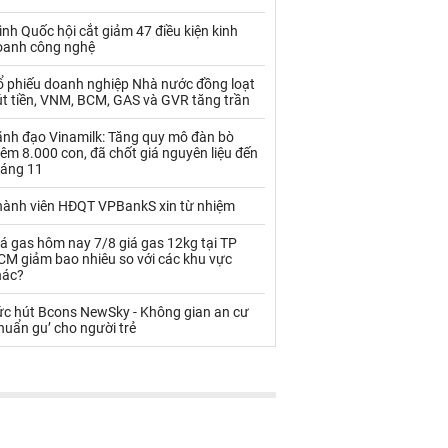
Palladium
Phân bón
ình Quốc hội cắt giảm 47 điều kiện kinh
Rau - Củ -Quả
Sắt thép
oanh công nghệ
Sữa
ổ phiếu doanh nghiệp Nhà nước đồng loạt
út tiền, VNM, BCM, GAS và GVR tăng trần
ãnh đạo Vinamilk: Tăng quy mô đàn bò
Than
Thức ăn chăn nuôi
êm 8.000 con, đã chốt giá nguyên liệu đến
háng 11
Thủy hải sản khác
Tôm
hành viên HĐQT VPBankS xin từ nhiệm
Vàng
á gas hôm nay 7/8 giá gas 12kg tại TP
CM giảm bao nhiêu so với các khu vực
VLXD khác
Xăng dầu
hác?
Xi măng - Clynker
ức hút Bcons NewSky - Không gian an cư
huẩn gu’ cho người trẻ