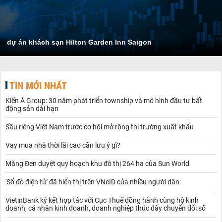
dự án khách sạn Hilton Garden Inn Saigon
TIN MỚI NHẤT
Kiến Á Group: 30 năm phát triển township và mô hình đầu tư bất
động sản dài hạn
Sầu riêng Việt Nam trước cơ hội mở rộng thị trường xuất khẩu
Vay mua nhà thời lãi cao cần lưu ý gì?
Măng Đen duyệt quy hoạch khu đô thị 264 ha của Sun World
'Sổ đỏ điện tử' đã hiển thị trên VNeID của nhiều người dân
VietinBank ký kết hợp tác với Cục Thuế đồng hành cùng hộ kinh
doanh, cá nhân kinh doanh, doanh nghiệp thúc đẩy chuyển đổi số