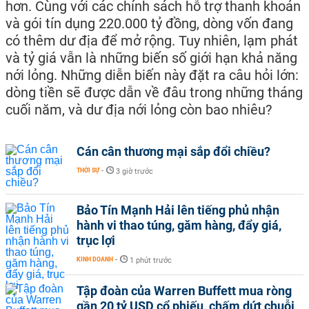
hơn. Cùng với các chính sách hỗ trợ thanh khoản
và gói tín dụng 220.000 tỷ đồng, dòng vốn đang
có thêm dư địa để mở rộng. Tuy nhiên, lạm phát
và tỷ giá vẫn là những biến số giới hạn khả năng
nới lỏng. Những diễn biến này đặt ra câu hỏi lớn:
dòng tiền sẽ được dẫn về đâu trong những tháng
cuối năm, và dư địa nới lỏng còn bao nhiêu?
Cán cân thương mại sắp đổi chiều?
THỜI SỰ
-
3 giờ trước
Bảo Tín Mạnh Hải lên tiếng phủ nhận
hành vi thao túng, găm hàng, đẩy giá,
trục lợi
KINH DOANH
-
1 phút trước
Tập đoàn của Warren Buffett mua ròng
gần 20 tỷ USD cổ phiếu, chấm dứt chuỗi