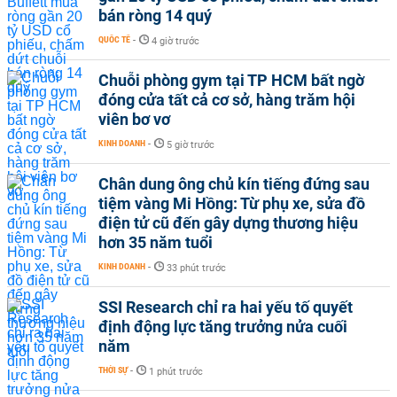
bán ròng 14 quý
QUỐC TẾ
-
4 giờ trước
Chuỗi phòng gym tại TP HCM bất ngờ
đóng cửa tất cả cơ sở, hàng trăm hội
viên bơ vơ
KINH DOANH
-
5 giờ trước
Chân dung ông chủ kín tiếng đứng sau
tiệm vàng Mi Hồng: Từ phụ xe, sửa đồ
điện tử cũ đến gây dựng thương hiệu
hơn 35 năm tuổi
KINH DOANH
-
33 phút trước
SSI Research chỉ ra hai yếu tố quyết
định động lực tăng trưởng nửa cuối
năm
THỜI SỰ
-
1 phút trước