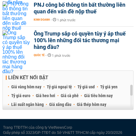
PNJ công bố thông tin bất thường liên
quan đến vấn đề nộp thuế
KINH DOANH
-
1 phút trước
Ông Trump sắp có quyền tùy ý áp thuế
100% lên những đối tác thương mại
hàng đầu?
QUỐC TẾ
-
1 phút trước
LIÊN KẾT NỔI BẬT
Giá vàng hôm nay
Tỷ giá ngoại tệ
Tỷ giá usd
Tỷ giá yen
Tỷ giá euro
Giá heo hơi
Giá cà phê
Giá tiêu hôm nay
Lãi suất ngân hàng
Giá xăng dầu
Giá thép hôm nay
Giá sầu riêng
Giá thịt heo
Giá gạo
Giá cao su
Best Retail Brokers
Diễn đàn đầu tư Việt Nam 2026
Trang TTĐTTH của công ty VietNewsCorp
Giấy phép số 3323/GP-TTĐT do Sở VH&TT TP.HCM cấp ngày 20/3/2026