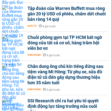
Tập đoàn của Warren Buffett mua ròng
gần 20 tỷ USD cổ phiếu, chấm dứt chuỗi
bán ròng 14 quý
QUỐC TẾ
-
8 giờ trước
Chuỗi phòng gym tại TP HCM bất ngờ
đóng cửa tất cả cơ sở, hàng trăm hội
viên bơ vơ
KINH DOANH
-
9 giờ trước
Chân dung ông chủ kín tiếng đứng sau
tiệm vàng Mi Hồng: Từ phụ xe, sửa đồ
điện tử cũ đến gây dựng thương hiệu
hơn 35 năm tuổi
KINH DOANH
-
4 giờ trước
SSI Research chỉ ra hai yếu tố quyết
định động lực tăng trưởng nửa cuối