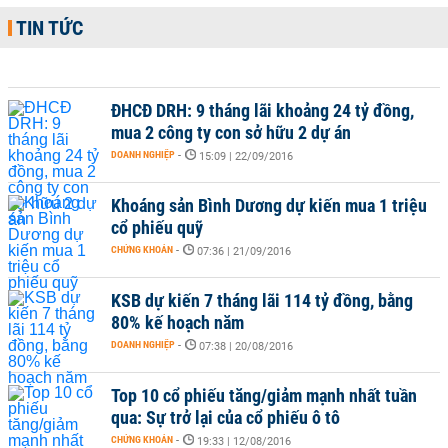
TIN TỨC
ĐHCĐ DRH: 9 tháng lãi khoảng 24 tỷ đồng,
mua 2 công ty con sở hữu 2 dự án
DOANH NGHIỆP
-
15:09 | 22/09/2016
Khoáng sản Bình Dương dự kiến mua 1 triệu
cổ phiếu quỹ
CHỨNG KHOÁN
-
07:36 | 21/09/2016
KSB dự kiến 7 tháng lãi 114 tỷ đồng, bằng
80% kế hoạch năm
DOANH NGHIỆP
-
07:38 | 20/08/2016
Top 10 cổ phiếu tăng/giảm mạnh nhất tuần
qua: Sự trở lại của cổ phiếu ô tô
CHỨNG KHOÁN
-
19:33 | 12/08/2016