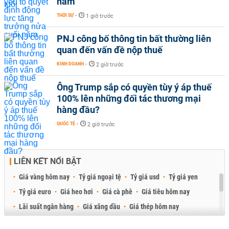
năm
THỜI SỰ
-
1 giờ trước
PNJ công bố thông tin bất thường liên
quan đến vấn đề nộp thuế
KINH DOANH
-
2 giờ trước
Ông Trump sắp có quyền tùy ý áp thuế
100% lên những đối tác thương mại
hàng đầu?
QUỐC TẾ
-
2 giờ trước
LIÊN KẾT NỔI BẬT
Giá vàng hôm nay
Tỷ giá ngoại tệ
Tỷ giá usd
Tỷ giá yen
Tỷ giá euro
Giá heo hơi
Giá cà phê
Giá tiêu hôm nay
Lãi suất ngân hàng
Giá xăng dầu
Giá thép hôm nay
Giá sầu riêng
Giá thịt heo
Giá gạo
Giá cao su