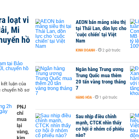
a loạt vi
AEON bán mảng siêu thị
ải, Mi
tại Thái Lan, dồn lực cho
‘cuộc chiến’ tại Việt
chuyển hồ
Nam
KINH DOANH
-
2 giờ trước
Ngân hàng Trung ương
Trung Quốc mua thêm
20 tấn vàng trong tháng
 kết luận của
7
c chuyển hồ sơ
HÀNG HÓA
-
1 giờ trước
PNJ
chỉ
Sau nhịp điều chỉnh
mua
mạnh, CTCK nhìn thấy
lại
cơ hội ở nhóm cổ phiếu
vàng,
nào?
kim