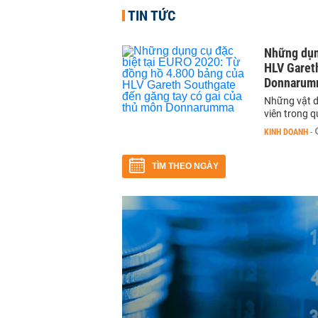
TIN TỨC
Những dụn
HLV Garet
Donnarum
Những vật dụ
viên trong q
KINH DOANH
-
TÌM THEO NGÀY