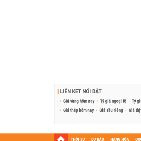
LIÊN KẾT NỔI BẬT
Giá vàng hôm nay
Tỷ giá ngoại tệ
Tỷ gi
Giá thép hôm nay
Giá sầu riêng
Giá thị
THỜI SỰ
DỰ BÁO
HÀNG HÓA
QU