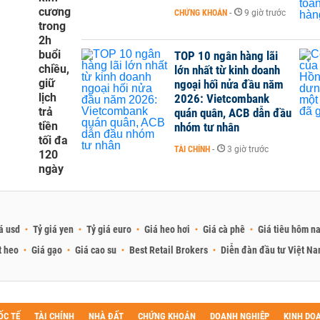
cương
CHỨNG KHOÁN
-
9 giờ trước
trong
2h
buổi
TOP 10 ngân hàng lãi
chiều,
lớn nhất từ kinh doanh
giữ
ngoại hối nửa đầu năm
lịch
2026: Vietcombank
trả
quán quân, ACB dẫn đầu
tiền
nhóm tư nhân
tối đa
TÀI CHÍNH
-
3 giờ trước
120
ngày
á usd
Tỷ giá yen
Tỷ giá euro
Giá heo hơi
Giá cà phê
Giá tiêu hôm n
t heo
Giá gạo
Giá cao su
Best Retail Brokers
Diễn đàn đầu tư Việt N
ỐC TẾ
TÀI CHÍNH
NHÀ ĐẤT
CHỨNG KHOÁN
DOANH NGHIỆP
KINH DO