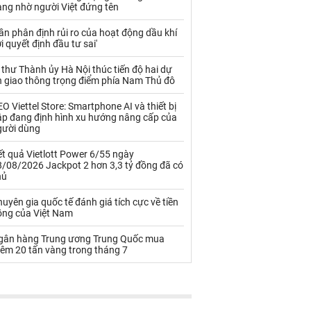
Palladium
Phân bón
àng nhờ người Việt đứng tên
Rau - Củ -Quả
Sắt thép
ần phân định rủi ro của hoạt động dầu khí
i quyết định đầu tư sai'
Sữa
 thư Thành ủy Hà Nội thúc tiến độ hai dự
n giao thông trọng điểm phía Nam Thủ đô
Than
Thức ăn chăn nuôi
O Viettel Store: Smartphone AI và thiết bị
ập đang định hình xu hướng nâng cấp của
Thủy hải sản khác
Tôm
gười dùng
Vàng
t quả Vietlott Power 6/55 ngày
8/08/2026 Jackpot 2 hơn 3,3 tỷ đồng đã có
hủ
VLXD khác
Xăng dầu
uyên gia quốc tế đánh giá tích cực về tiền
Xi măng - Clynker
ồng của Việt Nam
gân hàng Trung ương Trung Quốc mua
hêm 20 tấn vàng trong tháng 7