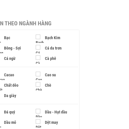
IN THEO NGÀNH HÀNG
Bạc
Bạch Kim
Bông - Sợi
Cá da trơn
Cá ngừ
Cà phê
Cacao
Cao su
Chất dẻo
Chè
Da giày
Đá quý
Dầu - Hạt dầu
Dầu mỏ
Dệt may