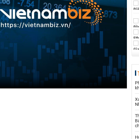
P
k
X
N
Th
Bả
c
H