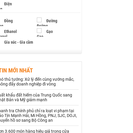
Điện
Đồng
Đường
Ethanol
Gạo
Gia súc - Gia cầm
Giấy
Gỗ
TIN MỚI NHẤT
Hạt điều
Hồ tiêu - Hạt tiêu
hó thủ tướng: Xử lý đến cùng vướng mắc,
Khí đốt
hông đẩy doanh nghiệp đi vòng
uất khẩu đất hiếm của Trung Quốc sang
Kim loại khác
Mắc ca
hật Bản và Mỹ giảm mạnh
Muối
Ngũ cốc
anh tra Chính phủ chỉ ra loạt vi phạm tại
o Tín Mạnh Hải, Mi Hồng, PNJ, SJC, DOJI,
Nhựa - Hạt nhựa
huyển hồ sơ sang Bộ Công an
ơn 3.600 món hàng hiệu giả trong cửa