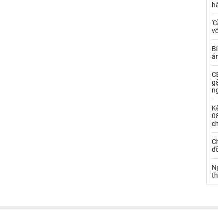
h
'C
vớ
Bí
á
CE
g
n
Kế
0
c
Ch
đ
N
t