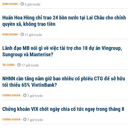
KINH DOANH
-
5 giờ trước
Huấn Hoa Hồng chỉ trao 24 bồn nước tại Lai Châu cho chính
quyền xã, không trao tiền
KINH DOANH
-
11 giờ trước
Lãnh đạo MB nói gì về việc tài trợ cho 18 dự án Vingroup,
Sungroup và Masterise?
TÀI CHÍNH
-
17 giờ trước
NHNN cần tăng nắm giữ bao nhiêu cổ phiếu CTG để sở hữu
tối thiểu 65% VietinBank?
CHỨNG KHOÁN
-
7 giờ trước
Chứng khoán VIX chốt ngày chia cổ tức ngay trong tháng 8
CHỨNG KHOÁN
-
7 giờ trước