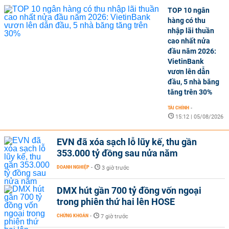
TOP 10 ngân
hàng có thu
nhập lãi thuần
cao nhất nửa
đầu năm 2026:
VietinBank
vươn lên dẫn
đầu, 5 nhà băng
tăng trên 30%
TÀI CHÍNH
-
15:12 | 05/08/2026
EVN đã xóa sạch lỗ lũy kế, thu gần
353.000 tỷ đồng sau nửa năm
DOANH NGHIỆP
-
3 giờ trước
DMX hút gần 700 tỷ đồng vốn ngoại
trong phiên thứ hai lên HOSE
CHỨNG KHOÁN
-
7 giờ trước