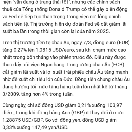
hiện "vẫn đang ở trạng thái tốt", nhưng các chính sách
thuế của Tổng thống Donald Trump có thể gây biến động
và Fed sẽ tiếp tục thận trọng trong việc nới lỏng chính
sách tiền tệ. Thị trường hiện dự đoán Fed sẽ cắt giảm lãi
suất ba lần trong thời gian còn lại của năm 2025.
Trên thị trường tiền tệ châu Âu, ngày 7/3, đồng euro (EUR)
tăng 0,27% lên 1,0815 USD/euro, sau khi chạm mức cao
nhất trong bốn tháng vào phiên trước đó. Điều này được
thúc đẩy bởi việc Ngân hàng Trung ương châu Âu (ECB)
cắt giảm lãi suất và lợi suất trái phiếu châu Âu tăng mạnh
nhờ đề xuất chi tiêu lớn của Đức. Đồng tiền chung châu Âu
đang hướng tới mức tăng hàng tuần lớn nhất kể từ tháng
3/2009, tăng hơn 4% trong tuần.
Cùng ngày, chỉ số đồng USD giảm 0,21% xuống 103,97
điểm, trong khi đồng bảng Anh (GBP) ít thay đổi ở mức
1,28875 USD/GBP. So với đồng yen, đồng USD giảm
0,33% xuống 147,49 yen/USD.