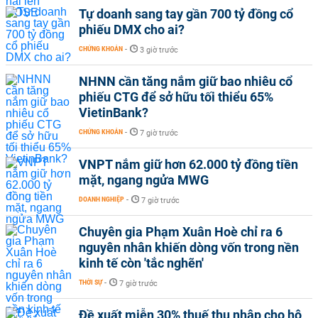
Tự doanh sang tay gần 700 tỷ đồng cổ
phiếu DMX cho ai?
CHỨNG KHOÁN
-
3 giờ trước
NHNN cần tăng nắm giữ bao nhiêu cổ
phiếu CTG để sở hữu tối thiểu 65%
VietinBank?
CHỨNG KHOÁN
-
7 giờ trước
VNPT nắm giữ hơn 62.000 tỷ đồng tiền
mặt, ngang ngửa MWG
DOANH NGHIỆP
-
7 giờ trước
Chuyên gia Phạm Xuân Hoè chỉ ra 6
nguyên nhân khiến dòng vốn trong nền
kinh tế còn 'tắc nghẽn'
THỜI SỰ
-
7 giờ trước
Đề xuất miễn 30% thuế thu nhập cho hộ