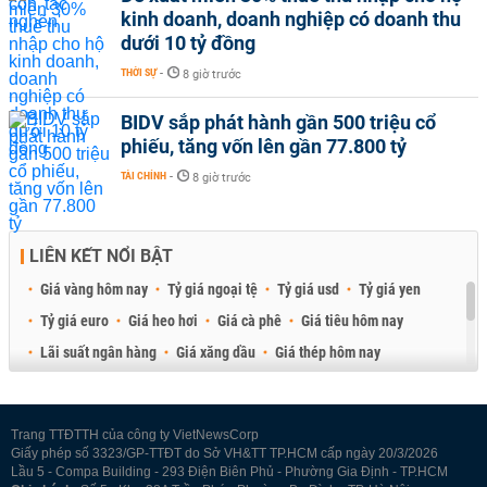
kinh doanh, doanh nghiệp có doanh thu
dưới 10 tỷ đồng
THỜI SỰ
-
8 giờ trước
BIDV sắp phát hành gần 500 triệu cổ
phiếu, tăng vốn lên gần 77.800 tỷ
TÀI CHÍNH
-
8 giờ trước
LIÊN KẾT NỔI BẬT
Giá vàng hôm nay
Tỷ giá ngoại tệ
Tỷ giá usd
Tỷ giá yen
Tỷ giá euro
Giá heo hơi
Giá cà phê
Giá tiêu hôm nay
Lãi suất ngân hàng
Giá xăng dầu
Giá thép hôm nay
Giá sầu riêng
Giá thịt heo
Giá gạo
Giá cao su
Best Retail Brokers
Diễn đàn đầu tư Việt Nam 2026
Trang TTĐTTH của công ty VietNewsCorp
Giấy phép số 3323/GP-TTĐT do Sở VH&TT TP.HCM cấp ngày 20/3/2026
Lầu 5 - Compa Building - 293 Điện Biên Phủ - Phường Gia Định - TP.HCM