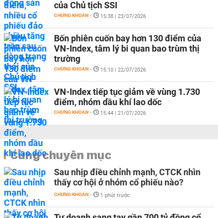
của Chủ tịch SSI
CHỨNG KHOÁN
-
15:38 | 23/07/2026
Bốn phiên cuốn bay hơn 130 điểm của
VN-Index, tâm lý bi quan bao trùm thị
trường
CHỨNG KHOÁN
-
15:10 | 22/07/2026
VN-Index tiếp tục giảm về vùng 1.730
điểm, nhóm dầu khí lao dốc
CHỨNG KHOÁN
-
15:44 | 21/07/2026
Cùng chuyên mục
Sau nhịp điều chỉnh mạnh, CTCK nhìn
thấy cơ hội ở nhóm cổ phiếu nào?
CHỨNG KHOÁN
-
1 phút trước
Tự doanh sang tay gần 700 tỷ đồng cổ