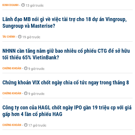
KINH DOANH
-
13 giờ trước
Lãnh đạo MB nói gì về việc tài trợ cho 18 dự án Vingroup,
Sungroup và Masterise?
TÀI CHÍNH
-
19 giờ trước
NHNN cần tăng nắm giữ bao nhiêu cổ phiếu CTG để sở hữu
tối thiểu 65% VietinBank?
CHỨNG KHOÁN
-
9 giờ trước
Chứng khoán VIX chốt ngày chia cổ tức ngay trong tháng 8
CHỨNG KHOÁN
-
9 giờ trước
Công ty con của HAGL chốt ngày IPO gần 19 triệu cp với giá
gấp hơn 4 lần cổ phiếu HAG
CHỨNG KHOÁN
-
17 giờ trước