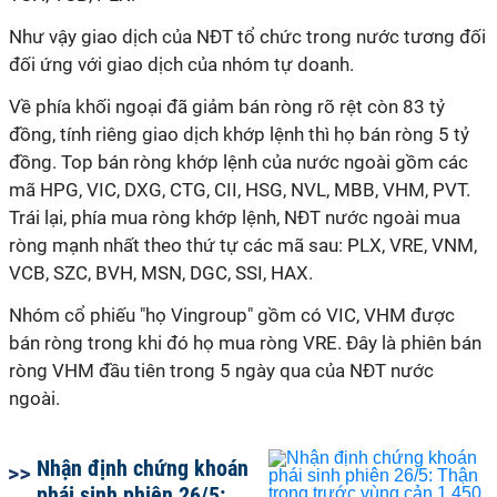
Như vậy giao dịch của NĐT tổ chức trong nước tương đối
đối ứng với giao dịch của nhóm tự doanh.
Về phía khối ngoại đã giảm bán ròng rõ rệt còn 83 tỷ
đồng, tính riêng giao dịch khớp lệnh thì họ bán ròng 5 tỷ
đồng. Top bán ròng khớp lệnh của nước ngoài gồm các
mã HPG, VIC, DXG, CTG, CII, HSG, NVL, MBB, VHM, PVT.
Trái lại, phía mua ròng khớp lệnh, NĐT nước ngoài mua
ròng mạnh nhất theo thứ tự các mã sau: PLX, VRE, VNM,
VCB, SZC, BVH, MSN, DGC, SSI, HAX.
Nhóm cổ phiếu "họ Vingroup" gồm có VIC, VHM được
bán ròng trong khi đó họ mua ròng VRE. Đây là phiên bán
ròng VHM đầu tiên trong 5 ngày qua của NĐT nước
ngoài.
Nhận định chứng khoán
phái sinh phiên 26/5: