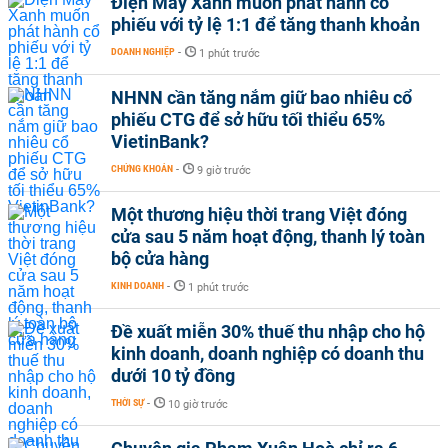
Điện Máy Xanh muốn phát hành cổ
phiếu với tỷ lệ 1:1 để tăng thanh khoản
DOANH NGHIỆP
-
1 phút trước
NHNN cần tăng nắm giữ bao nhiêu cổ
phiếu CTG để sở hữu tối thiểu 65%
VietinBank?
CHỨNG KHOÁN
-
9 giờ trước
Một thương hiệu thời trang Việt đóng
cửa sau 5 năm hoạt động, thanh lý toàn
bộ cửa hàng
KINH DOANH
-
1 phút trước
Đề xuất miễn 30% thuế thu nhập cho hộ
kinh doanh, doanh nghiệp có doanh thu
dưới 10 tỷ đồng
THỜI SỰ
-
10 giờ trước