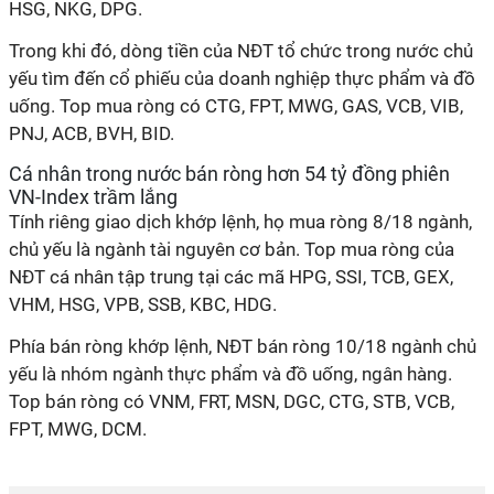
HSG, NKG, DPG.
Trong khi đó, dòng tiền của NĐT tổ chức trong nước chủ
yếu tìm đến cổ phiếu của doanh nghiệp
thực phẩm và đồ
uống. Top mua ròng có CTG, FPT, MWG, GAS, VCB, VIB,
PNJ, ACB, BVH, BID.
Cá nhân trong nước bán ròng hơn
54
tỷ đồng phiên
VN-Index trầm
lắng
Tính riêng giao dịch khớp lệnh, họ mua ròng 8/18 ngành,
chủ yếu là ngành
t
ài nguyên
c
ơ bản. Top mua ròng của
NĐT cá nhân tập trung tại
các mã
HPG, SSI, TCB, GEX,
VHM, HSG, VPB, SSB, KBC, HDG.
Phía bán ròng khớp lệnh
,
NĐT bán ròng 10/18 ngành chủ
yếu là nhóm ngành
t
hực phẩm và đồ uống,
n
gân hàng.
Top bán ròng có VNM, FRT, MSN, DGC, CTG, STB
, VCB
,
FPT, MWG, DCM.