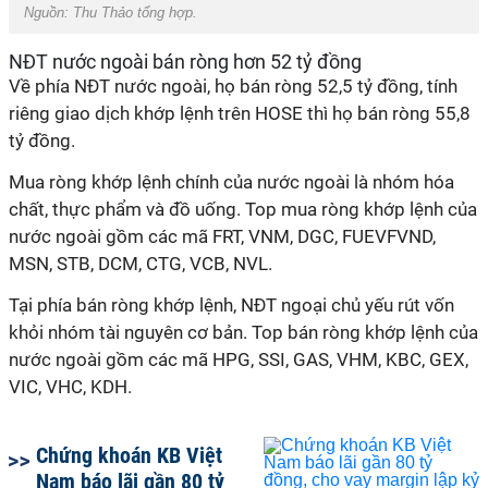
Nguồn:
Thu Thảo tổng hợp
.
NĐT nước ngoài bán ròng
hơn
52
tỷ đồng
Về phía NĐT nước ngoài, họ bán ròng 52,5 tỷ đồng, tính
riêng giao dịch khớp lệnh trên HOSE thì họ bán ròng 55,8
tỷ đồng.
Mua ròng khớp lệnh chính của nước ngoài là nhóm
h
óa
chất,
t
hực phẩm và đồ uống. Top mua ròng khớp lệnh của
nước ngoài gồm các mã FRT, VNM, DGC, FUEVFVND,
MSN, STB, DCM, CTG, VCB, NVL.
Tại phía bán ròng khớp lệnh, NĐT ngoại chủ yếu rút vốn
khỏi nhóm
t
ài nguyên
c
ơ bản. Top bán ròng khớp lệnh của
nước ngoài gồm các mã HPG, SSI, GAS, VHM, KBC, GEX,
VIC, VHC, KDH.
Chứng khoán KB Việt
Nam báo lãi gần 80 tỷ