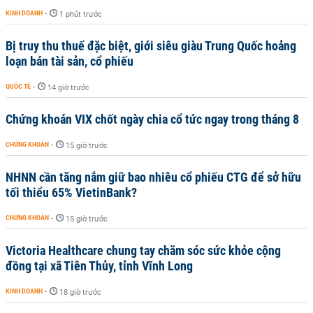
KINH DOANH
-
1 phút trước
Bị truy thu thuế đặc biệt, giới siêu giàu Trung Quốc hoảng
loạn bán tài sản, cổ phiếu
QUỐC TẾ
-
14 giờ trước
Chứng khoán VIX chốt ngày chia cổ tức ngay trong tháng 8
CHỨNG KHOÁN
-
15 giờ trước
NHNN cần tăng nắm giữ bao nhiêu cổ phiếu CTG để sở hữu
tối thiểu 65% VietinBank?
CHỨNG KHOÁN
-
15 giờ trước
Victoria Healthcare chung tay chăm sóc sức khỏe cộng
đồng tại xã Tiên Thủy, tỉnh Vĩnh Long
KINH DOANH
-
18 giờ trước