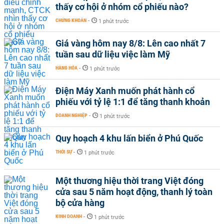
thấy cơ hội ở nhóm cổ phiếu nào?
CHỨNG KHOÁN
-
1 phút trước
Giá vàng hôm nay 8/8: Lên cao nhất 7
tuần sau dữ liệu việc làm Mỹ
HÀNG HÓA
-
1 phút trước
Điện Máy Xanh muốn phát hành cổ
phiếu với tỷ lệ 1:1 để tăng thanh khoản
DOANH NGHIỆP
-
1 phút trước
Quy hoạch 4 khu lấn biển ở Phú Quốc
THỜI SỰ
-
1 phút trước
Một thương hiệu thời trang Việt đóng
cửa sau 5 năm hoạt động, thanh lý toàn
bộ cửa hàng
KINH DOANH
-
1 phút trước