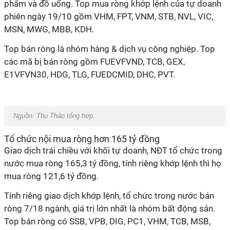
phẩm và đồ uống. Top mua ròng khớp lệnh của tự doanh
phiên ngày
19/10
gồm VHM, FPT, VNM, STB, NVL, VIC,
MSN, MWG, MBB, KDH.
Top bán ròng là nhóm
h
àng &
d
ịch vụ
c
ông nghiệp. Top
các
mã
bị bán ròng gồm FUEVFVND, TCB, GEX,
E1VFVN30, HDG, TLG, FUEDCMID, DHC, PVT.
Nguồn:
Thu Thảo tổng hợp
.
Tổ chức nội mua ròng hơn 1
65
tỷ đồng
Giao dịch trái chiều với khối tự doanh, NĐT tổ chức trong
nước mua ròng
165,3 tỷ đồng, tính riêng khớp lệnh thì họ
mua ròng 121,6 tỷ đồng.
Tính riêng giao dịch khớp lệnh
,
t
ổ chức trong
nước bán
ròng 7/18 ngành, giá trị lớn nhất là nhóm
b
ất động sản.
Top bán ròng có SSB, VPB, DIG, PC1, VHM, TCB, MSB,