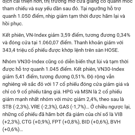
dịch cải thiện hơn, thị trường mở cửa giằng co quanh mốc
tham chiếu và suy yếu dần sau đó. Tại ngưỡng hỗ trợ
quanh 1.050 điểm, nhịp giảm tạm thời được hãm lại và
hồi phục.
Kết phiên, VN-Index giảm 3,59 điểm
, tương đương
0,34%
và đóng cửa tại 1.060,07 điểm. Thanh khoản giảm với
343,4 triệu cổ phiếu được khớp lệnh trên sàn HOSE.
Nhóm
VN30-Index cũng có diễn biến thụt lùi và tạm thời
được hỗ trợ quanh 1.045 điểm. Kết phiên, VN30-Index
giảm 5,41 điểm
, tương đương
0,51%.
Đ
ộ rộng vẫn
nghiêng về sắc đỏ với 17 cổ phiếu đóng cửa giảm giá và
chỉ có 9 cổ phiếu tăng giá. HPG và MSN là 2 cổ phiếu
giảm mạnh nhất nhóm với mức giảm 2,4%, theo sau là
STB (-2,3%), VRE (-2,3%), GAS (-1,7%)… Ở chiều ngược lại,
những cổ phiếu đã hãm bớt đà giảm của chỉ số là VIB
(+2,3%), CTG (+0,9%), FPT (+0,8%), BID (+0,6%), BVH
(+0,6%)…