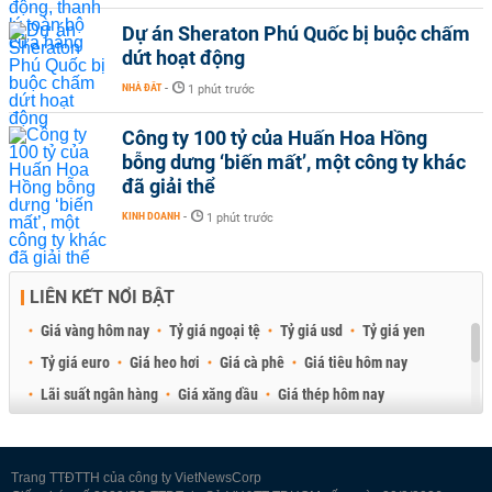
Dự án Sheraton Phú Quốc bị buộc chấm
dứt hoạt động
NHÀ ĐẤT
-
1 phút trước
Công ty 100 tỷ của Huấn Hoa Hồng
bỗng dưng ‘biến mất’, một công ty khác
đã giải thể
KINH DOANH
-
1 phút trước
LIÊN KẾT NỔI BẬT
Giá vàng hôm nay
Tỷ giá ngoại tệ
Tỷ giá usd
Tỷ giá yen
Tỷ giá euro
Giá heo hơi
Giá cà phê
Giá tiêu hôm nay
Lãi suất ngân hàng
Giá xăng dầu
Giá thép hôm nay
Giá sầu riêng
Giá thịt heo
Giá gạo
Giá cao su
Best Retail Brokers
Diễn đàn đầu tư Việt Nam 2026
Trang TTĐTTH của công ty VietNewsCorp