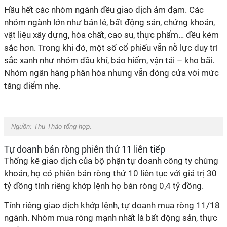
Hầu hết các nhóm ngành đều giao dịch ảm đạm. Các
nhóm ngành lớn như
b
án lẻ,
b
ất động sản,
c
hứng khoán,
v
ật liệu xây dựng,
h
óa chất,
c
ao su,
t
hực phẩm… đều kém
sắc hơn. Trong khi đó, một số cổ phiếu vẫn nỗ lực duy trì
sắc xanh như nhóm
d
ầu khí,
b
ảo hiểm,
v
ận tải –
k
ho bãi.
Nhóm
n
gân hàng phân hóa nhưng vẫn đóng cửa với mức
tăng điểm nhẹ.
Nguồn:
Thu Thảo tổng hợp
.
Tự doanh bán ròng phiên thứ 1
1
liên tiếp
Thống kê giao dịch của bộ phận tự doanh công ty chứng
khoán, họ có phiên bán ròng thứ 10 liên tục với giá trị
30
tỷ đồng tính riêng khớp lệnh họ bán ròng 0,4 tỷ đồng.
Tính riêng giao dịch khớp lệnh
,
t
ự doanh mua ròng 11/18
ngành. Nhóm mua ròng mạnh nhất là
b
ất động sản, thực