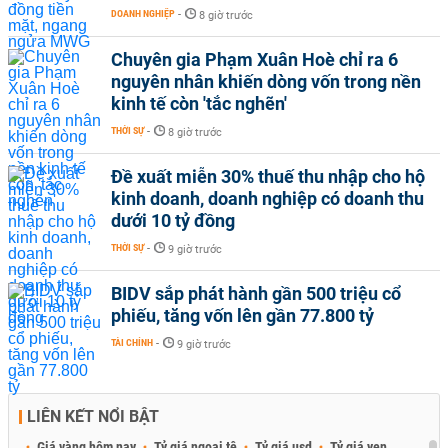
DOANH NGHIỆP
-
8 giờ trước
Chuyên gia Phạm Xuân Hoè chỉ ra 6
nguyên nhân khiến dòng vốn trong nền
kinh tế còn 'tắc nghẽn'
THỜI SỰ
-
8 giờ trước
Đề xuất miễn 30% thuế thu nhập cho hộ
kinh doanh, doanh nghiệp có doanh thu
dưới 10 tỷ đồng
THỜI SỰ
-
9 giờ trước
BIDV sắp phát hành gần 500 triệu cổ
phiếu, tăng vốn lên gần 77.800 tỷ
TÀI CHÍNH
-
9 giờ trước
LIÊN KẾT NỔI BẬT
Giá vàng hôm nay
Tỷ giá ngoại tệ
Tỷ giá usd
Tỷ giá yen