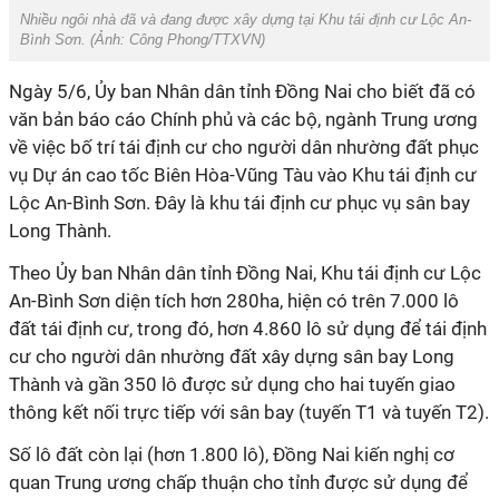
Nhiều ngôi nhà đã và đang được xây dựng tại Khu tái định cư Lộc An-
Bình Sơn. (Ảnh: Công Phong/TTXVN)
Ngày 5/6, Ủy ban Nhân dân tỉnh Đồng Nai cho biết đã có
văn bản báo cáo Chính phủ và các bộ, ngành Trung ương
về việc bố trí tái định cư cho người dân nhường đất phục
vụ Dự án cao tốc Biên Hòa-Vũng Tàu vào Khu tái định cư
Lộc An-Bình Sơn. Đây là khu tái định cư phục vụ sân bay
Long Thành.
Theo Ủy ban Nhân dân tỉnh Đồng Nai, Khu tái định cư Lộc
An-Bình Sơn diện tích hơn 280ha, hiện có trên 7.000 lô
đất tái định cư, trong đó, hơn 4.860 lô sử dụng để tái định
cư cho người dân nhường đất xây dựng sân bay Long
Thành và gần 350 lô được sử dụng cho hai tuyến giao
thông kết nối trực tiếp với sân bay (tuyến T1 và tuyến T2).
Số lô đất còn lại (hơn 1.800 lô), Đồng Nai kiến nghị cơ
quan Trung ương chấp thuận cho tỉnh được sử dụng để