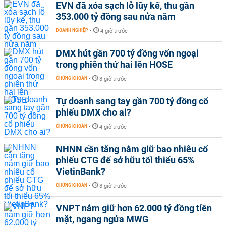
EVN đã xóa sạch lỗ lũy kế, thu gần
353.000 tỷ đồng sau nửa năm
DOANH NGHIỆP
-
4 giờ trước
DMX hút gần 700 tỷ đồng vốn ngoại
trong phiên thứ hai lên HOSE
CHỨNG KHOÁN
-
8 giờ trước
Tự doanh sang tay gần 700 tỷ đồng cổ
phiếu DMX cho ai?
CHỨNG KHOÁN
-
4 giờ trước
NHNN cần tăng nắm giữ bao nhiêu cổ
phiếu CTG để sở hữu tối thiểu 65%
VietinBank?
CHỨNG KHOÁN
-
8 giờ trước
VNPT nắm giữ hơn 62.000 tỷ đồng tiền
mặt, ngang ngửa MWG