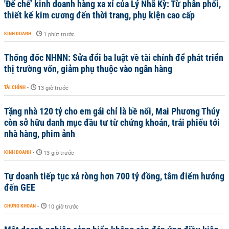
'Đế chế’ kinh doanh hàng xa xỉ của Lý Nhã Kỳ: Từ phân phối,
thiết kế kim cương đến thời trang, phụ kiện cao cấp
KINH DOANH
-
1 phút trước
Thống đốc NHNN: Sửa đổi ba luật về tài chính để phát triển
thị trường vốn, giảm phụ thuộc vào ngân hàng
TÀI CHÍNH
-
13 giờ trước
Tặng nhà 120 tỷ cho em gái chỉ là bề nổi, Mai Phương Thúy
còn sở hữu danh mục đầu tư từ chứng khoán, trái phiếu tới
nhà hàng, phim ảnh
KINH DOANH
-
13 giờ trước
Tự doanh tiếp tục xả ròng hơn 700 tỷ đồng, tâm điểm hướng
đến GEE
CHỨNG KHOÁN
-
10 giờ trước