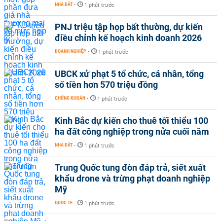
NHÀ ĐẤT
-
1 phút trước
PNJ triệu tập họp bất thường, dự kiến
điều chỉnh kế hoạch kinh doanh 2026
DOANH NGHIỆP
-
1 phút trước
UBCK xử phạt 5 tổ chức, cá nhân, tổng
số tiền hơn 570 triệu đồng
CHỨNG KHOÁN
-
1 phút trước
Kinh Bắc dự kiến cho thuê tối thiểu 100
ha đất công nghiệp trong nửa cuối năm
NHÀ ĐẤT
-
1 phút trước
Trung Quốc tung đòn đáp trả, siết xuất
khẩu drone và trừng phạt doanh nghiệp
Mỹ
QUỐC TẾ
-
1 phút trước