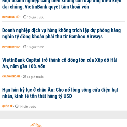
Một doanh nghiệp cảng biển không còn đáp ứng điều kiện
đại chúng, VietinBank quyết tâm thoái vốn
DOANH NGHIỆP
-
13 giờ trước
Doanh nghiệp dịch vụ hàng không trích lập dự phòng hàng
nghìn tỷ đồng khoản phải thu từ Bamboo Airways
DOANH NGHIỆP
-
13 giờ trước
VietinBank Capital trở thành cổ đông lớn của Xếp dỡ Hải
An, nắm gần 10% vốn
CHỨNG KHOÁN
-
14 giờ trước
Hạn hán kỷ lục ở châu Âu: Cho nổ lòng sông cứu điện hạt
nhân, kinh tế tổn thất hàng tỷ USD
QUỐC TẾ
-
14 giờ trước