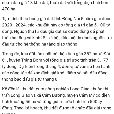
chức đấu giá 18 khu đất, thửa đất với tổng diện tích
hơn
470 ha
.
Tạm t
ính theo bảng giá đất
tỉnh Đồng Nai
5 năm giai đoạn
2020 - 2024
, các khu đất này có tổng
giá
trị
gần
5.100 tỷ
đồng
.
Nguồn thu từ đấu giá đất sẽ được dùng để phát
triển hạ tầng và kinh tế - xã hội, đặc biệt là dành nguồn lực
đầu tư cho hệ thống hạ tầng giao thông.
Trong đó, khu đất lớn nhất có diện tích gần 352 ha xã Đồi
61, huyện Trảng Bom với tổng giá trị ước tính trên 3.177
tỷ đồng. Dự kiến trong tháng 4, đơn vị tư vấn sẽ tiến hành
các công tác để xác định giá khởi điểm và bắt đầu đăng
thông báo đấu giá từ tháng 8.
Kế đến là khu đất cụm công nghiệp Long Giao, thuộc thị
trấn Long Giao và xã Cẩm Đường, huyện Cẩm Mỹ có diện
tích khoảng 56 ha và tổng giá trị ước tính trên 500 tỷ
đồng. Theo kế hoạch, khu đất được tổ chức đấu giá trong