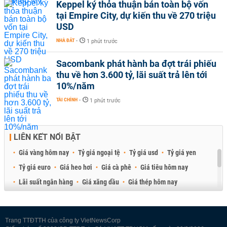
Keppel ký thỏa thuận bán toàn bộ vốn
tại Empire City, dự kiến thu về 270 triệu
USD
NHÀ ĐẤT
-
1 phút trước
Sacombank phát hành ba đợt trái phiếu
thu về hơn 3.600 tỷ, lãi suất trả lên tới
10%/năm
TÀI CHÍNH
-
1 phút trước
LIÊN KẾT NỔI BẬT
Giá vàng hôm nay
Tỷ giá ngoại tệ
Tỷ giá usd
Tỷ giá yen
Tỷ giá euro
Giá heo hơi
Giá cà phê
Giá tiêu hôm nay
Lãi suất ngân hàng
Giá xăng dầu
Giá thép hôm nay
Giá sầu riêng
Giá thịt heo
Giá gạo
Giá cao su
Best Retail Brokers
Diễn đàn đầu tư Việt Nam 2026
Trang TTĐTTH của công ty VietNewsCorp