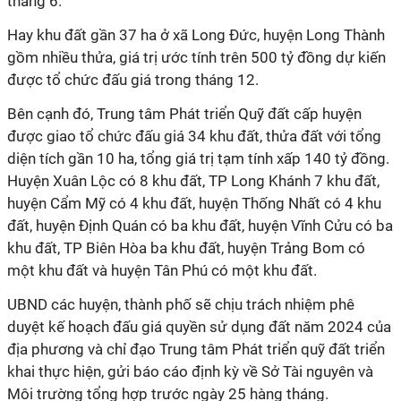
tháng 6.
Hay khu đất gần 37 ha ở xã Long Đức, huyện Long Thành
gồm nhiều thửa, giá trị ước tính trên 500 tỷ đồng dự kiến
được tổ chức đấu giá trong tháng 12.
Bên cạnh đó,
Trung tâm Phát triển Quỹ đất cấp huyện
được giao tổ chức đấu giá
3
4
khu đất, thửa đất với tổng
diện tích
gần 10 ha, tổng giá trị tạm tính xấp
140 tỷ đồng.
H
uyện Xuân Lộc có 8 khu đất, TP Long Khánh 7 khu đất,
huyện Cẩm Mỹ có 4 khu đất, huyện Thống Nhất có 4 khu
đất, huyện Định Quán có ba khu đất, huyện Vĩnh Cửu có ba
khu đất, TP Biên Hòa ba khu đất, huyện Trảng Bom có
một khu đất và huyện Tân Phú có một khu đất.
UBND các huyện, thành phố sẽ chịu trách nhiệm phê
duyệt kế hoạch đấu giá quyền sử dụng đất năm 2024 của
địa phương và chỉ đạo Trung tâm Phát triển quỹ đất triển
khai thực hiện, gửi báo cáo định kỳ về Sở Tài nguyên và
Môi trường tổng hợp trước ngày 25 hàng tháng.