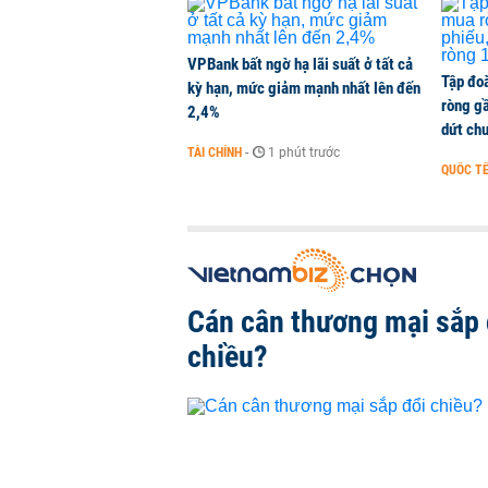
VPBank bất ngờ hạ lãi suất ở tất cả
Tập đo
kỳ hạn, mức giảm mạnh nhất lên đến
ròng g
2,4%
dứt chu
TÀI CHÍNH
-
1 phút trước
QUỐC T
Cán cân thương mại sắp 
chiều?