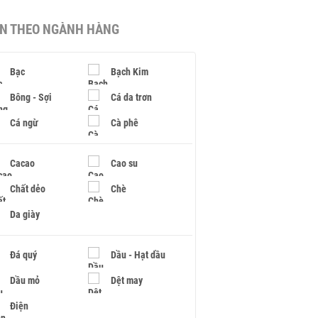
IN THEO NGÀNH HÀNG
Bạc
Bạch Kim
Bông - Sợi
Cá da trơn
Cá ngừ
Cà phê
Cacao
Cao su
Chất dẻo
Chè
Da giày
Đá quý
Dầu - Hạt dầu
Dầu mỏ
Dệt may
Điện