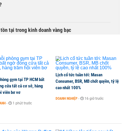
?
 tồn tại trong kinh doanh vàng bạc
o biển Hormuz
Lịch cổ tức tuần tới: Masan
phòng gym tại TP HCM bất
cả kỳ hạn, mức giảm mạnh nhất lên đến 2,4%
Consumer, BSR, MB chốt quyền, tỷ lệ
g cửa tất cả cơ sở, hàng
cao nhất 100%
i viên bơ vơ
DOANH NGHIỆP
-
16 giờ trước
OANH
-
1 phút trước
cấp phép nhập khẩu, sản xuất vàng miếng cho doanh