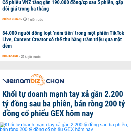
Cổ phiếu VNZ tăng gần 190.000 đồng/cp sau 5 phiên, gấp
đôi giá trong ba tháng
CHỨNG KHOÁN
-
4 giờ trước
84.000 người đồng loạt ‘ném tiền’ trong một phiên TikTok
Live, Content Creator có thể thu hàng trăm triệu qua một
đêm
KINH DOANH
-
6 giờ trước
Khối tự doanh mạnh tay xả gần 2.200
tỷ đồng sau ba phiên, bán ròng 200 tỷ
đồng cổ phiếu GEX hôm nay