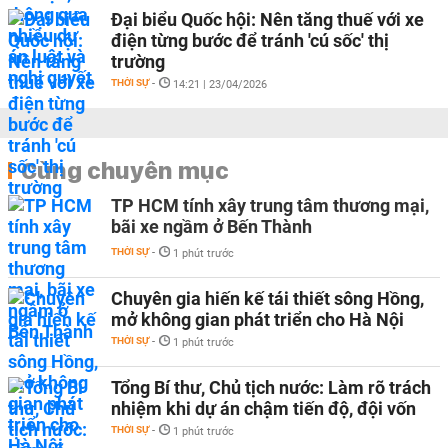
Đại biểu Quốc hội: Nên tăng thuế với xe
điện từng bước để tránh 'cú sốc' thị
trường
THỜI SỰ
-
14:21 | 23/04/2026
Cùng chuyên mục
TP HCM tính xây trung tâm thương mại,
bãi xe ngầm ở Bến Thành
THỜI SỰ
-
1 phút trước
Chuyên gia hiến kế tái thiết sông Hồng,
mở không gian phát triển cho Hà Nội
THỜI SỰ
-
1 phút trước
Tổng Bí thư, Chủ tịch nước: Làm rõ trách
nhiệm khi dự án chậm tiến độ, đội vốn
THỜI SỰ
-
1 phút trước