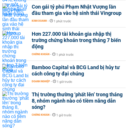
Con gái tỷ phú Phạm Nhật Vượng lần
đầu tham gia vào hệ sinh thái Vingroup
KINH DOANH
-
1 phút trước
Hơn 227.000 tài khoản gia nhập thị
trường chứng khoán trong tháng 7 biến
động
CHỨNG KHOÁN
-
1 phút trước
Bamboo Capital và BCG Land bị hủy tư
cách công ty đại chúng
DOANH NGHIỆP
-
1 giờ trước
Thị trường thường ‘phất lên’ trong tháng
8, nhóm ngành nào có tiềm năng dẫn
sóng?
CHỨNG KHOÁN
-
1 giờ trước