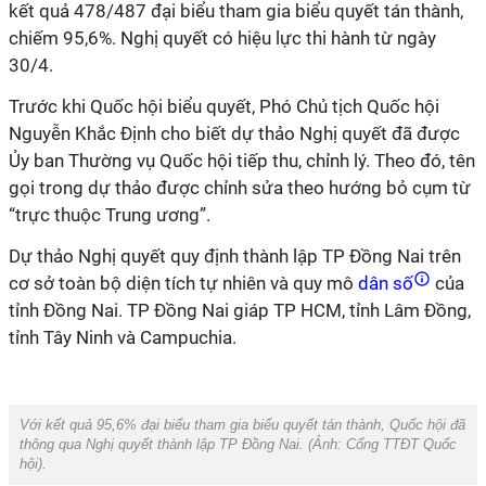
kết quả 478/487 đại biểu tham gia biểu quyết tán thành,
chiếm 95,6%. Nghị quyết có hiệu lực thi hành từ ngày
30/4.
Trước khi Quốc hội biểu quyết, Phó Chủ tịch Quốc hội
Nguyễn Khắc Định cho biết dự thảo Nghị quyết đã được
Ủy ban Thường vụ Quốc hội tiếp thu, chỉnh lý. Theo đó, tên
gọi trong dự thảo được chỉnh sửa theo hướng bỏ cụm từ
“trực thuộc Trung ương”.
Dự thảo Nghị quyết quy định thành lập TP Đồng Nai trên
cơ sở toàn bộ diện tích tự nhiên và quy mô
dân số
của
tỉnh Đồng Nai. TP Đồng Nai giáp TP HCM, tỉnh Lâm Đồng,
tỉnh Tây Ninh và Campuchia.
Với kết quả 95,6% đại biểu tham gia biểu quyết tán thành, Quốc hội đã
thông qua Nghị quyết thành lập TP Đồng Nai. (Ảnh:
Cổng TTĐT Quốc
hội
).