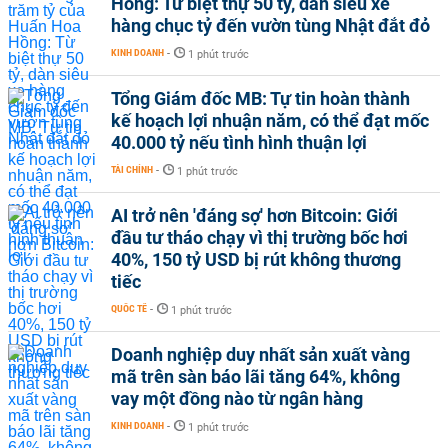
Hồng: Từ biệt thự 50 tỷ, dàn siêu xe
hàng chục tỷ đến vườn tùng Nhật đắt đỏ
KINH DOANH
-
1 phút trước
Tổng Giám đốc MB: Tự tin hoàn thành
kế hoạch lợi nhuận năm, có thể đạt mốc
40.000 tỷ nếu tình hình thuận lợi
TÀI CHÍNH
-
1 phút trước
AI trở nên 'đáng sợ' hơn Bitcoin: Giới
đầu tư tháo chạy vì thị trường bốc hơi
40%, 150 tỷ USD bị rút không thương
tiếc
QUỐC TẾ
-
1 phút trước
Doanh nghiệp duy nhất sản xuất vàng
mã trên sàn báo lãi tăng 64%, không
vay một đồng nào từ ngân hàng
KINH DOANH
-
1 phút trước