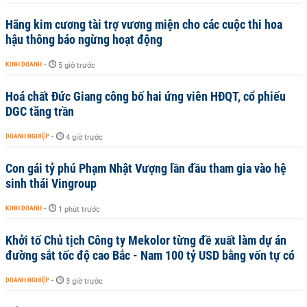
Hãng kim cương tài trợ vương miện cho các cuộc thi hoa
hậu thông báo ngừng hoạt động
KINH DOANH
-
5 giờ trước
Hoá chất Đức Giang công bố hai ứng viên HĐQT, cổ phiếu
DGC tăng trần
DOANH NGHIỆP
-
4 giờ trước
Con gái tỷ phú Phạm Nhật Vượng lần đầu tham gia vào hệ
sinh thái Vingroup
KINH DOANH
-
1 phút trước
Khởi tố Chủ tịch Công ty Mekolor từng đề xuất làm dự án
đường sắt tốc độ cao Bắc - Nam 100 tỷ USD bằng vốn tự có
DOANH NGHIỆP
-
3 giờ trước