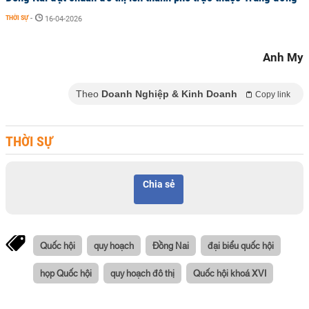
THỜI SỰ
-
16-04-2026
Anh My
Theo
Doanh Nghiệp & Kinh Doanh
Copy link
THỜI SỰ
Chia sẻ
Quốc hội
quy hoạch
Đồng Nai
đại biểu quốc hội
họp Quốc hội
quy hoạch đô thị
Quốc hội khoá XVI