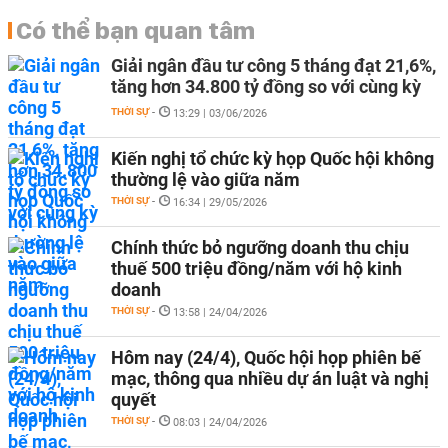
Có thể bạn quan tâm
Giải ngân đầu tư công 5 tháng đạt 21,6%,
tăng hơn 34.800 tỷ đồng so với cùng kỳ
THỜI SỰ
-
13:29 | 03/06/2026
Kiến nghị tổ chức kỳ họp Quốc hội không
thường lệ vào giữa năm
THỜI SỰ
-
16:34 | 29/05/2026
Chính thức bỏ ngưỡng doanh thu chịu
thuế 500 triệu đồng/năm với hộ kinh
doanh
THỜI SỰ
-
13:58 | 24/04/2026
Hôm nay (24/4), Quốc hội họp phiên bế
mạc, thông qua nhiều dự án luật và nghị
quyết
THỜI SỰ
-
08:03 | 24/04/2026