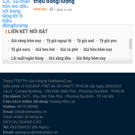
triệu đồng/lượng
HÀNG HÓA
-
1 phút trước
LIÊN KẾT NỔI BẬT
Giá vàng hôm nay
Tỷ giá ngoại tệ
Tỷ giá usd
Tỷ giá yen
Tỷ giá euro
Giá heo hơi
Giá cà phê
Giá tiêu hôm nay
Lãi suất ngân hàng
Giá xăng dầu
Giá thép hôm nay
Giá sầu riêng
Giá thịt heo
Giá gạo
Giá cao su
Best Retail Brokers
Diễn đàn đầu tư Việt Nam 2026
Trang TTĐTTH của công ty VietNewsCorp
Giấy phép số 3323/GP-TTĐT do Sở VH&TT TP.HCM cấp ngày 20/3/2026
Lầu 5 - Compa Building - 293 Điện Biên Phủ - Phường Gia Định - TP.HCM
Chi nhánh:
Số 5 - Khu 38A Trần Phú - Phường Ba Đình - TP. Hà Nội
Chịu trách nhiệm nội dung:
Hoàng Hữu Lợi
Hotline:
0975798489
Email:
info@vietnambiz.vn
Trách nhiệm về thông tin
DỊCH VỤ QUẢNG CÁO
Tel:
0931589222 (Ms Ngọc)
Email:
quangcao@vietnambiz.vn