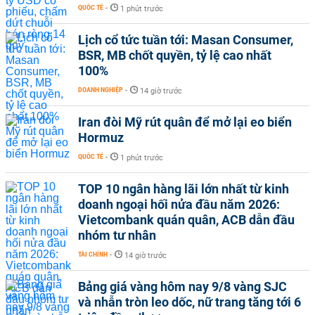
QUỐC TẾ
-
1 phút trước
Lịch cổ tức tuần tới: Masan Consumer,
BSR, MB chốt quyền, tỷ lệ cao nhất
100%
DOANH NGHIỆP
-
14 giờ trước
Iran đòi Mỹ rút quân để mở lại eo biển
Hormuz
QUỐC TẾ
-
1 phút trước
TOP 10 ngân hàng lãi lớn nhất từ kinh
doanh ngoại hối nửa đầu năm 2026:
Vietcombank quán quân, ACB dẫn đầu
nhóm tư nhân
TÀI CHÍNH
-
14 giờ trước
Bảng giá vàng hôm nay 9/8 vàng SJC
và nhẫn tròn leo dốc, nữ trang tăng tới 6