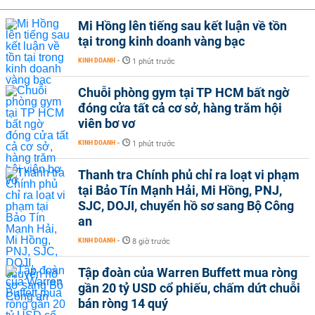
Mi Hồng lên tiếng sau kết luận về tồn
tại trong kinh doanh vàng bạc
KINH DOANH
-
1 phút trước
Chuỗi phòng gym tại TP HCM bất ngờ
đóng cửa tất cả cơ sở, hàng trăm hội
viên bơ vơ
KINH DOANH
-
1 phút trước
Thanh tra Chính phủ chỉ ra loạt vi phạm
tại Bảo Tín Mạnh Hải, Mi Hồng, PNJ,
SJC, DOJI, chuyển hồ sơ sang Bộ Công
an
KINH DOANH
-
8 giờ trước
Tập đoàn của Warren Buffett mua ròng
gần 20 tỷ USD cổ phiếu, chấm dứt chuỗi
bán ròng 14 quý