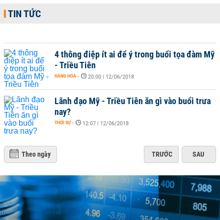
TIN TỨC
4 thông điệp ít ai để ý trong buổi tọa đàm Mỹ
- Triều Tiên
HÀNG HÓA
-
20:00 | 12/06/2018
Lãnh đạo Mỹ - Triều Tiên ăn gì vào buổi trưa
nay?
THỜI SỰ
-
12:07 | 12/06/2018
Theo ngày
TRƯỚC
SAU