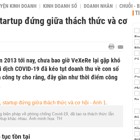
YỆN KINH DOANH
KINH DOANH SỐ
DOANH NHÂN
CHUỖI - 
T
tartup đứng giữa thách thức và cơ
m 2013 tới nay, chưa bao giờ VeXeRe lại gặp khó
i dịch COVID-19 đã kéo tụt doanh thu về con số
a công ty cho rằng, đây gần như thời điểm công
.
g biện pháp về phòng chống Covid-19, đã tạo ra thách thức lẫn
artup khác nhau. Ảnh minh họa: TH
tục tồn tại