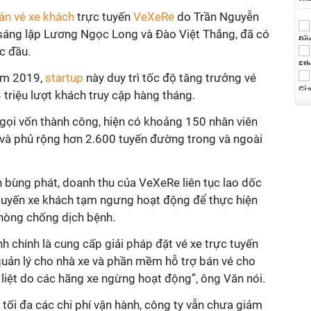
án vé xe khách
trực tuyến
VeXeRe
do Trần Nguyễn
sáng lập Lương Ngọc Long và Đào Việt Thắng, đã có
c đầu.
năm 2019,
startup
này duy trì tốc độ tăng trưởng vé
triệu lượt khách truy cập hàng tháng.
gọi vốn thành công, hiện có khoảng 150 nhân viên
 và phủ rộng hơn 2.600 tuyến đường trong và ngoài
nh bùng phát, doanh thu của VeXeRe liên tục lao dốc
c tuyến xe khách tạm ngưng hoạt động để thực hiện
hòng chống dịch bệnh.
 chính là cung cấp giải pháp đặt vé xe trực tuyến
ản lý cho nhà xe và phần mềm hỗ trợ bán vé cho
ê liệt do các hãng xe ngừng hoạt động”, ông Văn nói.
 tối đa các chi phí vận hành, công ty vẫn chưa giảm