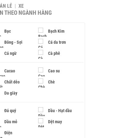
BÁN LẺ
XE
IN THEO NGÀNH HÀNG
Bạc
Bạch Kim
Bông - Sợi
Cá da trơn
Cá ngừ
Cà phê
Cacao
Cao su
Chất dẻo
Chè
Da giày
Đá quý
Dầu - Hạt dầu
Dầu mỏ
Dệt may
Điện