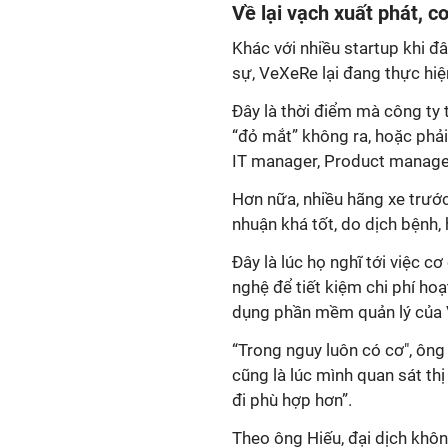
Về lại vạch xuất phát, c
Khác với nhiều startup khi đ
sự, VeXeRe lại đang thực hiệ
Đây là thời điểm mà công ty t
“đỏ mắt” không ra, hoặc phải
IT manager, Product manage
Hơn nữa, nhiều hãng xe trước
nhuận khá tốt, do dịch bệnh,
Đây là lúc họ nghĩ tới việc c
nghệ để tiết kiệm chi phí ho
dụng phần mềm quản lý của V
“Trong nguy luôn có cơ", ôn
cũng là lúc mình quan sát th
đi phù hợp hơn”.
Theo ông Hiếu, đại dịch khôn