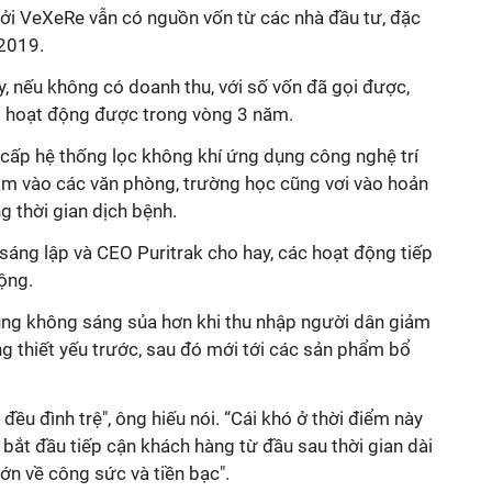
bởi VeXeRe vẫn có nguồn vốn từ các nhà đầu tư, đặc
 2019.
y, nếu không có doanh thu, với số vốn đã gọi được,
rì hoạt động được trong vòng 3 năm.
 cấp hệ thống lọc không khí ứng dụng công nghệ trí
hắm vào các văn phòng, trường học cũng vơi vào hoản
ng thời gian dịch bệnh.
sáng lập và CEO Puritrak cho hay, các hoạt động tiếp
động.
ng không sáng sủa hơn khi thu nhập người dân giảm
ng thiết yếu trước, sau đó mới tới các sản phẩm bổ
ều đình trệ", ông hiếu nói. “Cái khó ở thời điểm này
i bắt đầu tiếp cận khách hàng từ đầu sau thời gian dài
 lớn về công sức và tiền bạc".