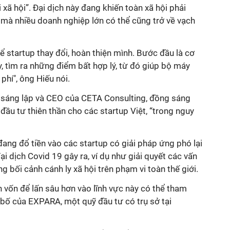
i xã hội”. Đại dịch này đang khiến toàn xã hội phải
 mà nhiều doanh nghiệp lớn có thể cũng trở về vạch
để startup thay đổi, hoàn thiện mình. Bước đầu là cơ
y, tìm ra những điểm bất hợp lý, từ đó giúp bộ máy
phí", ông Hiếu nói.
 sáng lập và CEO của CETA Consulting, đồng sáng
đầu tư thiên thần cho các startup Việt, “trong nguy
đang đổ tiền vào các startup có giải pháp ứng phó lại
ại dịch Covid 19 gây ra, ví dụ như giải quyết các vấn
g bối cảnh cánh ly xã hội trên phạm vi toàn thế giới.
n vốn để lấn sâu hơn vào lĩnh vực này có thể tham
bố của EXPARA, một quỹ đầu tư có trụ sở tại