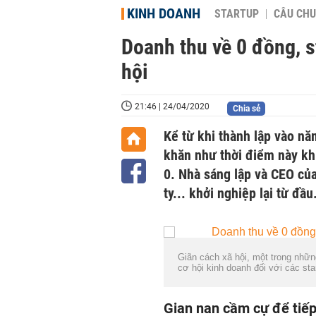
KINH DOANH
STARTUP
CÂU CHU
Doanh thu về 0 đồng, s
hội
21:46 | 24/04/2020
Chia sẻ
Kể từ khi thành lập vào nă
khăn như thời điểm này kh
0. Nhà sáng lập và CEO củ
ty... khởi nghiệp lại từ đầu
Giãn cách xã hội, một trong nhữn
cơ hội kinh doanh đối với các st
Gian nan cầm cự để tiếp 