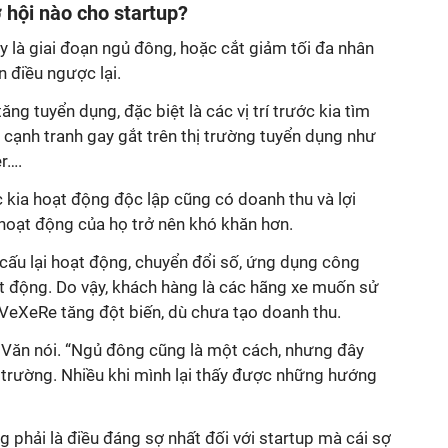
ơ hội nào cho startup?
ây là giai đoạn ngủ đông, hoặc cắt giảm tối đa nhân
n điều ngược lại.
ăng tuyển dụng, đặc biệt là các vị trí trước kia tìm
 cạnh tranh gay gắt trên thị trường tuyển dụng như
r….
 kia hoạt động độc lập cũng có doanh thu và lợi
 hoạt động của họ trở nên khó khăn hơn.
ơ cấu lại hoạt động, chuyển đổi số, ứng dụng công
ạt động. Do vậy, khách hàng là các hãng xe muốn sử
eXeRe tăng đột biến, dù chưa tạo doanh thu.
g Văn nói. “Ngủ đông cũng là một cách, nhưng đây
ị trường. Nhiều khi mình lại thấy được những hướng
g phải là điều đáng sợ nhất đối với startup mà cái sợ