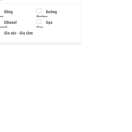
Đồng
Đường
Ethanol
Gạo
Gia súc - Gia cầm
Giấy
Gỗ
Hạt điều
Hồ tiêu - Hạt tiêu
Khí đốt
Kim loại khác
Mắc ca
Muối
Ngũ cốc
Nhựa - Hạt nhựa
Palladium
Phân bón