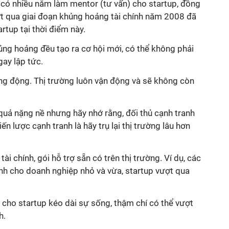
có nhiều năm làm mentor (tư vấn) cho startup, đồng
ợt qua giai đoạn khủng hoảng tài chính năm 2008 đã
rtup tại thời điểm này.
ủng hoảng đều tạo ra cơ hội mới, có thể không phải
gay lập tức.
ăng động. Thị trường luôn vận động và sẽ không còn
u quả nặng nề nhưng hãy nhớ rằng, đối thủ cạnh tranh
ến lược cạnh tranh là hãy trụ lại thị trường lâu hơn
i chính, gói hỗ trợ sẵn có trên thị trường. Ví dụ, các
ành cho doanh nghiệp nhỏ và vừa, startup vượt qua
c cho startup kéo dài sự sống, thậm chí có thể vượt
h.