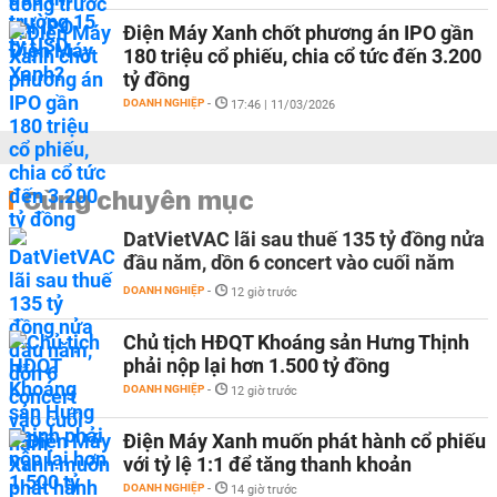
Điện Máy Xanh chốt phương án IPO gần
180 triệu cổ phiếu, chia cổ tức đến 3.200
tỷ đồng
DOANH NGHIỆP
-
17:46 | 11/03/2026
Cùng chuyên mục
DatVietVAC lãi sau thuế 135 tỷ đồng nửa
đầu năm, dồn 6 concert vào cuối năm
DOANH NGHIỆP
-
12 giờ trước
Chủ tịch HĐQT Khoáng sản Hưng Thịnh
phải nộp lại hơn 1.500 tỷ đồng
DOANH NGHIỆP
-
12 giờ trước
Điện Máy Xanh muốn phát hành cổ phiếu
với tỷ lệ 1:1 để tăng thanh khoản
DOANH NGHIỆP
-
14 giờ trước