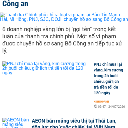
Công an
6 doanh nghiệp vàng lớn bị "gọi tên" trong kết
luận của thanh tra chính phủ. Một số vi phạm
được chuyển hồ sơ sang Bộ Công an tiếp tục xử
lý.
PNJ chỉ mua lại
vàng, kim cương
trong 2h buổi
chiều, giữ lịch
trả tiền tối đa
120 ngày
KINH DOANH
-
09:47 | 24/07/2026
AEON bán mảng siêu thị tại Thái Lan,
dồn lực cho ‘cuộc chiến’ tại Việt Nam