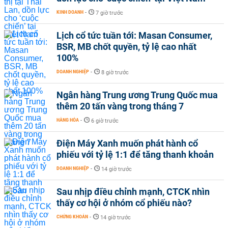
KINH DOANH
-
7 giờ trước
Lịch cổ tức tuần tới: Masan Consumer,
BSR, MB chốt quyền, tỷ lệ cao nhất
100%
DOANH NGHIỆP
-
8 giờ trước
Ngân hàng Trung ương Trung Quốc mua
thêm 20 tấn vàng trong tháng 7
HÀNG HÓA
-
6 giờ trước
Điện Máy Xanh muốn phát hành cổ
phiếu với tỷ lệ 1:1 để tăng thanh khoản
DOANH NGHIỆP
-
14 giờ trước
Sau nhịp điều chỉnh mạnh, CTCK nhìn
thấy cơ hội ở nhóm cổ phiếu nào?
CHỨNG KHOÁN
-
14 giờ trước