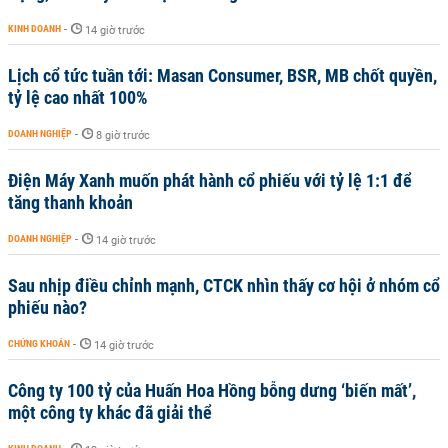
KINH DOANH
-
14 giờ trước
Lịch cổ tức tuần tới: Masan Consumer, BSR, MB chốt quyền,
tỷ lệ cao nhất 100%
DOANH NGHIỆP
-
8 giờ trước
Điện Máy Xanh muốn phát hành cổ phiếu với tỷ lệ 1:1 để
tăng thanh khoản
DOANH NGHIỆP
-
14 giờ trước
Sau nhịp điều chỉnh mạnh, CTCK nhìn thấy cơ hội ở nhóm cổ
phiếu nào?
CHỨNG KHOÁN
-
14 giờ trước
Công ty 100 tỷ của Huấn Hoa Hồng bỗng dưng ‘biến mất’,
một công ty khác đã giải thể