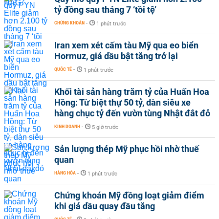
tỷ đồng sau tháng 7 ‘tồi tệ’
CHỨNG KHOÁN
-
1 phút trước
Iran xem xét cấm tàu Mỹ qua eo biển
Hormuz, giá dầu bật tăng trở lại
QUỐC TẾ
-
1 phút trước
Khối tài sản hàng trăm tỷ của Huấn Hoa
Hồng: Từ biệt thự 50 tỷ, dàn siêu xe
hàng chục tỷ đến vườn tùng Nhật đắt đỏ
KINH DOANH
-
5 giờ trước
Sản lượng thép Mỹ phục hồi nhờ thuế
quan
HÀNG HÓA
-
1 phút trước
Chứng khoán Mỹ đồng loạt giảm điểm
khi giá dầu quay đầu tăng