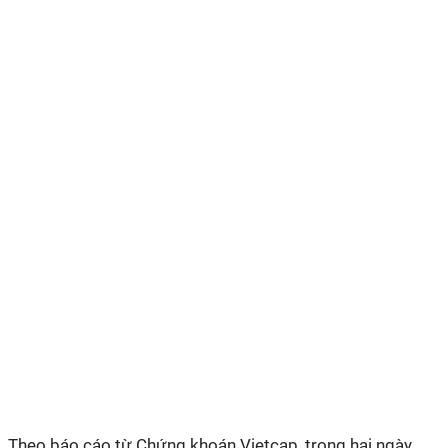
Theo báo cáo từ Chứng khoán Vietcap, trong hai ngày