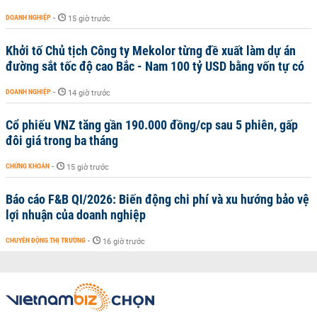
DOANH NGHIỆP
-
15 giờ trước
Khởi tố Chủ tịch Công ty Mekolor từng đề xuất làm dự án
đường sắt tốc độ cao Bắc - Nam 100 tỷ USD bằng vốn tự có
DOANH NGHIỆP
-
14 giờ trước
Cổ phiếu VNZ tăng gần 190.000 đồng/cp sau 5 phiên, gấp
đôi giá trong ba tháng
CHỨNG KHOÁN
-
15 giờ trước
Báo cáo F&B QI/2026: Biến động chi phí và xu hướng bảo vệ
lợi nhuận của doanh nghiệp
CHUYỂN ĐỘNG THỊ TRƯỜNG
-
16 giờ trước