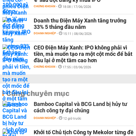
CHỨNG KHOÁN
-
18:08 | 17/06/2026
Doanh thu Điện Máy Xanh tăng trưởng
33% 5 tháng đầu năm
DOANH NGHIỆP
-
15:11 | 08/06/2026
CEO Điện Máy Xanh: IPO không phải vì
tiền, mà muốn tạo ra một cột mốc để bắt
đầu lại ở một tầm cao hơn
CHỨNG KHOÁN
-
17:55 | 03/06/2026
Cùng chuyên mục
Bamboo Capital và BCG Land bị hủy tư
cách công ty đại chúng
DOANH NGHIỆP
-
12 giờ trước
Khởi tố Chủ tịch Công ty Mekolor từng đề