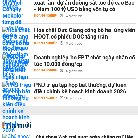
xuất làm dự án đường sắt tốc độ cao Bắc
- Nam 100 tỷ USD bằng vốn tự có
DOANH NGHIỆP
-
14 giờ trước
Hoá chất Đức Giang công bố hai ứng viên
HĐQT, cổ phiếu DGC tăng trần
DOANH NGHIỆP
-
15 giờ trước
Doanh nghiệp 'họ FPT' chốt ngày nhận cổ
tức 10.000 đồng/cp
DOANH NGHIỆP
-
16 giờ trước
PNJ triệu tập họp bất thường, dự kiến
điều chỉnh kế hoạch kinh doanh 2026
DOANH NGHIỆP
-
18 giờ trước
Tin mới
Chủ show 'Anh trai vượt ngàn chông gai' liên