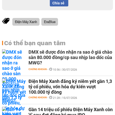
Chia sẻ
Điện Máy Xanh
EraBlue
Có thể bạn quan tâm
DMX sẽ được đón nhận ra sao ở giá chào
sàn 80.000 đồng/cp sau nhịp lao dốc của
MWG?
CHỨNG KHOÁN
-
10:56 | 30/07/2026
Điện Máy Xanh đăng ký niêm yết gần 1,3
tỷ cổ phiếu, vốn hóa dự kiến vượt
100.000 tỷ đồng
CHỨNG KHOÁN
-
21:28 | 15/07/2026
Gần 14 triệu cổ phiếu Điện Máy Xanh còn
'ế' sau đợt đăng ký mua IPO