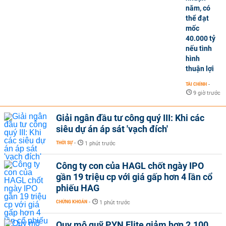
năm, có
thể đạt
mốc
40.000 tỷ
nếu tình
hình
thuận lợi
TÀI CHÍNH
-
9 giờ trước
Giải ngân đầu tư công quý III: Khi các
siêu dự án áp sát 'vạch đích'
THỜI SỰ
-
1 phút trước
Công ty con của HAGL chốt ngày IPO
gần 19 triệu cp với giá gấp hơn 4 lần cổ
phiếu HAG
CHỨNG KHOÁN
-
1 phút trước
Quy mô quỹ PYN Elite giảm hơn 2.100