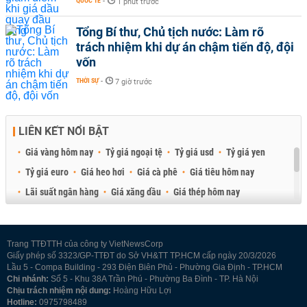
QUỐC TẾ
-
1 phút trước
Tổng Bí thư, Chủ tịch nước: Làm rõ
trách nhiệm khi dự án chậm tiến độ, đội
vốn
THỜI SỰ
-
7 giờ trước
LIÊN KẾT NỔI BẬT
Giá vàng hôm nay
Tỷ giá ngoại tệ
Tỷ giá usd
Tỷ giá yen
Tỷ giá euro
Giá heo hơi
Giá cà phê
Giá tiêu hôm nay
Lãi suất ngân hàng
Giá xăng dầu
Giá thép hôm nay
Giá sầu riêng
Giá thịt heo
Giá gạo
Giá cao su
Best Retail Brokers
Diễn đàn đầu tư Việt Nam 2026
Trang TTĐTTH của công ty VietNewsCorp
Giấy phép số 3323/GP-TTĐT do Sở VH&TT TP.HCM cấp ngày 20/3/2026
Lầu 5 - Compa Building - 293 Điện Biên Phủ - Phường Gia Định - TP.HCM
Chi nhánh:
Số 5 - Khu 38A Trần Phú - Phường Ba Đình - TP. Hà Nội
Chịu trách nhiệm nội dung:
Hoàng Hữu Lợi
Hotline:
0975798489