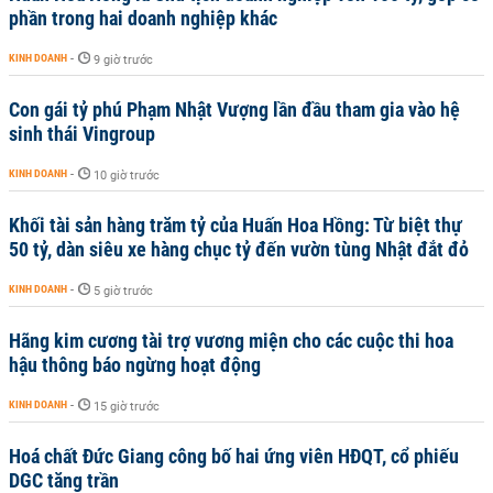
phần trong hai doanh nghiệp khác
KINH DOANH
-
9 giờ trước
Con gái tỷ phú Phạm Nhật Vượng lần đầu tham gia vào hệ
sinh thái Vingroup
KINH DOANH
-
10 giờ trước
Khối tài sản hàng trăm tỷ của Huấn Hoa Hồng: Từ biệt thự
50 tỷ, dàn siêu xe hàng chục tỷ đến vườn tùng Nhật đắt đỏ
KINH DOANH
-
5 giờ trước
Hãng kim cương tài trợ vương miện cho các cuộc thi hoa
hậu thông báo ngừng hoạt động
KINH DOANH
-
15 giờ trước
Hoá chất Đức Giang công bố hai ứng viên HĐQT, cổ phiếu
DGC tăng trần