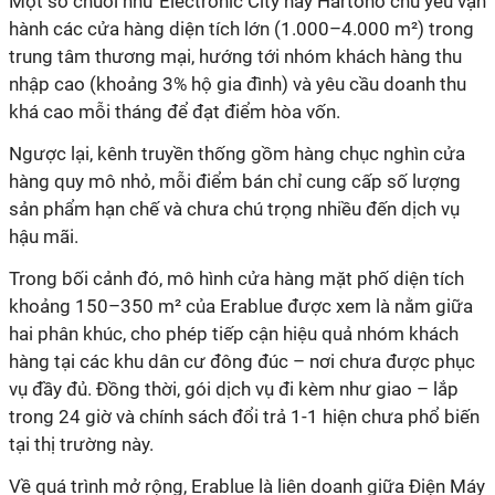
Một số chuỗi như Electronic City hay Hartono chủ yếu vận
hành các cửa hàng diện tích lớn (1.000–4.000 m²) trong
trung tâm thương mại, hướng tới nhóm khách hàng thu
nhập cao (khoảng 3% hộ gia đình) và yêu cầu doanh thu
khá cao mỗi tháng để đạt điểm hòa vốn.
Ngược lại, kênh truyền thống gồm hàng chục nghìn cửa
hàng quy mô nhỏ, mỗi điểm bán chỉ cung cấp số lượng
sản phẩm hạn chế và chưa chú trọng nhiều đến dịch vụ
hậu mãi.
Trong bối cảnh đó, mô hình cửa hàng mặt phố diện tích
khoảng 150–350 m² của Erablue được xem là nằm giữa
hai phân khúc, cho phép tiếp cận hiệu quả nhóm khách
hàng tại các khu dân cư đông đúc – nơi chưa được phục
vụ đầy đủ. Đồng thời, gói dịch vụ đi kèm như giao – lắp
trong 24 giờ và chính sách đổi trả 1-1 hiện chưa phổ biến
tại thị trường này.
Về quá trình mở rộng, Erablue là liên doanh giữa Điện Máy