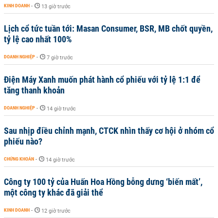
KINH DOANH
-
13 giờ trước
Lịch cổ tức tuần tới: Masan Consumer, BSR, MB chốt quyền,
tỷ lệ cao nhất 100%
DOANH NGHIỆP
-
7 giờ trước
Điện Máy Xanh muốn phát hành cổ phiếu với tỷ lệ 1:1 để
tăng thanh khoản
DOANH NGHIỆP
-
14 giờ trước
Sau nhịp điều chỉnh mạnh, CTCK nhìn thấy cơ hội ở nhóm cổ
phiếu nào?
CHỨNG KHOÁN
-
14 giờ trước
Công ty 100 tỷ của Huấn Hoa Hồng bỗng dưng ‘biến mất’,
một công ty khác đã giải thể
KINH DOANH
-
12 giờ trước