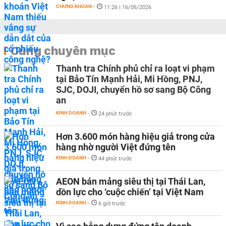
CHỨNG KHOÁN
-
11:26 | 16/06/2026
Cùng chuyên mục
Thanh tra Chính phủ chỉ ra loạt vi phạm
tại Bảo Tín Mạnh Hải, Mi Hồng, PNJ,
SJC, DOJI, chuyển hồ sơ sang Bộ Công
an
KINH DOANH
-
24 phút trước
Hơn 3.600 món hàng hiệu giả trong cửa
hàng nhờ người Việt đứng tên
KINH DOANH
-
44 phút trước
AEON bán mảng siêu thị tại Thái Lan,
dồn lực cho ‘cuộc chiến’ tại Việt Nam
KINH DOANH
-
6 giờ trước