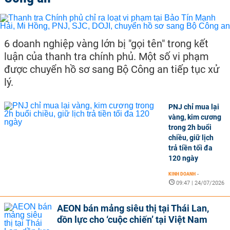
6 doanh nghiệp vàng lớn bị "gọi tên" trong kết
luận của thanh tra chính phủ. Một số vi phạm
được chuyển hồ sơ sang Bộ Công an tiếp tục xử
lý.
PNJ chỉ mua lại
vàng, kim cương
trong 2h buổi
chiều, giữ lịch
trả tiền tối đa
120 ngày
KINH DOANH
-
09:47 | 24/07/2026
AEON bán mảng siêu thị tại Thái Lan,
dồn lực cho ‘cuộc chiến’ tại Việt Nam