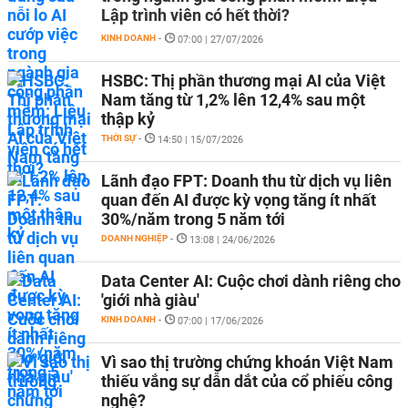
Lập trình viên có hết thời?
KINH DOANH
-
07:00 | 27/07/2026
HSBC: Thị phần thương mại AI của Việt
Nam tăng từ 1,2% lên 12,4% sau một
thập kỷ
THỜI SỰ
-
14:50 | 15/07/2026
Lãnh đạo FPT: Doanh thu từ dịch vụ liên
quan đến AI được kỳ vọng tăng ít nhất
30%/năm trong 5 năm tới
DOANH NGHIỆP
-
13:08 | 24/06/2026
Data Center AI: Cuộc chơi dành riêng cho
'giới nhà giàu'
KINH DOANH
-
07:00 | 17/06/2026
Vì sao thị trường chứng khoán Việt Nam
thiếu vắng sự dẫn dắt của cổ phiếu công
nghệ?