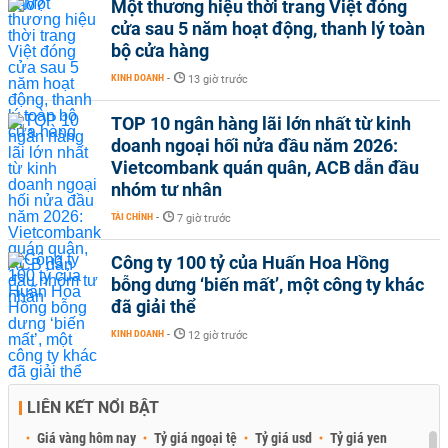
Một thương hiệu thời trang Việt đóng
cửa sau 5 năm hoạt động, thanh lý toàn
bộ cửa hàng
KINH DOANH
-
13 giờ trước
TOP 10 ngân hàng lãi lớn nhất từ kinh
doanh ngoại hối nửa đầu năm 2026:
Vietcombank quán quân, ACB dẫn đầu
nhóm tư nhân
TÀI CHÍNH
-
7 giờ trước
Công ty 100 tỷ của Huấn Hoa Hồng
bỗng dưng ‘biến mất’, một công ty khác
đã giải thể
KINH DOANH
-
12 giờ trước
LIÊN KẾT NỔI BẬT
Giá vàng hôm nay
Tỷ giá ngoại tệ
Tỷ giá usd
Tỷ giá yen