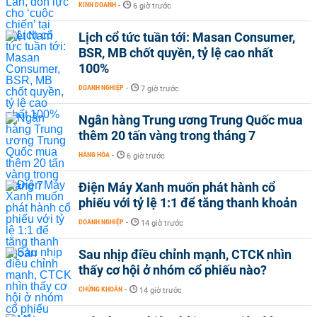
KINH DOANH
-
6 giờ trước
Lịch cổ tức tuần tới: Masan Consumer,
BSR, MB chốt quyền, tỷ lệ cao nhất
100%
DOANH NGHIỆP
-
7 giờ trước
Ngân hàng Trung ương Trung Quốc mua
thêm 20 tấn vàng trong tháng 7
HÀNG HÓA
-
6 giờ trước
Điện Máy Xanh muốn phát hành cổ
phiếu với tỷ lệ 1:1 để tăng thanh khoản
DOANH NGHIỆP
-
14 giờ trước
Sau nhịp điều chỉnh mạnh, CTCK nhìn
thấy cơ hội ở nhóm cổ phiếu nào?
CHỨNG KHOÁN
-
14 giờ trước