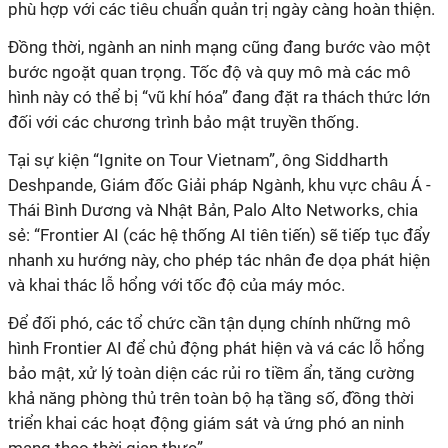
phù hợp với các tiêu chuẩn quản trị ngày càng hoàn thiện.
Đồng thời, ngành an ninh mạng cũng đang bước vào một
bước ngoặt quan trọng. Tốc độ và quy mô mà các mô
hình này có thể bị “vũ khí hóa” đang đặt ra thách thức lớn
đối với các chương trình bảo mật truyền thống.
Tại sự kiện “Ignite on Tour Vietnam”, ông Siddharth
Deshpande, Giám đốc Giải pháp Ngành, khu vực châu Á -
Thái Bình Dương và Nhật Bản, Palo Alto Networks, chia
sẻ: “Frontier AI (các hệ thống AI tiên tiến) sẽ tiếp tục đẩy
nhanh xu hướng này, cho phép tác nhân đe dọa phát hiện
và khai thác lỗ hổng với tốc độ của máy móc.
Để đối phó, các tổ chức cần tận dụng chính những mô
hình Frontier AI để chủ động phát hiện và vá các lỗ hổng
bảo mật, xử lý toàn diện các rủi ro tiềm ẩn, tăng cường
khả năng phòng thủ trên toàn bộ hạ tầng số, đồng thời
triển khai các hoạt động giám sát và ứng phó an ninh
mạng theo thời gian thực”.