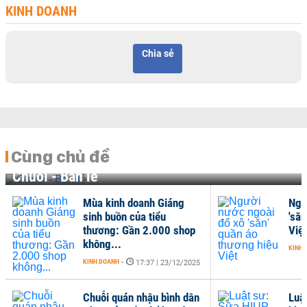
KINH DOANH
Chia sẻ
Cùng chủ đề
Chuỗi - Bán lẻ
Mùa kinh doanh Giáng
Ngư
sinh buồn của tiểu
'săn
thương: Gần 2.000 shop
Việt
không...
KINH 
KINH DOANH
-
17:37 | 23/12/2025
Chuỗi quán nhậu bình dân
Luậ