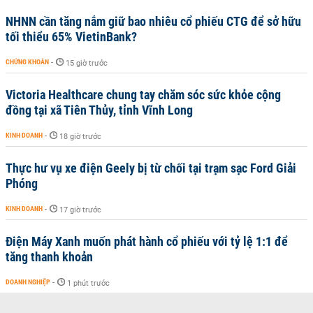
NHNN cần tăng nắm giữ bao nhiêu cổ phiếu CTG để sở hữu
tối thiểu 65% VietinBank?
CHỨNG KHOÁN
-
15 giờ trước
Victoria Healthcare chung tay chăm sóc sức khỏe cộng
đồng tại xã Tiên Thủy, tỉnh Vĩnh Long
KINH DOANH
-
18 giờ trước
Thực hư vụ xe điện Geely bị từ chối tại trạm sạc Ford Giải
Phóng
KINH DOANH
-
17 giờ trước
Điện Máy Xanh muốn phát hành cổ phiếu với tỷ lệ 1:1 để
tăng thanh khoản
DOANH NGHIỆP
-
1 phút trước