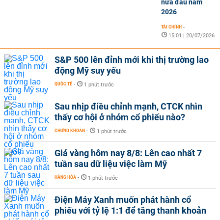
nửa đầu năm
2026
TÀI CHÍNH
-
15:01 | 20/07/2026
S&P 500 lên đỉnh mới khi thị trường lao
động Mỹ suy yếu
QUỐC TẾ
-
1 phút trước
Sau nhịp điều chỉnh mạnh, CTCK nhìn
thấy cơ hội ở nhóm cổ phiếu nào?
CHỨNG KHOÁN
-
1 phút trước
Giá vàng hôm nay 8/8: Lên cao nhất 7
tuần sau dữ liệu việc làm Mỹ
HÀNG HÓA
-
1 phút trước
Điện Máy Xanh muốn phát hành cổ
phiếu với tỷ lệ 1:1 để tăng thanh khoản