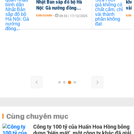
Nhật Bản sắp đổ bộ Hà
khô
Nội: Gà nướng đồng...
vài
KINH DOANH
-
KINH 
08:55 | 17/12/2025
Cùng chuyên mục
Công ty 100 tỷ của Huấn Hoa Hồng bỗng
dưng ‘biến mất’, một công ty khác đã giải