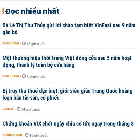
Đọc nhiều nhất
Bà Lê Thị Thu Thủy gửi lời chào tạm biệt VinFast sau 9 năm
gắn bó
KINH DOANH
-
13 giờ trước
Một thương hiệu thời trang Việt đóng cửa sau 5 năm hoạt
động, thanh lý toàn bộ cửa hàng
KINH DOANH
-
1 phút trước
Bị truy thu thuế đặc biệt, giới siêu giàu Trung Quốc hoảng
loạn bán tài sản, cổ phiếu
QUỐC TẾ
-
14 giờ trước
Chứng khoán VIX chốt ngày chia cổ tức ngay trong tháng 8
CHỨNG KHOÁN
-
15 giờ trước