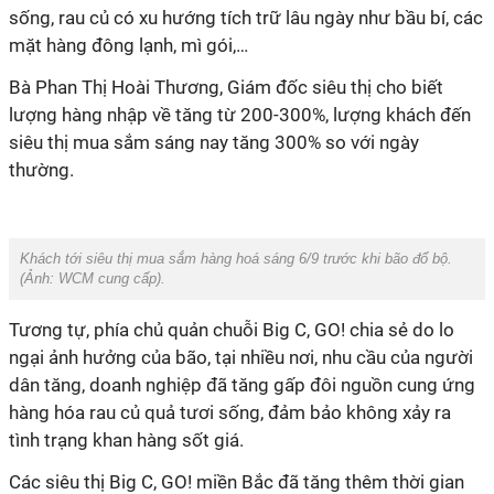
sống, rau củ có xu hướng tích trữ lâu ngày như bầu bí, các
mặt hàng đông lạnh, mì gói,…
Bà Phan Thị Hoài Thương, Giám đốc siêu thị cho biết
lượng hàng nhập về tăng từ 200-300%, lượng khách đến
siêu thị mua sắm sáng nay tăng 300% so với ngày
thường.
Khách tới siêu thị mua sắm hàng hoá sáng 6/9 trước khi bão đổ bộ.
(Ảnh: WCM cung cấp).
Tương tự, phía chủ quản chuỗi Big C, GO! chia sẻ do lo
ngại ảnh hưởng của bão, tại nhiều nơi, nhu cầu của người
dân tăng, doanh nghiệp đã tăng gấp đôi nguồn cung ứng
hàng hóa rau củ quả tươi sống, đảm bảo không xảy ra
tình trạng khan hàng sốt giá.
Các siêu thị Big C, GO! miền Bắc đã tăng thêm thời gian