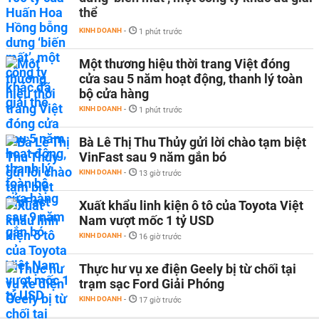
thể
KINH DOANH
-
1 phút trước
Một thương hiệu thời trang Việt đóng
cửa sau 5 năm hoạt động, thanh lý toàn
bộ cửa hàng
KINH DOANH
-
1 phút trước
Bà Lê Thị Thu Thủy gửi lời chào tạm biệt
VinFast sau 9 năm gắn bó
KINH DOANH
-
13 giờ trước
Xuất khẩu linh kiện ô tô của Toyota Việt
Nam vượt mốc 1 tỷ USD
KINH DOANH
-
16 giờ trước
Thực hư vụ xe điện Geely bị từ chối tại
trạm sạc Ford Giải Phóng
KINH DOANH
-
17 giờ trước