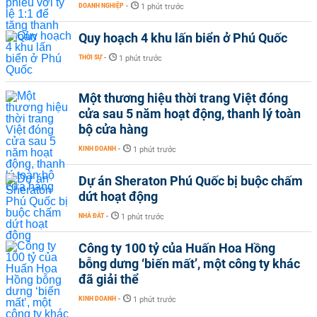
DOANH NGHIỆP
-
1 phút trước
Quy hoạch 4 khu lấn biển ở Phú Quốc
THỜI SỰ
-
1 phút trước
Một thương hiệu thời trang Việt đóng
cửa sau 5 năm hoạt động, thanh lý toàn
bộ cửa hàng
KINH DOANH
-
1 phút trước
Dự án Sheraton Phú Quốc bị buộc chấm
dứt hoạt động
NHÀ ĐẤT
-
1 phút trước
Công ty 100 tỷ của Huấn Hoa Hồng
bỗng dưng ‘biến mất’, một công ty khác
đã giải thể
KINH DOANH
-
1 phút trước