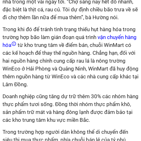
nhà trong một vài ngày tới. “Chợ sáng nay hết đồ nhanh,
đặc biệt là thịt cá, rau củ. Tôi dự định chiều bão trưa về sẽ
đi chợ thêm lần nữa để mua thêm”, bà Hường nói.
Trong khi đó để tránh tình trạng thiếu hụt hàng hóa trong
trường hợp bão làm gián đoạn quá trình
vận chuyển hàng
hóa
từ kho trung tâm về điểm bán, chuỗi WinMart có
các kế hoạch để thay thế nguồn hàng. Chẳng hạn, đối với
hai nguồn hàng chính cung cấp rau lá là nông trường
WinEco ở Hải Phòng và Quảng Ninh, WinMart đã huy động
thêm nguồn hàng từ WinEco và các nhà cung cấp khác tại
Lâm Đồng.
Doanh nghiệp cũng tăng dự trữ thêm 30% các nhóm hàng
thực phẩm tươi sống. Đồng thời nhóm thực phẩm khô,
sản phẩm trữ mát và hàng đông lạnh được đảm bảo tại
các kho trung tâm khu vực miền Bắc.
Trong trường hợp người dân không thể di chuyển đến
siêu thị mua thực phẩm, phía chuỗi bán lẻ của tỷ phú