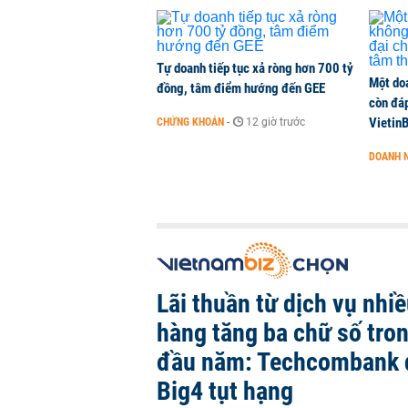
THỜI SỰ
-
1 phút trước
Tự doanh tiếp tục xả ròng hơn 700 tỷ
Một do
đồng, tâm điểm hướng đến GEE
còn đáp
VietinB
CHỨNG KHOÁN
-
12 giờ trước
DOANH 
Lãi thuần từ dịch vụ nhi
hàng tăng ba chữ số tro
đầu năm: Techcombank 
Big4 tụt hạng