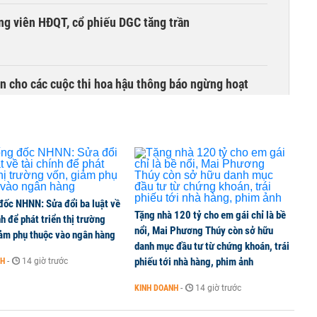
ng viên HĐQT, cổ phiếu DGC tăng trần
n cho các cuộc thi hoa hậu thông báo ngừng hoạt
i đậm khi chuyển hướng buôn xe VinFast
đốc NHNN: Sửa đổi ba luật về
Tặng nhà 120 tỷ cho em gái chỉ là bề
nh để phát triển thị trường
ng 86.100 tỷ đồng làm đường sắt Lào Cai - Hà Nội -
nổi, Mai Phương Thúy còn sở hữu
iảm phụ thuộc vào ngân hàng
danh mục đầu tư từ chứng khoán, trái
phiếu tới nhà hàng, phim ảnh
NH
-
14 giờ trước
KINH DOANH
-
14 giờ trước
 mặt bằng Vành đai 5 - Vùng Thủ đô, thực hiện từ