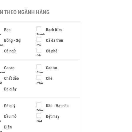
IN THEO NGÀNH HÀNG
Bạc
Bạch Kim
Bông - Sợi
Cá da trơn
Cá ngừ
Cà phê
Cacao
Cao su
Chất dẻo
Chè
Da giày
Đá quý
Dầu - Hạt dầu
Dầu mỏ
Dệt may
Điện