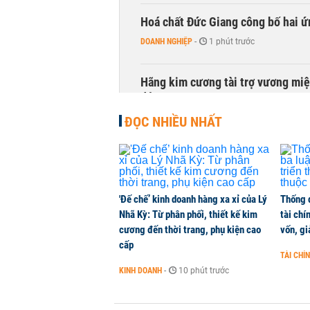
Hoá chất Đức Giang công bố hai ứ
DOANH NGHIỆP
-
1 phút trước
Hãng kim cương tài trợ vương miệ
động
KINH DOANH
-
1 phút trước
ĐỌC NHIỀU NHẤT
Trùm phân phối ô tô hạng sang lã
KINH DOANH
-
1 phút trước
'Đế chế’ kinh doanh hàng xa xỉ của Lý
Thống 
Nhã Kỳ: Từ phân phối, thiết kế kim
tài chí
Chính phủ đề xuất Quốc hội cho tă
cương đến thời trang, phụ kiện cao
vốn, g
Hải Phòng
cấp
THỜI SỰ
-
1 phút trước
TÀI CHÍ
KINH DOANH
-
10 phút trước
Chi hơn 78.000 tỷ đồng giải phóng
năm 2027