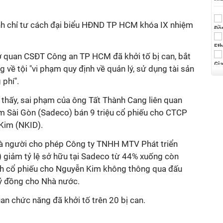
nh chỉ tư cách đại biểu HĐND TP HCM khóa IX nhiệm
 quan CSĐT Công an TP HCM đã khởi tố bị can, bắt
về tội "vi phạm quy định về quản lý, sử dụng tài sản
 phí".
 thấy, sai phạm của ông Tất Thành Cang liên quan
m Sài Gòn (Sadeco) bán 9 triệu cổ phiếu cho CTCP
 Kim (NKID).
là người cho phép Công ty TNHH MTV Phát triển
 giảm tỷ lệ sở hữu tại Sadeco từ 44% xuống còn
nh cổ phiếu cho Nguyễn Kim không thông qua đấu
 tỷ đồng cho Nhà nước.
uan chức năng đã khởi tố trên 20 bị can.