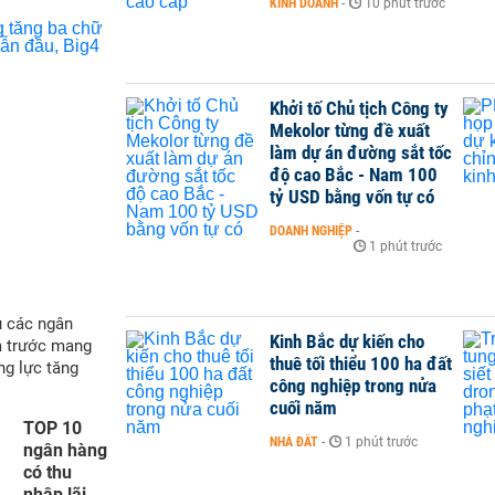
KINH DOANH
-
10 phút trước
Khởi tố Chủ tịch Công ty
Mekolor từng đề xuất
làm dự án đường sắt tốc
độ cao Bắc - Nam 100
tỷ USD bằng vốn tự có
DOANH NGHIỆP
-
1 phút trước
ụ các ngân
Kinh Bắc dự kiến cho
m trước mang
thuê tối thiểu 100 ha đất
ng lực tăng
công nghiệp trong nửa
cuối năm
TOP 10
NHÀ ĐẤT
-
1 phút trước
ngân hàng
có thu
nhập lãi