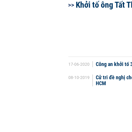
Khởi tố ông Tất 
Công an khởi tố 
17-06-2020
Cử tri đề nghị c
08-10-2019
HCM