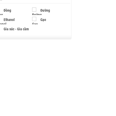
Đồng
Đường
Ethanol
Gạo
Gia súc - Gia cầm
Giấy
Gỗ
Hạt điều
Hồ tiêu - Hạt tiêu
Khí đốt
Kim loại khác
Mắc ca
Muối
Ngũ cốc
Nhựa - Hạt nhựa
Palladium
Phân bón