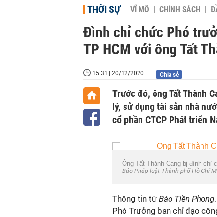
THỜI SỰ
VĨ MÔ
CHÍNH SÁCH
Đ
Đình chỉ chức Phó trưở
TP HCM với ông Tất T
15:31 | 20/12/2020
Chia sẻ
Trước đó, ông Tất Thành Ca
lý, sử dụng tài sản nhà nướ
cổ phần CTCP Phát triển 
Ông Tất Thành Cang bị đình chỉ 
Báo Pháp luật Thành phố Hồ Chí M
Thông tin từ
Báo Tiền Phong
Phó Trưởng ban chỉ đạo công