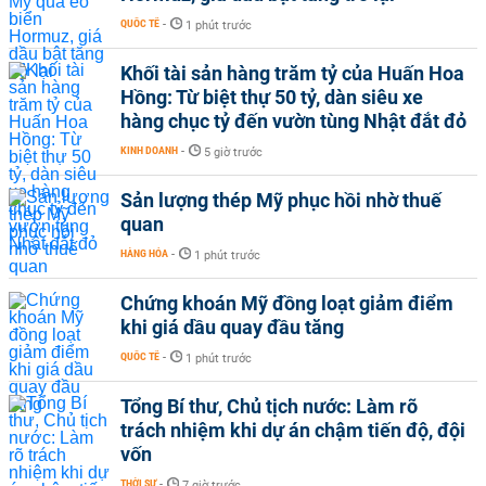
QUỐC TẾ
-
1 phút trước
Khối tài sản hàng trăm tỷ của Huấn Hoa
Hồng: Từ biệt thự 50 tỷ, dàn siêu xe
hàng chục tỷ đến vườn tùng Nhật đắt đỏ
KINH DOANH
-
5 giờ trước
Sản lượng thép Mỹ phục hồi nhờ thuế
quan
HÀNG HÓA
-
1 phút trước
Chứng khoán Mỹ đồng loạt giảm điểm
khi giá dầu quay đầu tăng
QUỐC TẾ
-
1 phút trước
Tổng Bí thư, Chủ tịch nước: Làm rõ
trách nhiệm khi dự án chậm tiến độ, đội
vốn
THỜI SỰ
-
7 giờ trước