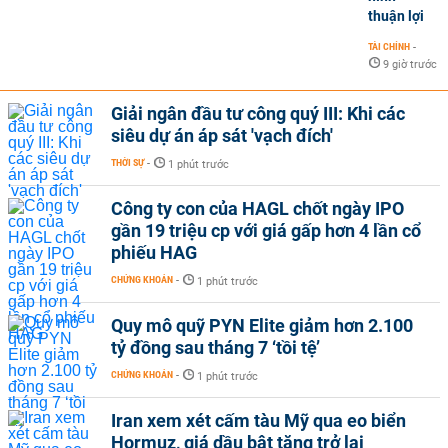
thuận lợi
TÀI CHÍNH
-
9 giờ trước
Giải ngân đầu tư công quý III: Khi các
siêu dự án áp sát 'vạch đích'
THỜI SỰ
-
1 phút trước
Công ty con của HAGL chốt ngày IPO
gần 19 triệu cp với giá gấp hơn 4 lần cổ
phiếu HAG
CHỨNG KHOÁN
-
1 phút trước
Quy mô quỹ PYN Elite giảm hơn 2.100
tỷ đồng sau tháng 7 ‘tồi tệ’
CHỨNG KHOÁN
-
1 phút trước
Iran xem xét cấm tàu Mỹ qua eo biển
Hormuz, giá dầu bật tăng trở lại