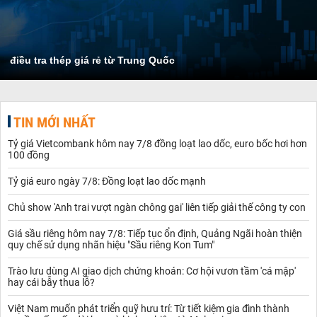
điều tra thép giá rẻ từ Trung Quốc
TIN MỚI NHẤT
Tỷ giá Vietcombank hôm nay 7/8 đồng loạt lao dốc, euro bốc hơi hơn
100 đồng
Tỷ giá euro ngày 7/8: Đồng loạt lao dốc mạnh
Chủ show 'Anh trai vượt ngàn chông gai' liên tiếp giải thế công ty con
Giá sầu riêng hôm nay 7/8: Tiếp tục ổn định, Quảng Ngãi hoàn thiện
quy chế sử dụng nhãn hiệu "Sầu riêng Kon Tum"
Trào lưu dùng AI giao dịch chứng khoán: Cơ hội vươn tầm 'cá mập'
hay cái bẫy thua lỗ?
Việt Nam muốn phát triển quỹ hưu trí: Từ tiết kiệm gia đình thành