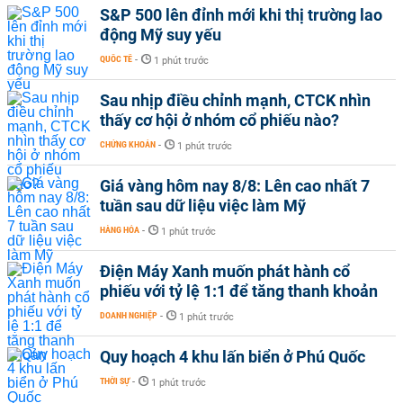
S&P 500 lên đỉnh mới khi thị trường lao
động Mỹ suy yếu
QUỐC TẾ
-
1 phút trước
Sau nhịp điều chỉnh mạnh, CTCK nhìn
thấy cơ hội ở nhóm cổ phiếu nào?
CHỨNG KHOÁN
-
1 phút trước
Giá vàng hôm nay 8/8: Lên cao nhất 7
tuần sau dữ liệu việc làm Mỹ
HÀNG HÓA
-
1 phút trước
Điện Máy Xanh muốn phát hành cổ
phiếu với tỷ lệ 1:1 để tăng thanh khoản
DOANH NGHIỆP
-
1 phút trước
Quy hoạch 4 khu lấn biển ở Phú Quốc
THỜI SỰ
-
1 phút trước