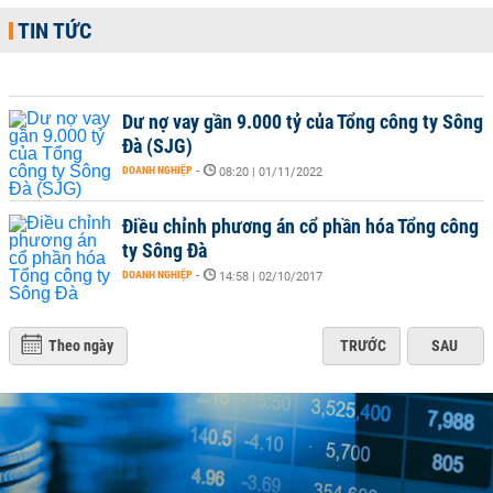
TIN TỨC
Dư nợ vay gần 9.000 tỷ của Tổng công ty Sông
Đà (SJG)
DOANH NGHIỆP
-
08:20 | 01/11/2022
Điều chỉnh phương án cổ phần hóa Tổng công
ty Sông Đà
DOANH NGHIỆP
-
14:58 | 02/10/2017
Theo ngày
TRƯỚC
SAU