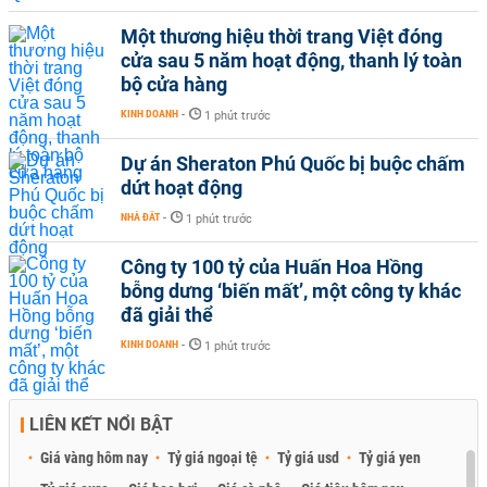
Một thương hiệu thời trang Việt đóng
cửa sau 5 năm hoạt động, thanh lý toàn
bộ cửa hàng
KINH DOANH
-
1 phút trước
Dự án Sheraton Phú Quốc bị buộc chấm
dứt hoạt động
NHÀ ĐẤT
-
1 phút trước
Công ty 100 tỷ của Huấn Hoa Hồng
bỗng dưng ‘biến mất’, một công ty khác
đã giải thể
KINH DOANH
-
1 phút trước
LIÊN KẾT NỔI BẬT
Giá vàng hôm nay
Tỷ giá ngoại tệ
Tỷ giá usd
Tỷ giá yen