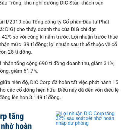
, Bàu Trũng, khu nghỉ dưỡng DIC Star, khách sạn
quí II/2019 của Tổng công ty Cổ phần Đầu tư Phát
ã: DIG) cho thấy, doanh thu của DIG chỉ đạt
ảm 42% so với cùng kì năm trước. Lợi nhuận trước thuế
 nhận mức 39 tỉ đồng; lợi nhuận sau thuế thuộc về cổ
òn 28 tỉ đồng.
i nhận tổng cộng 690 tỉ đồng doanh thu, giảm 31%;
 đồng, giảm 61,7%.
 giữa niên độ, DIC Corp đã hoàn tất việc phát hành 15
cho các cổ đông hiện hữu. Điều này đã đến vốn điều lệ
 đồng lên hơn 3.149 tỉ đồng.
rp tăng
 nhờ hoàn