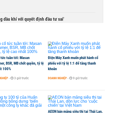
g dầu khí với quyết định đầu tư sai'
 tức tuần tới: Masan
Điện Máy Xanh muốn phát hành cổ
er, BSR, MB chốt quyền, tỷ lệ
phiếu với tỷ lệ 1:1 để tăng thanh
ất 100%
khoản
NGHIỆP
-
3 giờ trước
DOANH NGHIỆP
-
9 giờ trước
AEON bán mảng siêu thị tại Thái Lan,