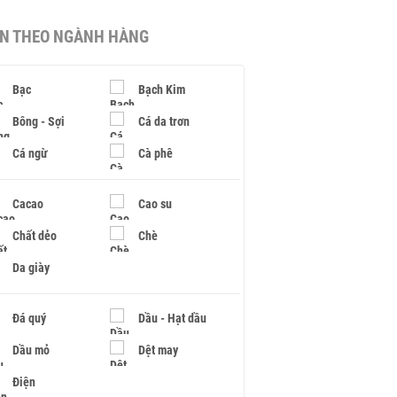
IN THEO NGÀNH HÀNG
Bạc
Bạch Kim
Bông - Sợi
Cá da trơn
Cá ngừ
Cà phê
Cacao
Cao su
Chất dẻo
Chè
Da giày
Đá quý
Dầu - Hạt dầu
Dầu mỏ
Dệt may
Điện