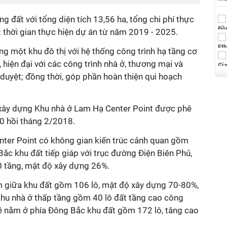
g đất với tổng diện tích 13,56 ha, tổng chi phí thực
; thời gian thực hiện dự án từ năm 2019 - 2025.
ng một khu đô thị với hệ thống công trình hạ tầng cơ
, hiện đại với các công trình nhà ở, thương mại và
duyệt; đồng thời, góp phần hoàn thiện qui hoạch
 xây dựng Khu nhà ở Lam Hạ Center Point được phê
00 hồi tháng 2/2018.
nter Point có không gian kiến trúc cảnh quan gồm
ắc khu đất tiếp giáp với trục đường Điện Biên Phủ,
0 tầng, mật độ xây dựng 26%.
 giữa khu đất gồm 106 lô, mật độ xây dựng 70-80%,
Khu nhà ở thấp tầng gồm 40 lô đất tầng cao công
 kề nằm ở phía Đông Bắc khu đất gồm 172 lô, tâng cao