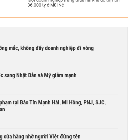
Một doanh nghiệp trúng thầu hai khu đô thị hơn
36.000 tỷ ở Mũi Né
ướng mắc, không đẩy doanh nghiệp đi vòng
ốc sang Nhật Bản và Mỹ giảm mạnh
i phạm tại Bảo Tín Mạnh Hải, Mi Hồng, PNJ, SJC,
 an
g cửa hàng nhờ người Việt đứng tên