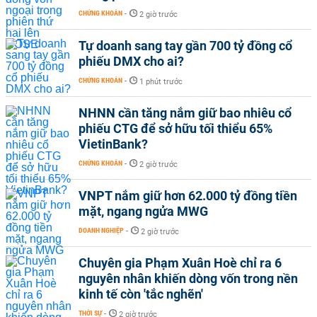
CHỨNG KHOÁN
-
2 giờ trước
Tự doanh sang tay gần 700 tỷ đồng cổ
phiếu DMX cho ai?
CHỨNG KHOÁN
-
1 phút trước
NHNN cần tăng nắm giữ bao nhiêu cổ
phiếu CTG để sở hữu tối thiểu 65%
VietinBank?
CHỨNG KHOÁN
-
2 giờ trước
VNPT nắm giữ hơn 62.000 tỷ đồng tiền
mặt, ngang ngửa MWG
DOANH NGHIỆP
-
2 giờ trước
Chuyên gia Phạm Xuân Hoè chỉ ra 6
nguyên nhân khiến dòng vốn trong nền
kinh tế còn 'tắc nghẽn'
THỜI SỰ
-
2 giờ trước