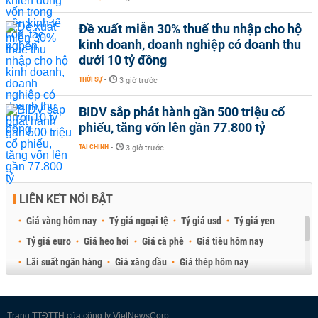
Đề xuất miễn 30% thuế thu nhập cho hộ
kinh doanh, doanh nghiệp có doanh thu
dưới 10 tỷ đồng
THỜI SỰ
-
3 giờ trước
BIDV sắp phát hành gần 500 triệu cổ
phiếu, tăng vốn lên gần 77.800 tỷ
TÀI CHÍNH
-
3 giờ trước
LIÊN KẾT NỔI BẬT
Giá vàng hôm nay
Tỷ giá ngoại tệ
Tỷ giá usd
Tỷ giá yen
Tỷ giá euro
Giá heo hơi
Giá cà phê
Giá tiêu hôm nay
Lãi suất ngân hàng
Giá xăng dầu
Giá thép hôm nay
Giá sầu riêng
Giá thịt heo
Giá gạo
Giá cao su
Best Retail Brokers
Diễn đàn đầu tư Việt Nam 2026
Trang TTĐTTH của công ty VietNewsCorp