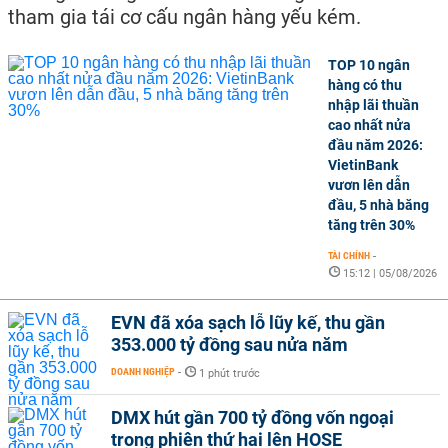
tham gia tái cơ cấu ngân hàng yếu kém.
TOP 10 ngân
hàng có thu
nhập lãi thuần
cao nhất nửa
đầu năm 2026:
VietinBank
vươn lên dẫn
đầu, 5 nhà băng
tăng trên 30%
TÀI CHÍNH
-
15:12 | 05/08/2026
EVN đã xóa sạch lỗ lũy kế, thu gần
353.000 tỷ đồng sau nửa năm
DOANH NGHIỆP
-
1 phút trước
DMX hút gần 700 tỷ đồng vốn ngoại
trong phiên thứ hai lên HOSE