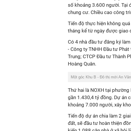
số khoảng 3.600 người. Tại
chung cư. Chiều cao công trì
Tiến độ thực hiện không quá
tháng kể từ ngày được giao đ
Có 4 nhà đầu tư đăng ký làm
- Công ty TNHH Đầu tư Phát t
Trung; CTCP Đầu tư Thành Ph
Hoàng Quân.
Một góc Khu B - Đô thị mới An Vân
Thứ hai là NOXH tại phường P
gần 1.430,4 tỷ đồng. Dự án c
khoảng 7.000 người, xây kho
Tiến độ dự án chia làm 2 gia
đất, sẽ đầu tư hoàn thiện đồ
kiến 1.088 căn nhà ở xã hội l