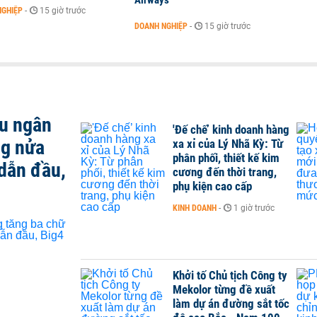
Airways
NGHIỆP
-
15 giờ trước
DOANH NGHIỆP
-
15 giờ trước
ều ngân
'Đế chế’ kinh doanh hàng
ng nửa
xa xỉ của Lý Nhã Kỳ: Từ
phân phối, thiết kế kim
dẫn đầu,
cương đến thời trang,
phụ kiện cao cấp
KINH DOANH
-
1 giờ trước
Khởi tố Chủ tịch Công ty
Mekolor từng đề xuất
làm dự án đường sắt tốc