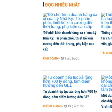
KINH DOANH
-
1 phút trước
ĐỌC NHIỀU NHẤT
'Đế chế’ kinh doanh hàng xa xỉ của Lý
Thống 
Nhã Kỳ: Từ phân phối, thiết kế kim
tài chí
cương đến thời trang, phụ kiện cao
vốn, g
cấp
TÀI CHÍ
KINH DOANH
-
1 giờ trước
Tự doanh tiếp tục xả ròng hơn 700 tỷ
Một do
đồng, tâm điểm hướng đến GEE
còn đáp
VietinB
CHỨNG KHOÁN
-
13 giờ trước