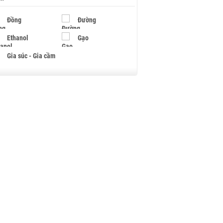
Đồng
Đường
Ethanol
Gạo
Gia súc - Gia cầm
Giấy
Gỗ
Hạt điều
Hồ tiêu - Hạt tiêu
Khí đốt
Kim loại khác
Mắc ca
Muối
Ngũ cốc
Nhựa - Hạt nhựa
Palladium
Phân bón