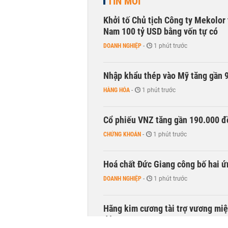
TIN MỚI
Khởi tố Chủ tịch Công ty Mekolor 
Nam 100 tỷ USD bằng vốn tự có
DOANH NGHIỆP
-
1 phút trước
Nhập khẩu thép vào Mỹ tăng gần 
HÀNG HÓA
-
1 phút trước
Cổ phiếu VNZ tăng gần 190.000 đồ
CHỨNG KHOÁN
-
1 phút trước
Hoá chất Đức Giang công bố hai ứ
DOANH NGHIỆP
-
1 phút trước
Hãng kim cương tài trợ vương miệ
động