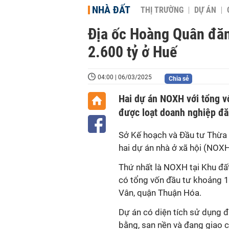
NHÀ ĐẤT
THỊ TRƯỜNG
DỰ ÁN
Địa ốc Hoàng Quân đăn
2.600 tỷ ở Huế
04:00 | 06/03/2025
Chia sẻ
Hai dự án NOXH với tổng v
được loạt doanh nghiệp đă
Sở Kế hoạch và Đầu tư Thừa 
hai dự án nhà ở xã hội (NOXH
Thứ nhất là
NOXH tại Khu đất
có tổng vốn đầu tư khoảng 1
Vân, quận Thuận Hóa.
Dự án có diện tích sử dụng đ
bằng, san nền và đang giao c