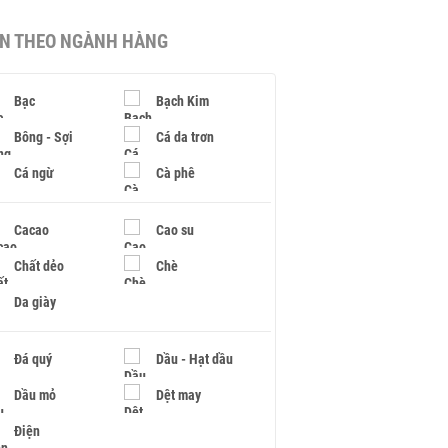
IN THEO NGÀNH HÀNG
Bạc
Bạch Kim
Bông - Sợi
Cá da trơn
Cá ngừ
Cà phê
Cacao
Cao su
Chất dẻo
Chè
Da giày
Đá quý
Dầu - Hạt dầu
Dầu mỏ
Dệt may
Điện