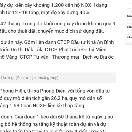
 đây dự kiến xây khoảng 1.200 căn hộ NOXH dạng
nh từ 12 - 18 tầng, mật độ xây dựng 40%.
 42 tháng. Trong đó khởi công xây dựng không quá 9
ất, cho thuê đất, chuyển mục đích sử dụng đất.
 dự án này. Gồm liên danh CTCP Đầu tư Nhà An Bình
riển Đô thị Đắk Lắk; CTCP Phát triển Đô thị Miền
ố Vàng; CTCP Tư vấn - Thương mại - Dịch vụ Địa ốc
 Dương. (Ảnh tư liệu:
Hoàng Huy
).
hong Hiền, thị xã Phong Điền, với tổng vốn đầu tư
ó quy mô diện tích gần 26,2 ha, quy mô dân số
ảng 1.680 căn NOXH liền kề thấp tầng.
i đoạn. Giai đoạn 1 kéo dài 60 tháng kể từ ngày giao
ng bộ hệ thống hạ tầng kỹ thuật toàn dự án và dự
iền kề thấp tần tại vị trí lô đất OXH 1 đến OXH 30.