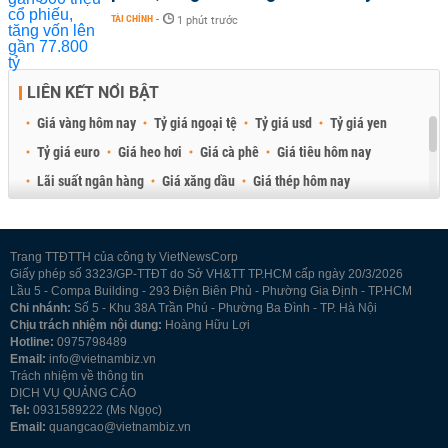
TÀI CHÍNH
-
1 phút trước
LIÊN KẾT NỔI BẬT
Giá vàng hôm nay
Tỷ giá ngoại tệ
Tỷ giá usd
Tỷ giá yen
Tỷ giá euro
Giá heo hơi
Giá cà phê
Giá tiêu hôm nay
Lãi suất ngân hàng
Giá xăng dầu
Giá thép hôm nay
Giá sầu riêng
Giá thịt heo
Giá gạo
Giá cao su
Best Retail Brokers
Diễn đàn đầu tư Việt Nam 2026
Trang TTĐTTH của công ty VietNewsCorp
Giấy phép số 3323/GP-TTĐT do Sở VH&TT TP.HCM cấp ngày 20/3/2026
Lầu 5 - Compa Building - 293 Điện Biên Phủ - Phường Gia Định - TP.HCM
Chi nhánh:
Số 5 - Khu 38A Trần Phú - Phường Ba Đình - TP. Hà Nội
Chịu trách nhiệm nội dung:
Hoàng Hữu Lợi
Hotline:
0975798489
Email:
info@vietnambiz.vn
Trách nhiệm về thông tin
DỊCH VỤ QUẢNG CÁO
Tel:
0931589222 (Ms Ngọc)
Email:
quangcao@vietnambiz.vn