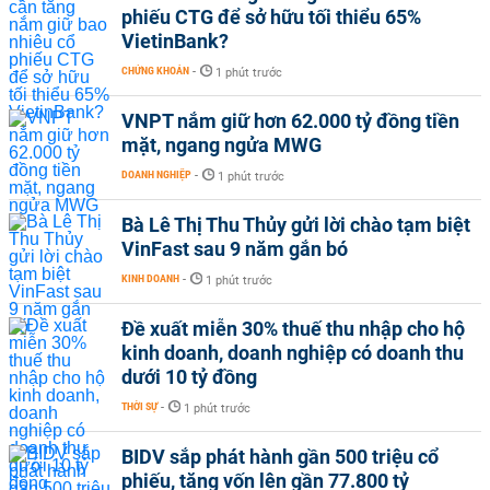
phiếu CTG để sở hữu tối thiểu 65%
VietinBank?
CHỨNG KHOÁN
-
1 phút trước
VNPT nắm giữ hơn 62.000 tỷ đồng tiền
mặt, ngang ngửa MWG
DOANH NGHIỆP
-
1 phút trước
Bà Lê Thị Thu Thủy gửi lời chào tạm biệt
VinFast sau 9 năm gắn bó
KINH DOANH
-
1 phút trước
Đề xuất miễn 30% thuế thu nhập cho hộ
kinh doanh, doanh nghiệp có doanh thu
dưới 10 tỷ đồng
THỜI SỰ
-
1 phút trước
BIDV sắp phát hành gần 500 triệu cổ
phiếu, tăng vốn lên gần 77.800 tỷ