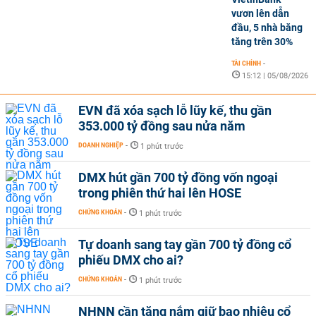
vươn lên dẫn
đầu, 5 nhà băng
tăng trên 30%
TÀI CHÍNH
-
15:12 | 05/08/2026
EVN đã xóa sạch lỗ lũy kế, thu gần
353.000 tỷ đồng sau nửa năm
DOANH NGHIỆP
-
1 phút trước
DMX hút gần 700 tỷ đồng vốn ngoại
trong phiên thứ hai lên HOSE
CHỨNG KHOÁN
-
1 phút trước
Tự doanh sang tay gần 700 tỷ đồng cổ
phiếu DMX cho ai?
CHỨNG KHOÁN
-
1 phút trước
NHNN cần tăng nắm giữ bao nhiêu cổ