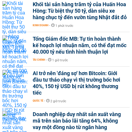
Khối tài sản hàng trăm tỷ của Huấn Hoa
Hồng: Từ biệt thự 50 tỷ, dàn siêu xe
hàng chục tỷ đến vườn tùng Nhật đắt đỏ
KINH DOANH
-
1 phút trước
Tổng Giám đốc MB: Tự tin hoàn thành
kế hoạch lợi nhuận năm, có thể đạt mốc
40.000 tỷ nếu tình hình thuận lợi
TÀI CHÍNH
-
1 giờ trước
AI trở nên 'đáng sợ' hơn Bitcoin: Giới
đầu tư tháo chạy vì thị trường bốc hơi
40%, 150 tỷ USD bị rút không thương
tiếc
QUỐC TẾ
-
2 giờ trước
Doanh nghiệp duy nhất sản xuất vàng
mã trên sàn báo lãi tăng 64%, không
vay một đồng nào từ ngân hàng