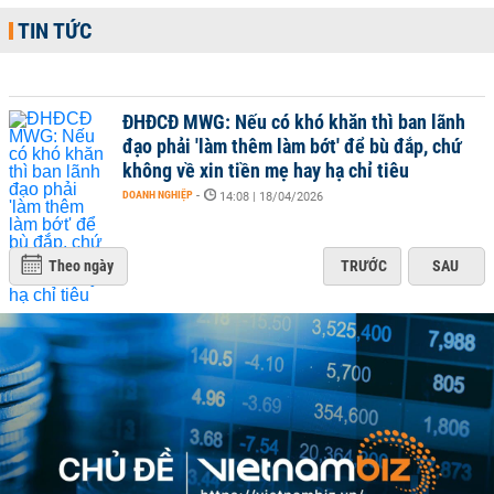
TIN TỨC
ĐHĐCĐ MWG: Nếu có khó khăn thì ban lãnh
đạo phải 'làm thêm làm bớt' để bù đắp, chứ
không về xin tiền mẹ hay hạ chỉ tiêu
DOANH NGHIỆP
-
14:08 | 18/04/2026
Theo ngày
TRƯỚC
SAU