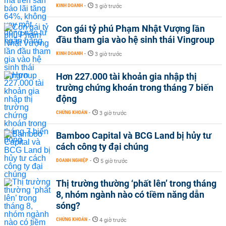
KINH DOANH
-
3 giờ trước
Con gái tỷ phú Phạm Nhật Vượng lần
đầu tham gia vào hệ sinh thái Vingroup
KINH DOANH
-
3 giờ trước
Hơn 227.000 tài khoản gia nhập thị
trường chứng khoán trong tháng 7 biến
động
CHỨNG KHOÁN
-
3 giờ trước
Bamboo Capital và BCG Land bị hủy tư
cách công ty đại chúng
DOANH NGHIỆP
-
5 giờ trước
Thị trường thường ‘phất lên’ trong tháng
8, nhóm ngành nào có tiềm năng dẫn
sóng?
CHỨNG KHOÁN
-
4 giờ trước