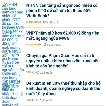
NHNN cần tăng nắm giữ bao nhiêu cổ
phiếu CTG để sở hữu tối thiểu 65%
VietinBank?
CHỨNG KHOÁN
-
2 giờ trước
VNPT nắm giữ hơn 62.000 tỷ đồng tiền
mặt, ngang ngửa MWG
DOANH NGHIỆP
-
2 giờ trước
Chuyên gia Phạm Xuân Hoè chỉ ra 6
nguyên nhân khiến dòng vốn trong nền
kinh tế còn 'tắc nghẽn'
THỜI SỰ
-
2 giờ trước
Đề xuất miễn 30% thuế thu nhập cho hộ
kinh doanh, doanh nghiệp có doanh thu
dưới 10 tỷ đồng
THỜI SỰ
-
3 giờ trước