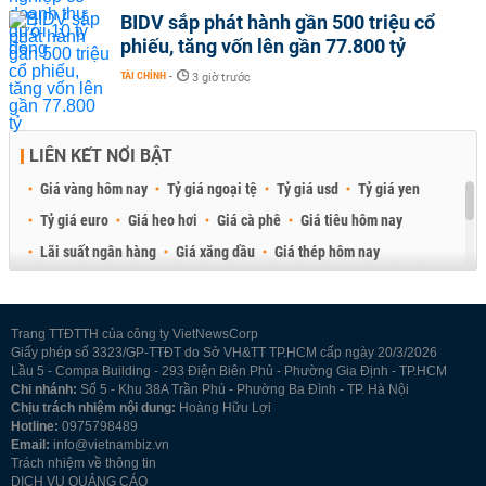
BIDV sắp phát hành gần 500 triệu cổ
phiếu, tăng vốn lên gần 77.800 tỷ
TÀI CHÍNH
-
3 giờ trước
LIÊN KẾT NỔI BẬT
Giá vàng hôm nay
Tỷ giá ngoại tệ
Tỷ giá usd
Tỷ giá yen
Tỷ giá euro
Giá heo hơi
Giá cà phê
Giá tiêu hôm nay
Lãi suất ngân hàng
Giá xăng dầu
Giá thép hôm nay
Giá sầu riêng
Giá thịt heo
Giá gạo
Giá cao su
Best Retail Brokers
Diễn đàn đầu tư Việt Nam 2026
Trang TTĐTTH của công ty VietNewsCorp
Giấy phép số 3323/GP-TTĐT do Sở VH&TT TP.HCM cấp ngày 20/3/2026
Lầu 5 - Compa Building - 293 Điện Biên Phủ - Phường Gia Định - TP.HCM
Chi nhánh:
Số 5 - Khu 38A Trần Phú - Phường Ba Đình - TP. Hà Nội
Chịu trách nhiệm nội dung:
Hoàng Hữu Lợi
Hotline:
0975798489
Email:
info@vietnambiz.vn
Trách nhiệm về thông tin
DỊCH VỤ QUẢNG CÁO