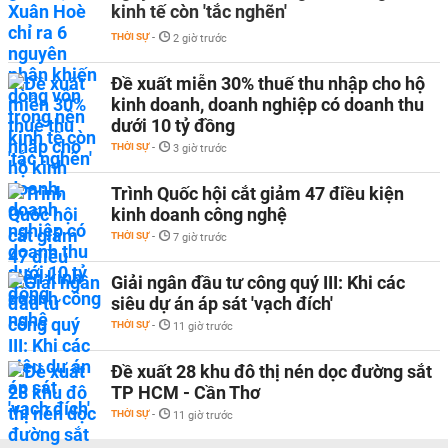
kinh tế còn 'tắc nghẽn'
THỜI SỰ
-
2 giờ trước
Đề xuất miễn 30% thuế thu nhập cho hộ
kinh doanh, doanh nghiệp có doanh thu
dưới 10 tỷ đồng
THỜI SỰ
-
3 giờ trước
Trình Quốc hội cắt giảm 47 điều kiện
kinh doanh công nghệ
THỜI SỰ
-
7 giờ trước
Giải ngân đầu tư công quý III: Khi các
siêu dự án áp sát 'vạch đích'
THỜI SỰ
-
11 giờ trước
Đề xuất 28 khu đô thị nén dọc đường sắt
TP HCM - Cần Thơ
THỜI SỰ
-
11 giờ trước