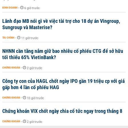
KINH DOANH
-
6 giờ trước
Lãnh đạo MB nói gì về việc tài trợ cho 18 dự án Vingroup,
Sungroup và Masterise?
TÀI CHÍNH
-
11 giờ trước
NHNN cần tăng nắm giữ bao nhiêu cổ phiếu CTG để sở hữu
tối thiểu 65% VietinBank?
CHỨNG KHOÁN
-
2 giờ trước
Công ty con của HAGL chốt ngày IPO gần 19 triệu cp với giá
gấp hơn 4 lần cổ phiếu HAG
CHỨNG KHOÁN
-
10 giờ trước
Chứng khoán VIX chốt ngày chia cổ tức ngay trong tháng 8
CHỨNG KHOÁN
-
2 giờ trước