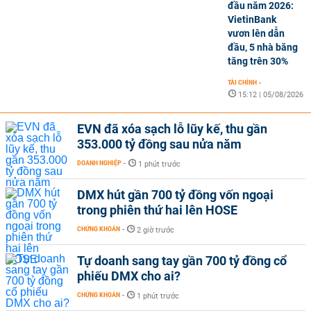
đầu năm 2026:
VietinBank
vươn lên dẫn
đầu, 5 nhà băng
tăng trên 30%
TÀI CHÍNH
-
15:12 | 05/08/2026
EVN đã xóa sạch lỗ lũy kế, thu gần
353.000 tỷ đồng sau nửa năm
DOANH NGHIỆP
-
1 phút trước
DMX hút gần 700 tỷ đồng vốn ngoại
trong phiên thứ hai lên HOSE
CHỨNG KHOÁN
-
2 giờ trước
Tự doanh sang tay gần 700 tỷ đồng cổ
phiếu DMX cho ai?
CHỨNG KHOÁN
-
1 phút trước