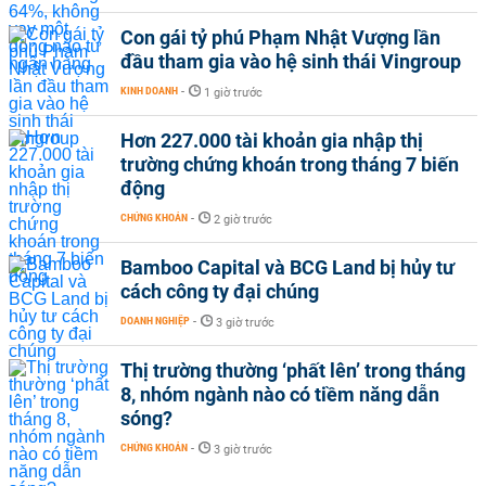
Con gái tỷ phú Phạm Nhật Vượng lần
đầu tham gia vào hệ sinh thái Vingroup
KINH DOANH
-
1 giờ trước
Hơn 227.000 tài khoản gia nhập thị
trường chứng khoán trong tháng 7 biến
động
CHỨNG KHOÁN
-
2 giờ trước
Bamboo Capital và BCG Land bị hủy tư
cách công ty đại chúng
DOANH NGHIỆP
-
3 giờ trước
Thị trường thường ‘phất lên’ trong tháng
8, nhóm ngành nào có tiềm năng dẫn
sóng?
CHỨNG KHOÁN
-
3 giờ trước