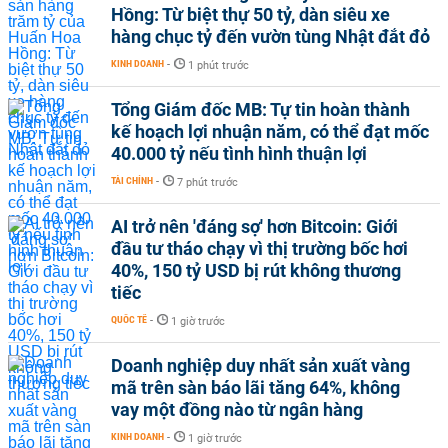
Hồng: Từ biệt thự 50 tỷ, dàn siêu xe
hàng chục tỷ đến vườn tùng Nhật đắt đỏ
KINH DOANH
-
1 phút trước
Tổng Giám đốc MB: Tự tin hoàn thành
kế hoạch lợi nhuận năm, có thể đạt mốc
40.000 tỷ nếu tình hình thuận lợi
TÀI CHÍNH
-
7 phút trước
AI trở nên 'đáng sợ' hơn Bitcoin: Giới
đầu tư tháo chạy vì thị trường bốc hơi
40%, 150 tỷ USD bị rút không thương
tiếc
QUỐC TẾ
-
1 giờ trước
Doanh nghiệp duy nhất sản xuất vàng
mã trên sàn báo lãi tăng 64%, không
vay một đồng nào từ ngân hàng
KINH DOANH
-
1 giờ trước