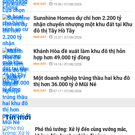
NHÀ ĐẤT
-
19:36 | 07/08/2026
Sunshine Homes dự chi hơn 2.200 tỷ
nhận chuyển nhượng một khu đất tại Khu
đô thị Tây Hồ Tây
NHÀ ĐẤT
-
15:37 | 07/08/2026
Khánh Hòa đề xuất làm khu đô thị hỗn
hợp hơn 49.000 tỷ đồng
NHÀ ĐẤT
-
14:16 | 07/08/2026
Một doanh nghiệp trúng thầu hai khu đô
thị hơn 36.000 tỷ ở Mũi Né
NHÀ ĐẤT
-
07:17 | 07/08/2026
Tin mới
Phó thủ tướng: Xử lý đến cùng vướng mắc,