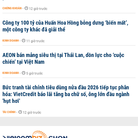
CHỨNG KHOÁN
-
12 giờ trước
Công ty 100 tỷ của Huấn Hoa Hồng bỗng dưng ‘biến mất’,
một công ty khác đã giải thể
KINH DOANH
-
11 giờ trước
AEON bán mảng siêu thị tại Thái Lan, dồn lực cho ‘cuộc
chiến’ tại Việt Nam
KINH DOANH
-
5 giờ trước
Bức tranh tài chính tiêu dùng nửa đầu 2026 tiếp tục phân
hóa: VietCredit báo lãi tăng ba chữ số, ông lớn đầu ngành
'hụt hơi'
TÀI CHÍNH
-
12 giờ trước