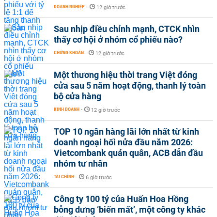
DOANH NGHIỆP
-
12 giờ trước
Sau nhịp điều chỉnh mạnh, CTCK nhìn
thấy cơ hội ở nhóm cổ phiếu nào?
CHỨNG KHOÁN
-
12 giờ trước
Một thương hiệu thời trang Việt đóng
cửa sau 5 năm hoạt động, thanh lý toàn
bộ cửa hàng
KINH DOANH
-
12 giờ trước
TOP 10 ngân hàng lãi lớn nhất từ kinh
doanh ngoại hối nửa đầu năm 2026:
Vietcombank quán quân, ACB dẫn đầu
nhóm tư nhân
TÀI CHÍNH
-
6 giờ trước
Công ty 100 tỷ của Huấn Hoa Hồng
bỗng dưng ‘biến mất’, một công ty khác