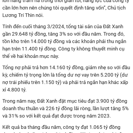
lớn hàng trăm ha trong thời gian tới, năng lực của công ty
cần lớn hơn nên chúng tôi quyết định tăng vốn”, Chủ tịch
Lương Trí Thìn nói.
Tính đến cuối tháng 3/2024, tổng tài sản của Đất Xanh
gần 29.648 tỷ đồng, tăng 3% so với đầu năm. Trong đó,
tồn kho trên 14.000 tỷ đồng và các khoản phải thu ngắn
hạn trên 11.400 tỷ đồng. Công ty không thuyết minh cụ
thể về hai khoản mục này.
Tổng nợ phải trả hơn 14.160 tỷ đồng, giảm nhẹ so với đầu
kỳ, chiếm tỷ trọng lớn là tổng dư nợ vay trên 5.200 tỷ (dư
nợ trái phiếu trên 1.150 tỷ) và phải trả ngắn hạn khác xấp
xỉ 4.800 tỷ.
Trong năm nay, Đất Xanh đặt mục tiêu đạt 3.900 tỷ đồng
doanh thu thuần và 226 tỷ đồng lãi ròng, lần lượt tăng 5%
và 31% so với kết quả đạt được trong năm 2023.
Kết quả ba tháng đầu năm, công ty đạt 1.065 tỷ đồng