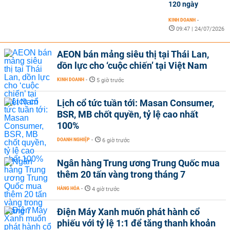
120 ngày
KINH DOANH
-
09:47 | 24/07/2026
AEON bán mảng siêu thị tại Thái Lan,
dồn lực cho ‘cuộc chiến’ tại Việt Nam
KINH DOANH
-
5 giờ trước
Lịch cổ tức tuần tới: Masan Consumer,
BSR, MB chốt quyền, tỷ lệ cao nhất
100%
DOANH NGHIỆP
-
6 giờ trước
Ngân hàng Trung ương Trung Quốc mua
thêm 20 tấn vàng trong tháng 7
HÀNG HÓA
-
4 giờ trước
Điện Máy Xanh muốn phát hành cổ
phiếu với tỷ lệ 1:1 để tăng thanh khoản