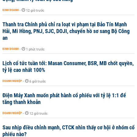
KINH DOANH
-
12 giờ trước
Thanh tra Chính phủ chỉ ra loạt vi phạm tại Bảo Tín Mạnh
Hải, Mi Hồng, PNJ, SJC, DOJI, chuyển hồ sơ sang Bộ Công
an
KINH DOANH
-
1 phút trước
Lịch cổ tức tuần tới: Masan Consumer, BSR, MB chốt quyền,
tỷ lệ cao nhất 100%
DOANH NGHIỆP
-
6 giờ trước
Điện Máy Xanh muốn phát hành cổ phiếu với tỷ lệ 1:1 để
tăng thanh khoản
DOANH NGHIỆP
-
12 giờ trước
Sau nhịp điều chỉnh mạnh, CTCK nhìn thấy cơ hội ở nhóm cổ
phiếu nào?