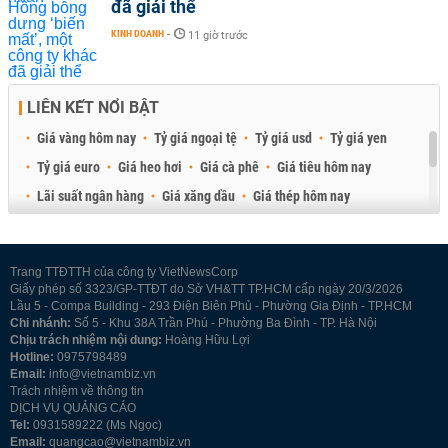
đã giải thể
KINH DOANH
-
11 giờ trước
LIÊN KẾT NỔI BẬT
Giá vàng hôm nay
Tỷ giá ngoại tệ
Tỷ giá usd
Tỷ giá yen
Tỷ giá euro
Giá heo hơi
Giá cà phê
Giá tiêu hôm nay
Lãi suất ngân hàng
Giá xăng dầu
Giá thép hôm nay
Giá sầu riêng
Giá thịt heo
Giá gạo
Giá cao su
Best Retail Brokers
Diễn đàn đầu tư Việt Nam 2026
Trang TTĐTTH của công ty VietNewsCorp
Giấy phép số 3323/GP-TTĐT do Sở VH&TT TP.HCM cấp ngày 20/3/2026
Lầu 5 - Compa Building - 293 Điện Biên Phủ - Phường Gia Định - TP.HCM
Chi nhánh:
Số 5 - Khu 38A Trần Phú - Phường Ba Đình - TP. Hà Nội
Chịu trách nhiệm nội dung:
Hoàng Hữu Lợi
Hotline:
0975798489
Email:
info@vietnambiz.vn
Trách nhiệm về thông tin
DỊCH VỤ QUẢNG CÁO
Tel:
0931589222 (Ms Ngọc)
Email:
quangcao@vietnambiz.vn