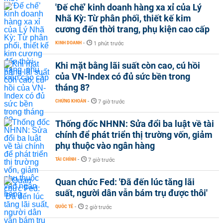
'Đế chế’ kinh doanh hàng xa xỉ của Lý
Nhã Kỳ: Từ phân phối, thiết kế kim
cương đến thời trang, phụ kiện cao cấp
KINH DOANH
-
1 phút trước
Khi mặt bằng lãi suất còn cao, cú hồi
của VN-Index có đủ sức bền trong
tháng 8?
CHỨNG KHOÁN
-
7 giờ trước
Thống đốc NHNN: Sửa đổi ba luật về tài
chính để phát triển thị trường vốn, giảm
phụ thuộc vào ngân hàng
TÀI CHÍNH
-
7 giờ trước
Quan chức Fed: 'Đã đến lúc tăng lãi
suất, người dân vẫn bám trụ được thôi'
QUỐC TẾ
-
2 giờ trước