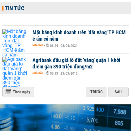
TIN TỨC
Mặt bằng kinh doanh trên 'đất vàng' TP HCM
ế ẩm cả năm
NHÀ ĐẤT
-
06:24 | 08/04/2021
Agribank đấu giá lô đất 'vàng' quận 1 khởi
điểm gần 890 triệu đồng/m2
NHÀ ĐẤT
-
08:13 | 23/03/2018
Theo ngày
TRƯỚC
SAU