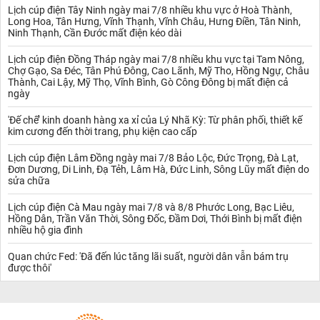
Lịch cúp điện Tây Ninh ngày mai 7/8 nhiều khu vực ở Hoà Thành,
Long Hoa, Tân Hưng, Vĩnh Thạnh, Vĩnh Châu, Hưng Điền, Tân Ninh,
Ninh Thạnh, Cần Đước mất điện kéo dài
Lịch cúp điện Đồng Tháp ngày mai 7/8 nhiều khu vực tại Tam Nông,
Chợ Gạo, Sa Đéc, Tân Phú Đông, Cao Lãnh, Mỹ Tho, Hồng Ngự, Châu
Thành, Cai Lậy, Mỹ Thọ, Vĩnh Bình, Gò Công Đông bị mất điện cả
ngày
'Đế chế’ kinh doanh hàng xa xỉ của Lý Nhã Kỳ: Từ phân phối, thiết kế
kim cương đến thời trang, phụ kiện cao cấp
Lịch cúp điện Lâm Đồng ngày mai 7/8 Bảo Lộc, Đức Trọng, Đà Lạt,
Đơn Dương, Di Linh, Đạ Tẻh, Lâm Hà, Đức Linh, Sông Lũy mất điện do
sửa chữa
Lịch cúp điện Cà Mau ngày mai 7/8 và 8/8 Phước Long, Bạc Liêu,
Hồng Dân, Trần Văn Thời, Sông Đốc, Đầm Dơi, Thới Bình bị mất điện
nhiều hộ gia đình
Quan chức Fed: 'Đã đến lúc tăng lãi suất, người dân vẫn bám trụ
được thôi'