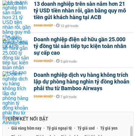
13 doanh nghiệp trên sàn nắm hơn 21
tỷ USD tiền nhàn rỗi, gần bằng quy mô
tiền gửi khách hàng tại ACB
DOANH NGHIỆP
-
12 giờ trước
Doanh nghiệp điện sở hữu gần 25.000
tỷ đồng tài sản tiếp tục kiện toàn nhân
sự cấp cao
DOANH NGHIỆP
-
3 giờ trước
Doanh nghiệp dịch vụ hàng không trích
lập dự phòng hàng nghìn tỷ đồng khoản
phải thu từ Bamboo Airways
DOANH NGHIỆP
-
7 giờ trước
LIÊN KẾT NỔI BẬT
Giá vàng hôm nay
Tỷ giá ngoại tệ
Tỷ giá usd
Tỷ giá yen