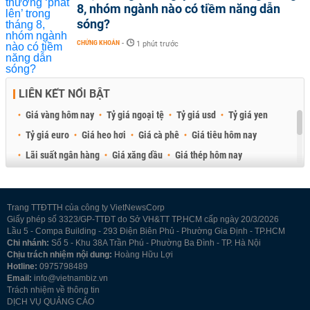
8, nhóm ngành nào có tiềm năng dẫn
sóng?
CHỨNG KHOÁN
-
1 phút trước
LIÊN KẾT NỔI BẬT
Giá vàng hôm nay
Tỷ giá ngoại tệ
Tỷ giá usd
Tỷ giá yen
Tỷ giá euro
Giá heo hơi
Giá cà phê
Giá tiêu hôm nay
Lãi suất ngân hàng
Giá xăng dầu
Giá thép hôm nay
Giá sầu riêng
Giá thịt heo
Giá gạo
Giá cao su
Best Retail Brokers
Diễn đàn đầu tư Việt Nam 2026
Trang TTĐTTH của công ty VietNewsCorp
Giấy phép số 3323/GP-TTĐT do Sở VH&TT TP.HCM cấp ngày 20/3/2026
Lầu 5 - Compa Building - 293 Điện Biên Phủ - Phường Gia Định - TP.HCM
Chi nhánh:
Số 5 - Khu 38A Trần Phú - Phường Ba Đình - TP. Hà Nội
Chịu trách nhiệm nội dung:
Hoàng Hữu Lợi
Hotline:
0975798489
Email:
info@vietnambiz.vn
Trách nhiệm về thông tin
DỊCH VỤ QUẢNG CÁO