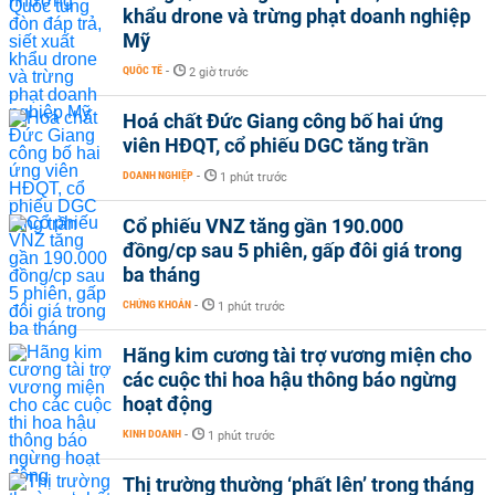
khẩu drone và trừng phạt doanh nghiệp
Mỹ
QUỐC TẾ
-
2 giờ trước
Hoá chất Đức Giang công bố hai ứng
viên HĐQT, cổ phiếu DGC tăng trần
DOANH NGHIỆP
-
1 phút trước
Cổ phiếu VNZ tăng gần 190.000
đồng/cp sau 5 phiên, gấp đôi giá trong
ba tháng
CHỨNG KHOÁN
-
1 phút trước
Hãng kim cương tài trợ vương miện cho
các cuộc thi hoa hậu thông báo ngừng
hoạt động
KINH DOANH
-
1 phút trước
Thị trường thường ‘phất lên’ trong tháng