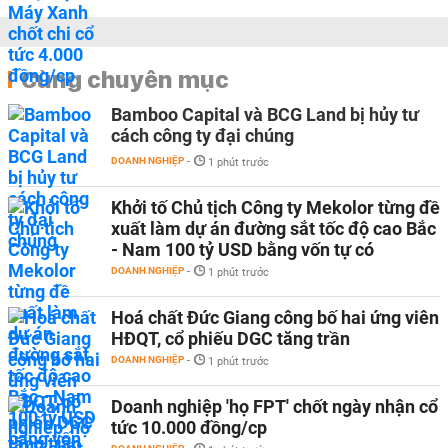
Cùng chuyên mục
Bamboo Capital và BCG Land bị hủy tư
cách công ty đại chúng
DOANH NGHIỆP
-
1 phút trước
Khởi tố Chủ tịch Công ty Mekolor từng đề
xuất làm dự án đường sắt tốc độ cao Bắc
- Nam 100 tỷ USD bằng vốn tự có
DOANH NGHIỆP
-
1 phút trước
Hoá chất Đức Giang công bố hai ứng viên
HĐQT, cổ phiếu DGC tăng trần
DOANH NGHIỆP
-
1 phút trước
Doanh nghiệp 'họ FPT' chốt ngày nhận cổ
tức 10.000 đồng/cp