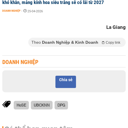
khó khăn, mảng kính hoa siêu trắng sẽ có lãi từ 2027
DOANH NGHIỆP
-
25-04-2026
La Giang
Theo
Doanh Nghiệp & Kinh Doanh
Copy link
DOANH NGHIỆP
Chia sẻ
HoSE
UBCKNN
DPG