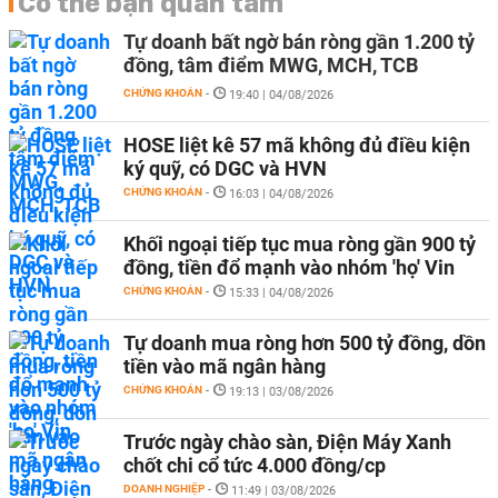
Có thể bạn quan tâm
Tự doanh bất ngờ bán ròng gần 1.200 tỷ
đồng, tâm điểm MWG, MCH, TCB
CHỨNG KHOÁN
-
19:40 | 04/08/2026
HOSE liệt kê 57 mã không đủ điều kiện
ký quỹ, có DGC và HVN
CHỨNG KHOÁN
-
16:03 | 04/08/2026
Khối ngoại tiếp tục mua ròng gần 900 tỷ
đồng, tiền đổ mạnh vào nhóm 'họ' Vin
CHỨNG KHOÁN
-
15:33 | 04/08/2026
Tự doanh mua ròng hơn 500 tỷ đồng, dồn
tiền vào mã ngân hàng
CHỨNG KHOÁN
-
19:13 | 03/08/2026
Trước ngày chào sàn, Điện Máy Xanh
chốt chi cổ tức 4.000 đồng/cp
DOANH NGHIỆP
-
11:49 | 03/08/2026