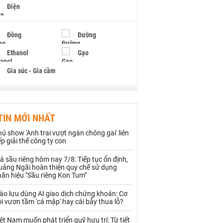
Điện
Đồng
Đường
Ethanol
Gạo
Gia súc - Gia cầm
Giấy
Gỗ
TIN MỚI NHẤT
Hạt điều
Hồ tiêu - Hạt tiêu
ủ show 'Anh trai vượt ngàn chông gai' liên
Khí đốt
ếp giải thế công ty con
á sầu riêng hôm nay 7/8: Tiếp tục ổn định,
Kim loại khác
Mắc ca
uảng Ngãi hoàn thiện quy chế sử dụng
ãn hiệu "Sầu riêng Kon Tum"
Muối
Ngũ cốc
ào lưu dùng AI giao dịch chứng khoán: Cơ
Nhựa - Hạt nhựa
i vươn tầm 'cá mập' hay cái bẫy thua lỗ?
ệt Nam muốn phát triển quỹ hưu trí: Từ tiết