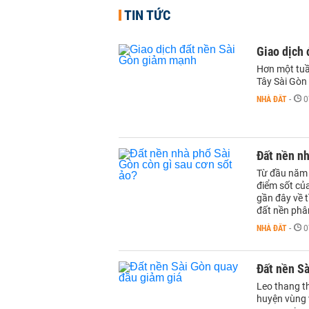
TIN TỨC
Giao dịch
Hơn một tuầ
Tây Sài Gòn
NHÀ ĐẤT
-
0
Đất nền nh
Từ đầu năm 
điểm sốt của
gần đây về t
đất nền phân
NHÀ ĐẤT
-
0
Đất nền Sà
Leo thang th
huyện vùng 