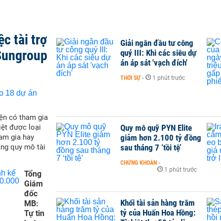
c tài trợ
Giải ngân đầu tư công
Sungroup
quý III: Khi các siêu dự
án áp sát 'vạch đích'
THỜI SỰ
-
1 phút trước
ện có tham gia
Quy mô quỹ PYN Elite
iệt được loại
giảm hơn 2.100 tỷ đồng
ham gia hay
sau tháng 7 ‘tồi tệ’
ăng quy mô tài
CHỨNG KHOÁN
-
1 phút trước
Tổng
Giám
đốc
Khối tài sản hàng trăm
MB:
tỷ của Huấn Hoa Hồng:
Tự tin