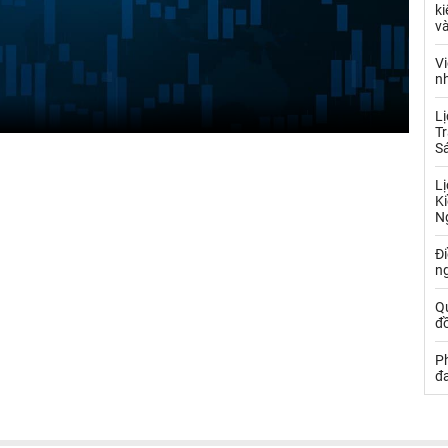
ki
và
Vi
nh
Lị
Tr
S
Lị
Ki
N
Đ
ng
Q
đồ
P
đa