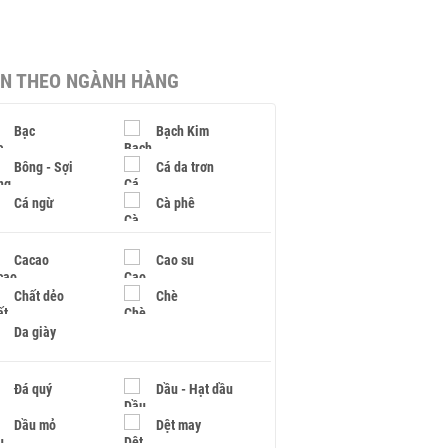
IN THEO NGÀNH HÀNG
Bạc
Bạch Kim
Bông - Sợi
Cá da trơn
Cá ngừ
Cà phê
Cacao
Cao su
Chất dẻo
Chè
Da giày
Đá quý
Dầu - Hạt dầu
Dầu mỏ
Dệt may