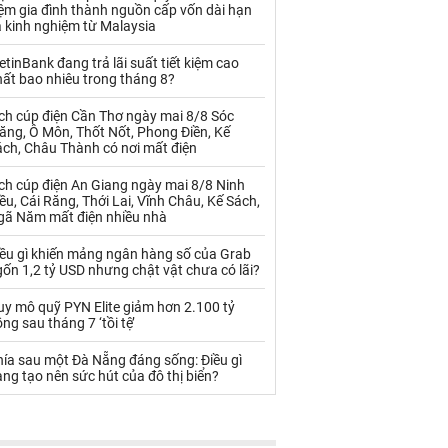
Palladium
Phân bón
ệm gia đình thành nguồn cấp vốn dài hạn
 kinh nghiệm từ Malaysia
Rau - Củ -Quả
Sắt thép
etinBank đang trả lãi suất tiết kiệm cao
ất bao nhiêu trong tháng 8?
Sữa
ch cúp điện Cần Thơ ngày mai 8/8 Sóc
ăng, Ô Môn, Thốt Nốt, Phong Điền, Kế
Than
Thức ăn chăn nuôi
ách, Châu Thành có nơi mất điện
Thủy hải sản khác
Tôm
ch cúp điện An Giang ngày mai 8/8 Ninh
ều, Cái Răng, Thới Lai, Vĩnh Châu, Kế Sách,
Vàng
gã Năm mất điện nhiều nhà
iều gì khiến mảng ngân hàng số của Grab
VLXD khác
Xăng dầu
ốn 1,2 tỷ USD nhưng chật vật chưa có lãi?
Xi măng - Clynker
uy mô quỹ PYN Elite giảm hơn 2.100 tỷ
ng sau tháng 7 ‘tồi tệ’
hía sau một Đà Nẵng đáng sống: Điều gì
ng tạo nên sức hút của đô thị biển?