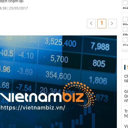
dịch chậm lại.
6:58 | 25/05/2017
1
Ch
ti
Gi
Q
nh
Tr
hộ
Vi