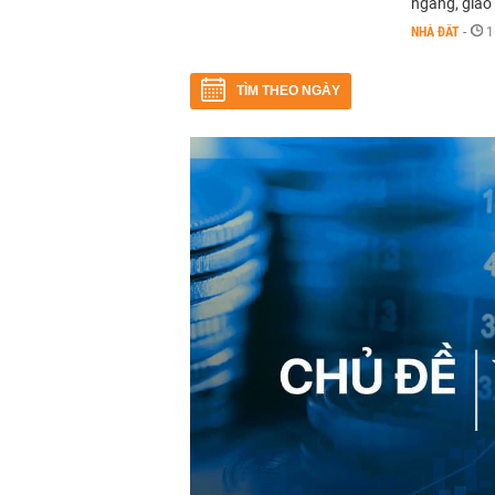
ngang, giao 
NHÀ ĐẤT
-
1
TÌM THEO NGÀY