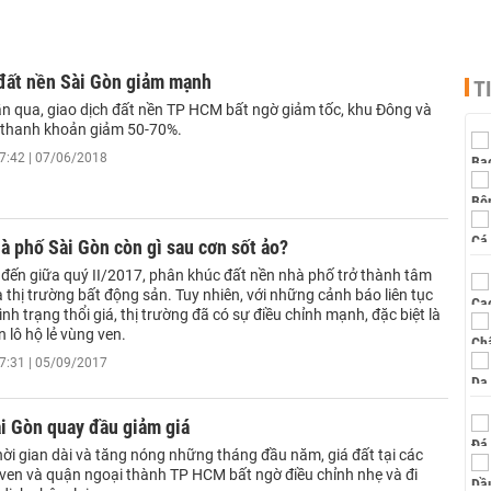
 đất nền Sài Gòn giảm mạnh
T
n qua, giao dịch đất nền TP HCM bất ngờ giảm tốc, khu Đông và
 thanh khoản giảm 50-70%.
7:42 | 07/06/2018
à phố Sài Gòn còn gì sau cơn sốt ảo?
đến giữa quý II/2017, phân khúc đất nền nhà phố trở thành tâm
 thị trường bất động sản. Tuy nhiên, với những cảnh báo liên tục
ình trạng thổi giá, thị trường đã có sự điều chỉnh mạnh, đặc biệt là
 lô hộ lẻ vùng ven.
7:31 | 05/09/2017
i Gòn quay đầu giảm giá
ời gian dài và tăng nóng những tháng đầu năm, giá đất tại các
ven và quận ngoại thành TP HCM bất ngờ điều chỉnh nhẹ và đi