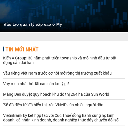
đào tạo quản lý cấp cao ở Mỹ
TIN MỚI NHẤT
Kiến Á Group: 30 năm phát triển township và mô hình đầu tư bất
động sản dài hạn
Sầu riêng Việt Nam trước cơ hội mở rộng thị trường xuất khẩu
Vay mua nhà thời lãi cao cần lưu ý gì?
Măng Đen duyệt quy hoạch khu đô thị 264 ha của Sun World
'Sổ đỏ điện tử' đã hiển thị trên VNeID của nhiều người dân
VietinBank ký kết hợp tác với Cục Thuế đồng hành cùng hộ kinh
doanh, cá nhân kinh doanh, doanh nghiệp thúc đẩy chuyển đổi số