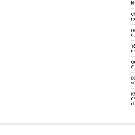
kh
Ch
ro
Hà
d
Tổ
nh
Qu
đ
Dự
s
Kế
0
c