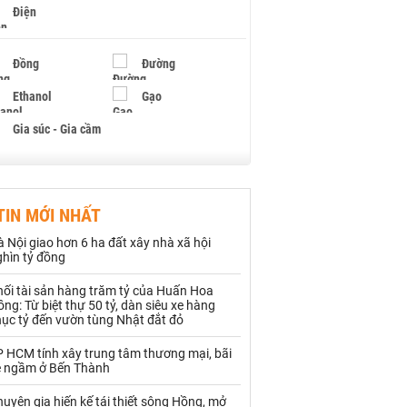
Điện
Đồng
Đường
Ethanol
Gạo
Gia súc - Gia cầm
Giấy
Gỗ
TIN MỚI NHẤT
Hạt điều
Hồ tiêu - Hạt tiêu
 Nội giao hơn 6 ha đất xây nhà xã hội
Khí đốt
ghìn tỷ đồng
hối tài sản hàng trăm tỷ của Huấn Hoa
Kim loại khác
Mắc ca
ng: Từ biệt thự 50 tỷ, dàn siêu xe hàng
hục tỷ đến vườn tùng Nhật đắt đỏ
Muối
Ngũ cốc
P HCM tính xây trung tâm thương mại, bãi
Nhựa - Hạt nhựa
e ngầm ở Bến Thành
uyên gia hiến kế tái thiết sông Hồng, mở