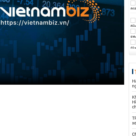
Hà
n
K
Hồ
c
T
x
Ch