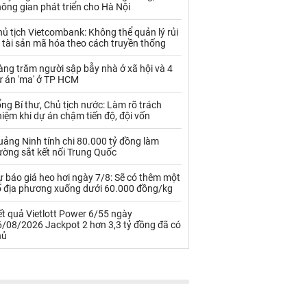
Palladium
Phân bón
ông gian phát triển cho Hà Nội
Rau - Củ -Quả
Sắt thép
ủ tịch Vietcombank: Không thể quản lý rủi
 tài sản mã hóa theo cách truyền thống
Sữa
ng trăm người sập bẫy nhà ở xã hội và 4
ự án 'ma' ở TP HCM
Than
Thức ăn chăn nuôi
ng Bí thư, Chủ tịch nước: Làm rõ trách
iệm khi dự án chậm tiến độ, đội vốn
Thủy hải sản khác
Tôm
ảng Ninh tính chi 80.000 tỷ đồng làm
Vàng
ường sắt kết nối Trung Quốc
 báo giá heo hơi ngày 7/8: Sẽ có thêm một
VLXD khác
Xăng dầu
ố địa phương xuống dưới 60.000 đồng/kg
Xi măng - Clynker
t quả Vietlott Power 6/55 ngày
6/08/2026 Jackpot 2 hơn 3,3 tỷ đồng đã có
hủ