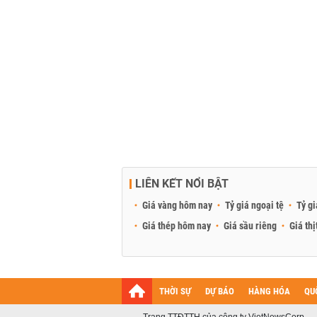
LIÊN KẾT NỔI BẬT
Giá vàng hôm nay
Tỷ giá ngoại tệ
Tỷ gi
Giá thép hôm nay
Giá sầu riêng
Giá thị
THỜI SỰ
DỰ BÁO
HÀNG HÓA
QU