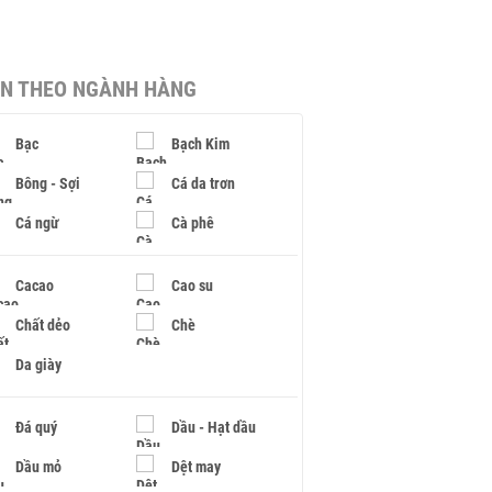
IN THEO NGÀNH HÀNG
Bạc
Bạch Kim
Bông - Sợi
Cá da trơn
Cá ngừ
Cà phê
Cacao
Cao su
Chất dẻo
Chè
Da giày
Đá quý
Dầu - Hạt dầu
Dầu mỏ
Dệt may