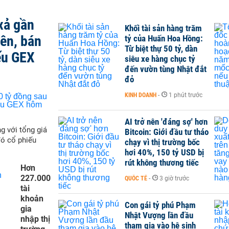
xả gần
Khối tài sản hàng trăm
iên, bán
tỷ của Huấn Hoa Hồng:
Từ biệt thự 50 tỷ, dàn
ếu GEX
siêu xe hàng chục tỷ
đến vườn tùng Nhật đắt
đỏ
KINH DOANH
-
1 phút trước
AI trở nên 'đáng sợ' hơn
g với tổng giá
Bitcoin: Giới đầu tư tháo
đó cổ phiếu
chạy vì thị trường bốc
hơi 40%, 150 tỷ USD bị
rút không thương tiếc
Hơn
227.000
QUỐC TẾ
-
3 giờ trước
tài
khoản
Con gái tỷ phú Phạm
gia
Nhật Vượng lần đầu
nhập thị
tham gia vào hệ sinh