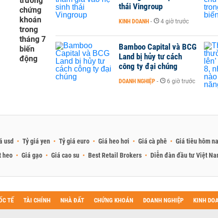
trường
thái Vingroup
chứng
khoán
KINH DOANH
-
4 giờ trước
trong
tháng 7
Bamboo Capital và BCG
biến
Land bị hủy tư cách
động
công ty đại chúng
DOANH NGHIỆP
-
6 giờ trước
á usd
Tỷ giá yen
Tỷ giá euro
Giá heo hơi
Giá cà phê
Giá tiêu hôm n
t heo
Giá gạo
Giá cao su
Best Retail Brokers
Diễn đàn đầu tư Việt N
ỐC TẾ
TÀI CHÍNH
NHÀ ĐẤT
CHỨNG KHOÁN
DOANH NGHIỆP
KINH DO