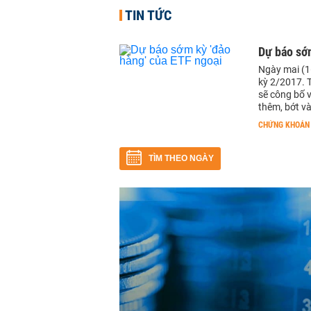
TIN TỨC
Dự báo sớm
Ngày mai (16
kỳ 2/2017. 
sẽ công bố 
thêm, bớt v
CHỨNG KHOÁN
TÌM THEO NGÀY