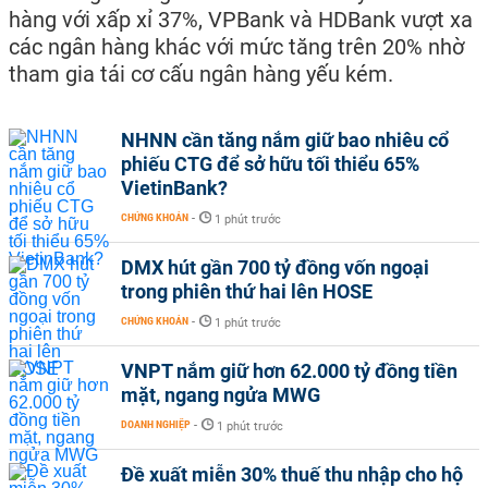
hàng với xấp xỉ 37%, VPBank và HDBank vượt xa
các ngân hàng khác với mức tăng trên 20% nhờ
tham gia tái cơ cấu ngân hàng yếu kém.
NHNN cần tăng nắm giữ bao nhiêu cổ
phiếu CTG để sở hữu tối thiểu 65%
VietinBank?
CHỨNG KHOÁN
-
1 phút trước
DMX hút gần 700 tỷ đồng vốn ngoại
trong phiên thứ hai lên HOSE
CHỨNG KHOÁN
-
1 phút trước
VNPT nắm giữ hơn 62.000 tỷ đồng tiền
mặt, ngang ngửa MWG
DOANH NGHIỆP
-
1 phút trước
Đề xuất miễn 30% thuế thu nhập cho hộ