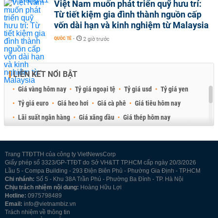
Việt Nam muốn phát triển quỹ hưu trí:
Từ tiết kiệm gia đình thành nguồn cấp
vốn dài hạn và kinh nghiệm từ Malaysia
QUỐC TẾ
-
2 giờ trước
LIÊN KẾT NỔI BẬT
Giá vàng hôm nay
Tỷ giá ngoại tệ
Tỷ giá usd
Tỷ giá yen
Tỷ giá euro
Giá heo hơi
Giá cà phê
Giá tiêu hôm nay
Lãi suất ngân hàng
Giá xăng dầu
Giá thép hôm nay
Giá sầu riêng
Giá thịt heo
Giá gạo
Giá cao su
Best Retail Brokers
Diễn đàn đầu tư Việt Nam 2026
Trang TTĐTTH của công ty VietNewsCorp
Giấy phép số 3323/GP-TTĐT do Sở VH&TT TP.HCM cấp ngày 20/3/2026
Lầu 5 - Compa Building - 293 Điện Biên Phủ - Phường Gia Định - TP.HCM
Chi nhánh:
Số 5 - Khu 38A Trần Phú - Phường Ba Đình - TP. Hà Nội
Chịu trách nhiệm nội dung:
Hoàng Hữu Lợi
Hotline:
0975798489
Email:
info@vietnambiz.vn
Trách nhiệm về thông tin