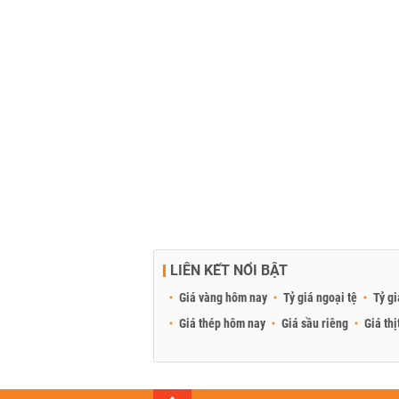
LIÊN KẾT NỔI BẬT
Giá vàng hôm nay
Tỷ giá ngoại tệ
Tỷ gi
Giá thép hôm nay
Giá sầu riêng
Giá thị