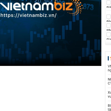
V
n
N
CT
Xu
v
BI
tă