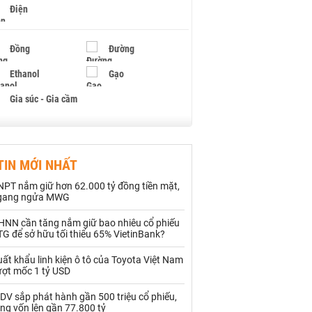
Điện
Đồng
Đường
Ethanol
Gạo
Gia súc - Gia cầm
Giấy
Gỗ
TIN MỚI NHẤT
Hạt điều
Hồ tiêu - Hạt tiêu
NPT nắm giữ hơn 62.000 tỷ đồng tiền mặt,
Khí đốt
gang ngửa MWG
HNN cần tăng nắm giữ bao nhiêu cổ phiếu
Kim loại khác
Mắc ca
G để sở hữu tối thiểu 65% VietinBank?
Muối
Ngũ cốc
ất khẩu linh kiện ô tô của Toyota Việt Nam
ượt mốc 1 tỷ USD
Nhựa - Hạt nhựa
DV sắp phát hành gần 500 triệu cổ phiếu,
ng vốn lên gần 77.800 tỷ