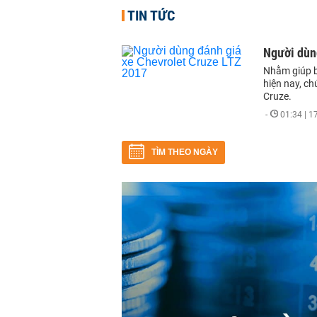
TIN TỨC
Người dùn
Nhằm giúp b
hiện nay, ch
Cruze.
-
01:34 | 
TÌM THEO NGÀY