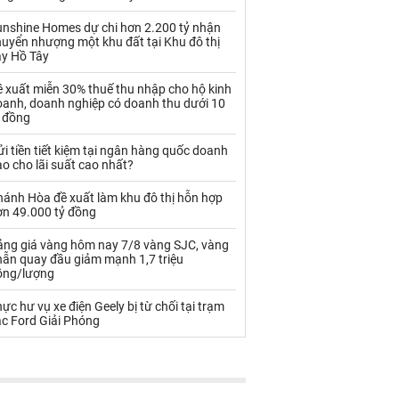
Palladium
Phân bón
unshine Homes dự chi hơn 2.200 tỷ nhận
Rau - Củ -Quả
Sắt thép
uyển nhượng một khu đất tại Khu đô thị
ây Hồ Tây
Sữa
 xuất miễn 30% thuế thu nhập cho hộ kinh
oanh, doanh nghiệp có doanh thu dưới 10
ỷ đồng
Than
Thức ăn chăn nuôi
i tiền tiết kiệm tại ngân hàng quốc doanh
Thủy hải sản khác
Tôm
o cho lãi suất cao nhất?
Vàng
hánh Hòa đề xuất làm khu đô thị hỗn hợp
ơn 49.000 tỷ đồng
VLXD khác
Xăng dầu
ảng giá vàng hôm nay 7/8 vàng SJC, vàng
hẫn quay đầu giảm mạnh 1,7 triệu
Xi măng - Clynker
ồng/lượng
ực hư vụ xe điện Geely bị từ chối tại trạm
ạc Ford Giải Phóng