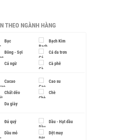
IN THEO NGÀNH HÀNG
Bạc
Bạch Kim
Bông - Sợi
Cá da trơn
Cá ngừ
Cà phê
Cacao
Cao su
Chất dẻo
Chè
Da giày
Đá quý
Dầu - Hạt dầu
Dầu mỏ
Dệt may