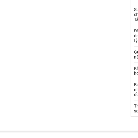
S
ch
T
Đề
d
t
Gử
nà
K
h
B
n
đ
Th
s