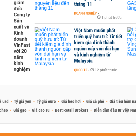
giám
tháng 11
đốc
DOANH NGHIỆP
-
Công ty
1 phút trước
Sản
xuất và
Việt Nam muốn phát
Kinh
triển quỹ hưu trí: Từ tiết
doanh
kiệm gia đình thành
VinFast
nguồn cấp vốn dài hạn
với 20
và kinh nghiệm từ
năm
Malaysia
kinh
nghiệm
QUỐC TẾ
-
12 phút trước
á usd
Tỷ giá yen
Tỷ giá euro
Giá heo hơi
Giá cà phê
Giá tiêu hôm n
t heo
Giá gạo
Giá cao su
Best Retail Brokers
Diễn đàn đầu tư Việt N