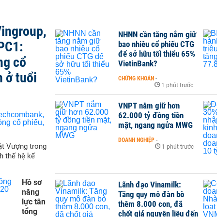
ingroup,
NHNN cần tăng nắm giữ
PC1:
bao nhiêu cổ phiếu CTG
để sở hữu tối thiểu 65%
ng cổ
VietinBank?
 ở tuổi
CHỨNG KHOÁN
-
1 phút trước
VNPT nắm giữ hơn
62.000 tỷ đồng tiền
mặt, ngang ngửa MWG
DOANH NGHIỆP
-
ật Vượng trong
1 phút trước
h thế hệ kế
Hồ sơ
Lãnh đạo Vinamilk:
năng
Tăng quy mô đàn bò
lực tân
thêm 8.000 con, đã
tổng
chốt giá nguyên liệu đến